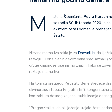
nema niti godinu dana, a i
M
alena Šibenčanka
Petra Kursan
ne
se rodila 30. listopada 2020., a na
ekstremiteta i odmah je prebačena
Šalatu.
Njezina mama Iva rekla je za
Dnevnik.hr
da liječn
razvoju. “Tek s njenih devet dana smo saznali št
druge dijagnoze više nismo znali ni kako se zovem
rekla je mama Iva.
Na tom su pregledu Petri utvrđene sljedeće dijag
ekvinoraius stopala IV (stiff-stiff), kongenitalna 
kontraktura desnog koljena i subluksacija desnog
“Prognozirali su da bi liječenje trajalo šest, seda