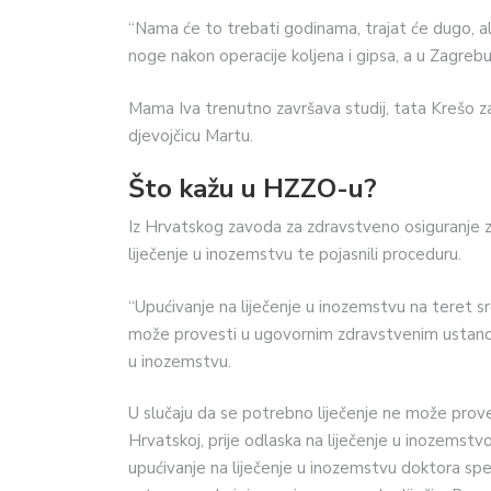
“Nama će to trebati godinama, trajat će dugo, ali 
noge nakon operacije koljena i gipsa, a u Zagrebu
Mama Iva trenutno završava studij, tata Krešo za
djevojčicu Martu.
Što kažu u HZZO-u?
Iz Hrvatskog zavoda za zdravstveno osiguranje za 
liječenje u inozemstvu te pojasnili proceduru.
“Upućivanje na liječenje u inozemstvu na teret 
može provesti u ugovornim zdravstvenim ustano
u inozemstvu.
U slučaju da se potrebno liječenje ne može pro
Hrvatskoj, prije odlaska na liječenje u inozemstv
upućivanje na liječenje u inozemstvu doktora spec