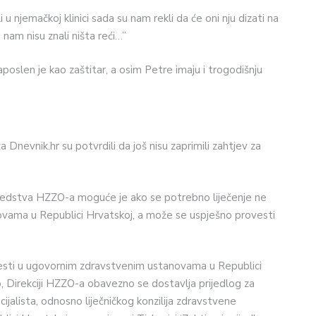
u njemačkoj klinici sada su nam rekli da će oni nju dizati na
 nam nisu znali ništa reći…”
poslen je kao zaštitar, a osim Petre imaju i trogodišnju
Dnevnik.hr su potvrdili da još nisu zaprimili zahtjev za
sredstva HZZO-a moguće je ako se potrebno liječenje ne
vama u Republici Hrvatskoj, a može se uspješno provesti
vesti u ugovornim zdravstvenim ustanovama u Republici
o, Direkciji HZZO-a obavezno se dostavlja prijedlog za
ijalista, odnosno liječničkog konzilija zdravstvene