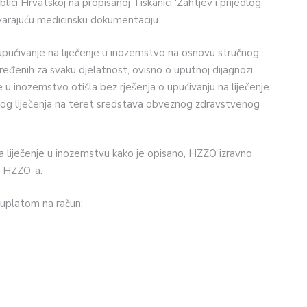
lici Hrvatskoj na propisanoj Tiskanici ‘Zahtjev i prijedlog
varajuću medicinsku dokumentaciju.
upućivanje na liječenje u inozemstvo na osnovu stručnog
dređenih za svaku djelatnost, ovisno o uputnoj dijagnozi.
e u inozemstvo otišla bez rješenja o upućivanju na liječenje
og liječenja na teret sredstava obveznog zdravstvenog
 liječenje u inozemstvu kako je opisano, HZZO izravno
iz HZZO-a.
 uplatom na račun: