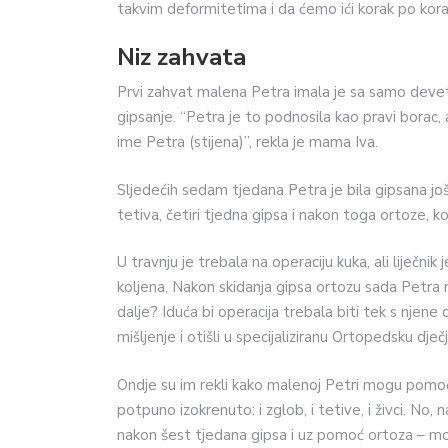
takvim deformitetima i da ćemo ići korak po korak”
Niz zahvata
Prvi zahvat malena Petra imala je sa samo devet
gipsanje. “Petra je to podnosila kao pravi borac, 
ime Petra (stijena)”, rekla je mama Iva.
Sljedećih sedam tjedana Petra je bila gipsana jo
tetiva, četiri tjedna gipsa i nakon toga ortoze, ko
U travnju je trebala na operaciju kuka, ali liječn
koljena. Nakon skidanja gipsa ortozu sada Petra
dalje? Iduća bi operacija trebala biti tek s njene dv
mišljenje i otišli u specijaliziranu Ortopedsku dje
Ondje su im rekli kako malenoj Petri mogu pomoći 
potpuno izokrenuto: i zglob, i tetive, i živci. No, 
nakon šest tjedana gipsa i uz pomoć ortoza – mo