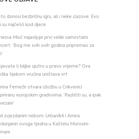
eto donosi bezbrižnu igru, ali i neke izazove: Evo
ji su najčešći kod djece
nessa Mioč najavljuje prvi veliki samostalni
ncert: ‘Bog me svih ovih godina pripremao za
o’
lijevate li biljke ujutro u pravo vrijeme? Ova
eška tijekom vrućina uništava vrt
rina Fernežir otvara izložbu u Crikvenici
spiriranu europskim gradovima: ‘Različiti su, a ipak
vezani’
d zvjezdanim nebom: Urban&4 i Amira
dunjanin ovoga tjedna u Kaštelu Morosini-
imani