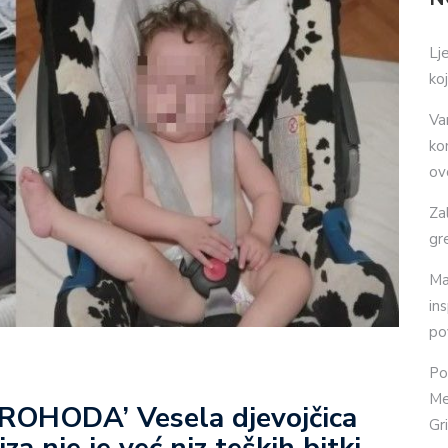
Lj
ko
Va
ko
ov
Za
gr
Ma
in
po
Po
Me
OHODA’ Vesela djevojčica
Gr