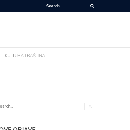
e li biljke ujutro u pravo vrijeme? Ova greška tijekom vrućina uništava vr
KULTURA I BAŠTINA
OVE OBJAVE