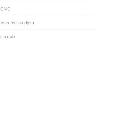
ROMO
lidarnost na djelu
eća dob