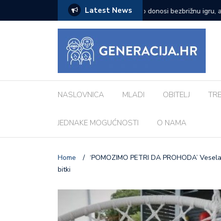
Latest News
zazove: Evo koji su najčešći kod djece
Vanessa Mioč najavljuje 
pripremao za ovo’
NASLOVNICA
MLADI
OBITELJ
TR
JEDNAKE MOGUĆNOSTI
O NAMA
Home
/
‘POMOZIMO PETRI DA PROHODA’ Vesela djev
bitki