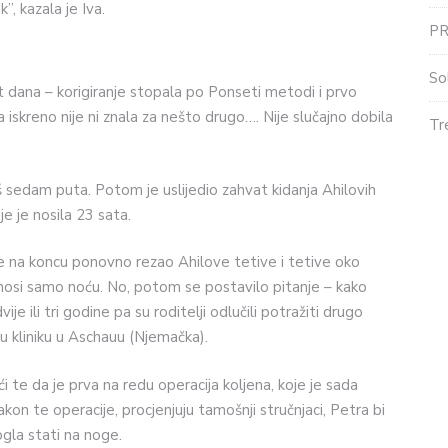
, kazala je Iva.
P
So
 dana – korigiranje stopala po Ponseti metodi i prvo
a iskreno nije ni znala za nešto drugo…. Nije slučajno dobila
Tr
š sedam puta. Potom je uslijedio zahvat kidanja Ahilovih
je je nosila 23 sata.
ik je na koncu ponovno rezao Ahilove tetive i tetive oko
 nosi samo noću. No, potom se postavilo pitanje – kako
ije ili tri godine pa su roditelji odlučili potražiti drugo
čju kliniku u Aschauu (Njemačka).
te da je prva na redu operacija koljena, koje je sada
nakon te operacije, procjenjuju tamošnji stručnjaci, Petra bi
gla stati na noge.