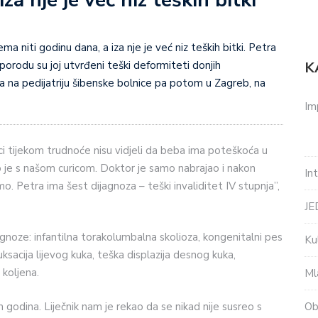
za nje je već niz teških bitki
ma niti godinu dana, a iza nje je već niz teških bitki. Petra
K
 porodu su joj utvrđeni teški deformiteti donjih
 na pedijatriju šibenske bolnice pa potom u Zagreb, na
Im
ici tijekom trudnoće nisu vidjeli da beba ima poteškoća u
o je s našom curicom. Doktor je samo nabrajao i nakon
In
o. Petra ima šest dijagnoza – teški invaliditet IV stupnja”,
J
noze: infantilna torakolumbalna skolioza, kongenitalni pes
Ku
luksacija lijevog kuka, teška displazija desnog kuka,
 koljena.
Ml
Ob
m godina. Liječnik nam je rekao da se nikad nije susreo s