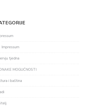
ATEGORIJE
pressum
Impressum
tervju tjedna
EDNAKE MOGUĆNOSTI
ltura i baština
adi
itelj