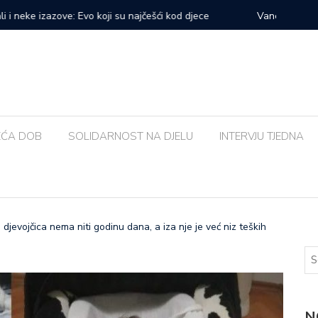
prvi veliki samostalni koncert: ‘Bog me svih ovih godina
Zalijevat
EĆA DOB
SOLIDARNOST NA DJELU
INTERVJU TJEDNA
ojčica nema niti godinu dana, a iza nje je već niz teških
N