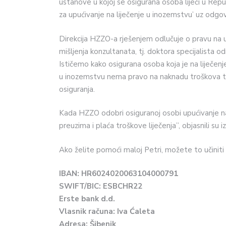
ustanove u kojoj se osigurana osoba liječi u Repub
za upućivanje na liječenje u inozemstvu’ uz odgo
Direkcija HZZO-a rješenjem odlučuje o pravu na 
mišljenja konzultanata, tj. doktora specijalista o
Ističemo kako osigurana osoba koja je na liječenj
u inozemstvu nema pravo na naknadu troškova t
osiguranja.
Kada HZZO odobri osiguranoj osobi upućivanje na
preuzima i plaća troškove liječenja”, objasnili su 
Ako želite pomoći maloj Petri, možete to učiniti
IBAN: HR6024020063104000791
SWIFT/BIC: ESBCHR22
Erste bank d.d.
Vlasnik računa: Iva Ćaleta
Adresa: Šibenik