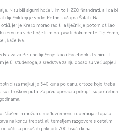
lje. Nisu bili sigurni hoće li im to HZZO financirati, a i da bi
 liječnik koji je vodio Petrin slučaj na Šalati. Na
ići, jer je Krešo morao raditi, a liječnik je potom otišao
ći k njemu da vide hoće li im potpisati dokumente. “Ići ćemo,
e”, kaže Iva.
edstava za Petrino liječenje, kao i Facebook stranicu “I
 im je 8. studenoga, a sredstva za nju dosad su već uspjeli
 bolnici (za majku) je 340 kuna po danu, ortoze koje treba
 su i troškovi puta. Za prvu operaciju prikupili su potrebna
i godinama.
puno iščašen, a možda u međuvremenu i operacija stopala.
dstava na koncu trebati, ali temeljem razgovora s ostalim
dlučili su pokušati prikupiti 700 tisuća kuna.