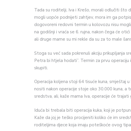
Tada su roditelji, Iva i Krešo, morali odlučiti što da
mogli uopće podnijeti zahtjev, mora im ga potpisati
dogovoreni redovni termin u kolovozu nisu mogli ot
na godišnji i vraća se 6. rujna, nakon čega će oti
ali druge mame su mi rekle da su za to male šans
Stoga su već sada pokrenuli akciju prikupljanja sr
Petra bi htjela hodati”. Termin za prvu operaciju
skupiti.
Operacija koljena stoji 64 tisuće kuna, smještaj u
nositi nakon operacije stoje oko 30.000 kuna, a tu
sredstva, ali, kaže mama Iva, operacije će trajat
Iduća bi trebala biti operacija kuka, koji je pot
Kaže da joj je teško procijeniti koliko će im sre
roditeljima djece koja imaju poteškoće ovog tipa o