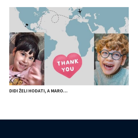
DIDI ŽELI HODATI, A MARO…
U