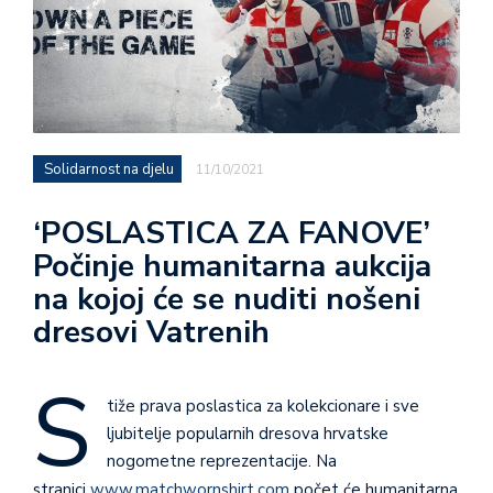
Solidarnost na djelu
11/10/2021
‘POSLASTICA ZA FANOVE’
Počinje humanitarna aukcija
na kojoj će se nuditi nošeni
dresovi Vatrenih
S
tiže prava poslastica za kolekcionare i sve
ljubitelje popularnih dresova hrvatske
nogometne reprezentacije. Na
stranici
www.matchwornshirt.com
počet će humanitarna