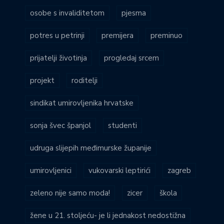
osobe s invaliditetom
pjesma
potres u petrinji
premijera
preminuo
prijatelji životinja
progledaj srcem
projekt
roditelji
sindikat umirovljenika hrvatske
sonja švec španjol
studenti
udruga slijepih međimurske županije
umirovljenici
vukovarski leptirići
zagreb
zeleno nije samo moda!
zicer
škola
žene u 21. stoljeću- je li jednakost nedostižna