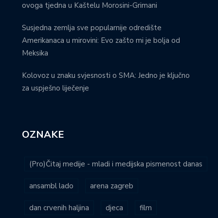
ovoga tjedna u Kaštelu Morosini-Grimani
Susjedna zemlja sve popularnije odredište
Amerikanaca u mirovini: Evo zašto mi je bolja od
Meksika
Kolovoz u znaku svjesnosti o SMA: Jedno je ključno
za uspješno liječenje
OZNAKE
(Pro)Čitaj medije - mladi i medijska pismenost danas
ansambl lado
arena zagreb
dan crvenih haljina
djeca
film