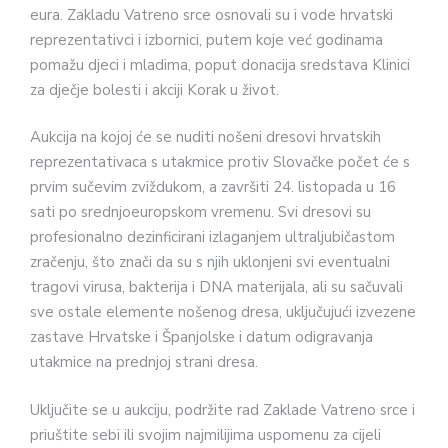
eura. Zakladu Vatreno srce osnovali su i vode hrvatski
reprezentativci i izbornici, putem koje već godinama
pomažu djeci i mladima, poput donacija sredstava Klinici
za dječje bolesti i akciji Korak u život.
Aukcija na kojoj će se nuditi nošeni dresovi hrvatskih
reprezentativaca s utakmice protiv Slovačke počet će s
prvim sučevim zviždukom, a završiti 24. listopada u 16
sati po srednjoeuropskom vremenu. Svi dresovi su
profesionalno dezinficirani izlaganjem ultraljubičastom
zračenju, što znači da su s njih uklonjeni svi eventualni
tragovi virusa, bakterija i DNA materijala, ali su sačuvali
sve ostale elemente nošenog dresa, uključujući izvezene
zastave Hrvatske i Španjolske i datum odigravanja
utakmice na prednjoj strani dresa.
Uključite se u aukciju, podržite rad Zaklade Vatreno srce i
priuštite sebi ili svojim najmilijima uspomenu za cijeli