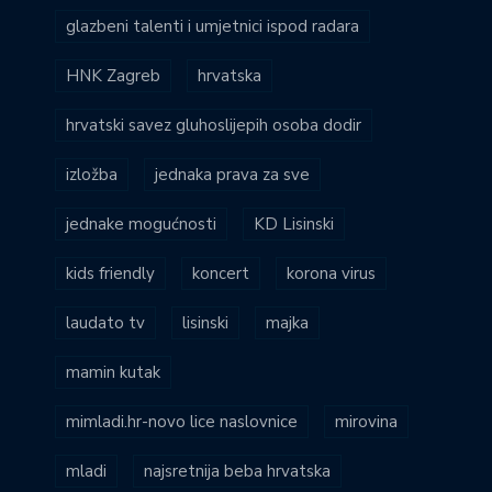
glazbeni talenti i umjetnici ispod radara
HNK Zagreb
hrvatska
hrvatski savez gluhoslijepih osoba dodir
izložba
jednaka prava za sve
jednake mogućnosti
KD Lisinski
kids friendly
koncert
korona virus
laudato tv
lisinski
majka
mamin kutak
mimladi.hr-novo lice naslovnice
mirovina
mladi
najsretnija beba hrvatska