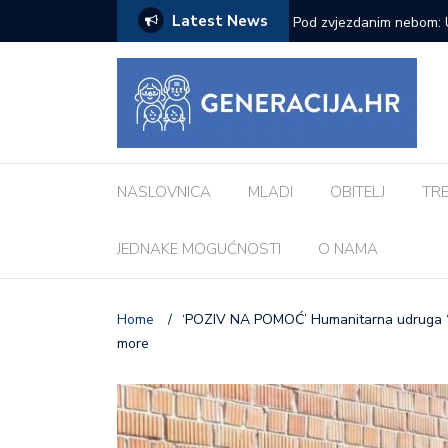
Latest News
ci inspiriranu europskim gradovima: ‘Različiti
Pod zvjezdanim nebom: 
Morosini-Grimani
NASLOVNICA
MLADI
OBITELJ
TR
JEDNAKE MOGUĆNOSTI
O NAMA
Home
/
‘POZIV NA POMOĆ’ Humanitarna udruga ‘Dob
more