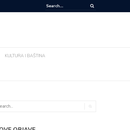
zemlja sve popularnije odredište Amerikanaca u mirovini: Evo zašto mi
 Meksika
KULTURA I BAŠTINA
OVE OBJAVE