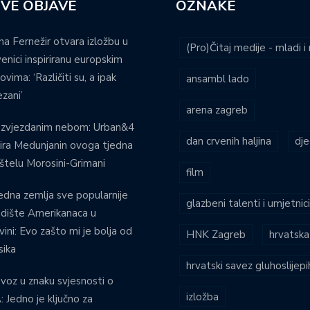
VE OBJAVE
OZNAKE
na Fernežir otvara izložbu u
(Pro)Čitaj medije - mladi 
venici inspiriranu europskim
ovima: ‘Različiti su, a ipak
ansambl lado
zani’
arena zagreb
 zvjezdanim nebom: Urban&4
dan crvenih haljina
dje
ira Medunjanin ovoga tjedna
štelu Morosini-Grimani
film
edna zemlja sve popularnije
glazbeni talenti i umjetnic
dište Amerikanaca u
vini: Evo zašto mi je bolja od
HNK Zagreb
hrvatska
ika
hrvatski savez gluhoslijep
voz u znaku svjesnosti o
izložba
 Jedno je ključno za