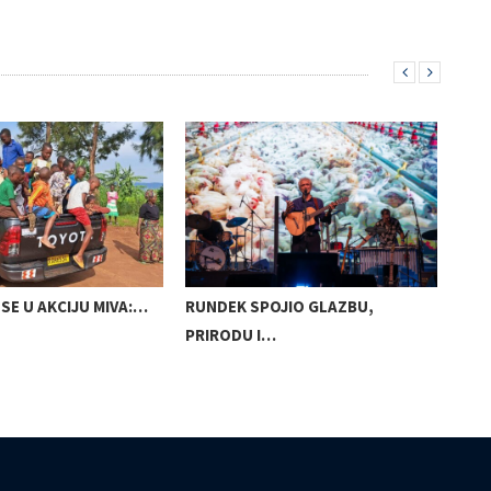
SE U AKCIJU MIVA:…
RUNDEK SPOJIO GLAZBU,
OPE
PRIRODU I…
POS