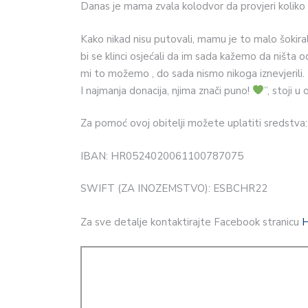
Danas je mama zvala kolodvor da provjeri koliko i
Kako nikad nisu putovali, mamu je to malo šokiral
bi se klinci osjećali da im sada kažemo da ništ
mi to možemo , do sada nismo nikoga iznevjerili.
I najmanja donacija, njima znači puno!
”, stoji u 
Za pomoć ovoj obitelji možete uplatiti sredstva:
IBAN: HR0524020061100787075
SWIFT (ZA INOZEMSTVO): ESBCHR22
Za sve detalje kontaktirajte Facebook stranicu
H