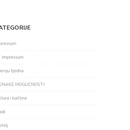
ATEGORIJE
pressum
Impressum
tervju tjedna
EDNAKE MOGUĆNOSTI
ltura i baština
adi
itelj