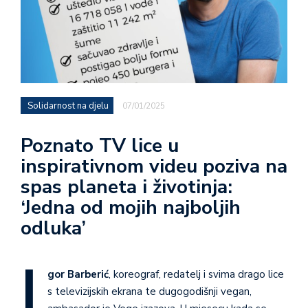
Solidarnost na djelu
07/01/2025
Poznato TV lice u
inspirativnom videu poziva na
spas planeta i životinja:
‘Jedna od mojih najboljih
odluka’
I
gor Barberić
, koreograf, redatelj i svima drago lice
s televizijskih ekrana te dugogodišnji vegan,