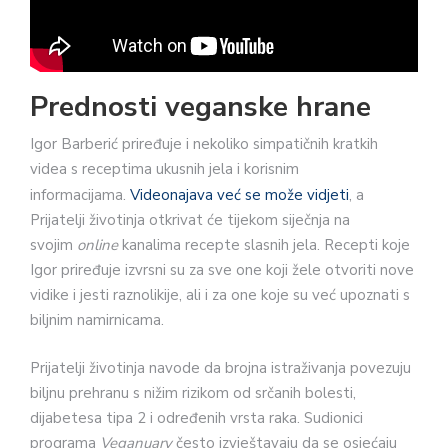
Prednosti veganske hrane
Igor Barberić priređuje i nekoliko simpatičnih kratkih
videa s receptima ukusnih jela i korisnim
informacijama.
Videonajava već se može vidjeti
, a
Prijatelji životinja otkrivat će tijekom siječnja na
svojim
online
kanalima recepte slasnih jela. Recepti koje
Igor priređuje izvrsni su za sve one koji žele otvoriti nove
vidike i jesti raznolikije, ali i za one koje su već upoznati s
biljnim namirnicama.
Prijatelji životinja navode da brojna istraživanja povezuju
biljnu prehranu s nižim rizikom od srčanih bolesti,
dijabetesa tipa 2 i određenih vrsta raka. Sudionici
programa
Veganuary
često izvještavaju da se osjećaju