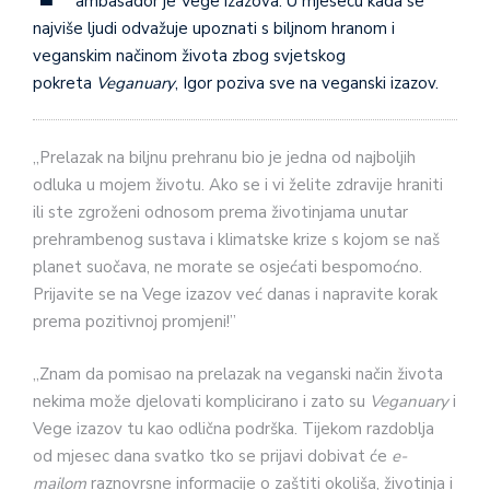
ambasador je Vege izazova. U mjesecu kada se
najviše ljudi odvažuje upoznati s biljnom hranom i
veganskim načinom života zbog svjetskog
pokreta
Veganuary
, Igor poziva sve na veganski izazov.
„Prelazak na biljnu prehranu bio je jedna od najboljih
odluka u mojem životu. Ako se i vi želite zdravije hraniti
ili ste zgroženi odnosom prema životinjama unutar
prehrambenog sustava i klimatske krize s kojom se naš
planet suočava, ne morate se osjećati bespomoćno.
Prijavite se na Vege izazov već danas i napravite korak
prema pozitivnoj promjeni!”
„Znam da pomisao na prelazak na veganski način života
nekima može djelovati komplicirano i zato su
Veganuary
i
Vege izazov tu kao odlična podrška. Tijekom razdoblja
od mjesec dana svatko tko se prijavi dobivat će
e-
mailom
raznovrsne informacije o zaštiti okoliša, životinja i