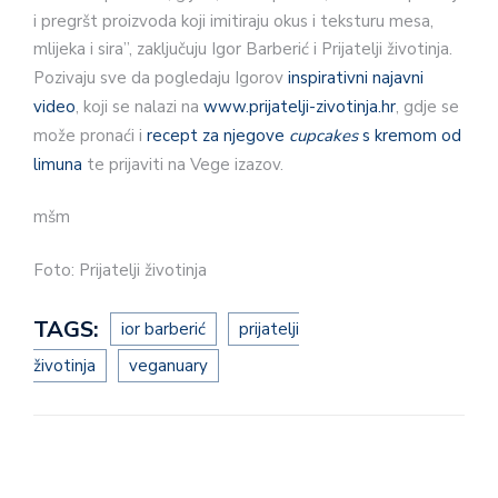
i pregršt proizvoda koji imitiraju okus i teksturu mesa,
mlijeka i sira”, zaključuju Igor Barberić i Prijatelji životinja.
Pozivaju sve da pogledaju Igorov
inspirativni najavni
video
, koji se nalazi na
www.prijatelji-zivotinja.hr
, gdje se
može pronaći i
recept za njegove
cupcakes
s kremom od
limuna
te prijaviti na Vege izazov.
mšm
Foto: Prijatelji životinja
TAGS:
ior barberić
prijatelji
životinja
veganuary