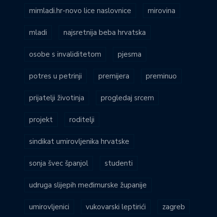
mimladi.hr-novo lice naslovnice
mirovina
mladi
najsretnija beba hrvatska
osobe s invaliditetom
pjesma
potres u petrinji
premijera
preminuo
prijatelji životinja
progledaj srcem
projekt
roditelji
sindikat umirovljenika hrvatske
sonja švec španjol
studenti
udruga slijepih međimurske županije
umirovljenici
vukovarski leptirići
zagreb