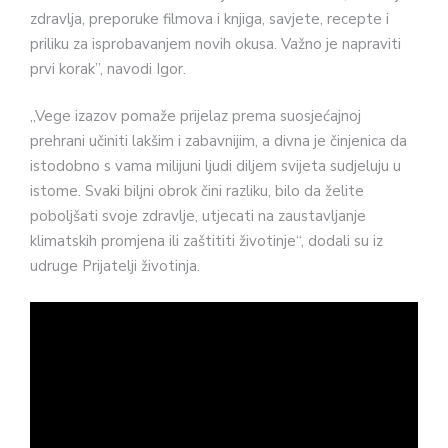
zdravlja, preporuke filmova i knjiga, savjete, recepte i
priliku za isprobavanjem novih okusa. Važno je napraviti
prvi korak”, navodi Igor.
„Vege izazov pomaže prijelaz prema suosjećajnoj
prehrani učiniti lakšim i zabavnijim, a divna je činjenica da
istodobno s vama milijuni ljudi diljem svijeta sudjeluju u
istome. Svaki biljni obrok čini razliku, bilo da želite
poboljšati svoje zdravlje, utjecati na zaustavljanje
klimatskih promjena ili zaštititi životinje“, dodali su iz
udruge Prijatelji životinja.