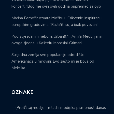
koncert: ‘Bog me svih ovih godina pripremao za ovo’
Marina Fernežir otvara izložbu u Crikvenici inspiriranu
europskim gradovima: ‘Različiti su, a ipak povezani’
Pod zvjezdanim nebom: Urban&4 i Amira Medunjanin
ovoga tjedna u Kaštelu Morosini-Grimani
Susjedna zemlja sve popularnije odredište
Amerikanaca u mirovini: Evo zašto mi je bolja od
Meksika
OZNAKE
(Pro)Čitaj medije - mladi i medijska pismenost danas