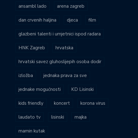
ansambl lado
arena zagreb
dan crvenih haljina
djeca
film
glazbeni talenti i umjetnici ispod radara
HNK Zagreb
hrvatska
hrvatski savez gluhoslijepih osoba dodir
izložba
jednaka prava za sve
jednake mogućnosti
KD Lisinski
kids friendly
koncert
korona virus
laudato tv
lisinski
majka
mamin kutak