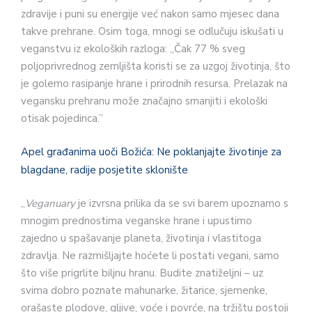
zdravije i puni su energije već nakon samo mjesec dana
takve prehrane. Osim toga, mnogi se odlučuju iskušati u
veganstvu iz ekoloških razloga: „Čak 77 % sveg
poljoprivrednog zemljišta koristi se za uzgoj životinja, što
je golemo rasipanje hrane i prirodnih resursa. Prelazak na
vegansku prehranu može značajno smanjiti i ekološki
otisak pojedinca.”
Apel građanima uoči Božića: Ne poklanjajte životinje za
blagdane, radije posjetite sklonište
„
Veganuary
je izvrsna prilika da se svi barem upoznamo s
mnogim prednostima veganske hrane i upustimo
zajedno u spašavanje planeta, životinja i vlastitoga
zdravlja. Ne razmišljajte hoćete li postati vegani, samo
što više prigrlite biljnu hranu. Budite znatiželjni – uz
svima dobro poznate mahunarke, žitarice, sjemenke,
orašaste plodove, gljive, voće i povrće, na tržištu postoji