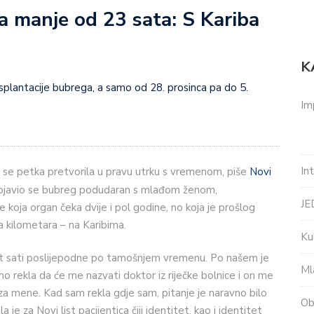
a manje od 23 sata: S Kariba
!
K
splantacije bubrega, a samo od 28. prosinca pa do 5.
Im
In
g se petka pretvorila u pravu utrku s vremenom, piše
Novi
pojavio se bubreg podudaran s mlađom ženom,
J
ce koja organ čeka dvije i pol godine, no koja je prošlog
a kilometara – na Karibima.
Ku
est sati poslijepodne po tamošnjem vremenu. Po našem je
Ml
o rekla da će me nazvati doktor iz riječke bolnice i on me
za mene. Kad sam rekla gdje sam, pitanje je naravno bilo
Ob
 je za Novi list pacijentica čiji identitet, kao i identitet