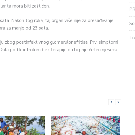
lanta mora biti zaštićen.
P
 sata. Nakon tog roka, taj organ više nije za presađivanje.
So
ara za manje od 23 sata.
Tr
ciju zbog postinfektivnog glomerulonefritisa. Prvi simptomi
ržala pod kontrolom bez terapije da bi prije četiri mjeseca