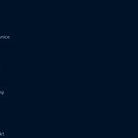
vnice
nji
kt