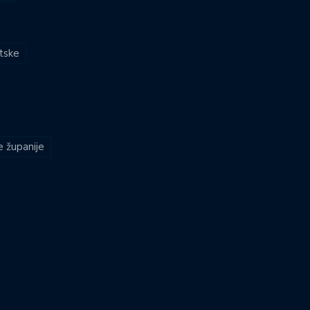
atske
e županije