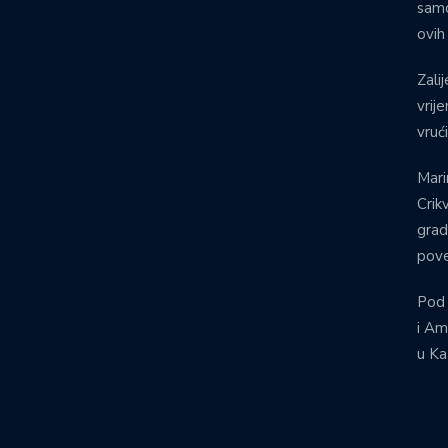
samo
ovih
Zalij
vrij
vruć
Mari
Crik
grad
pove
Pod
i Am
u Ka