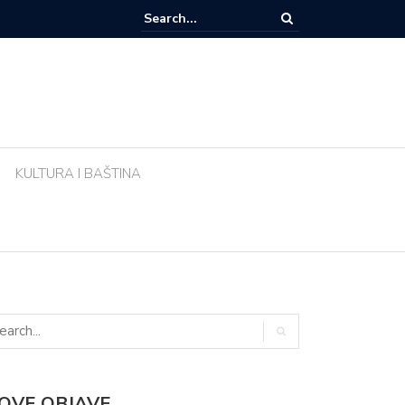
e li biljke ujutro u pravo vrijeme? Ova greška tijekom vrućina uništava vr
KULTURA I BAŠTINA
OVE OBJAVE