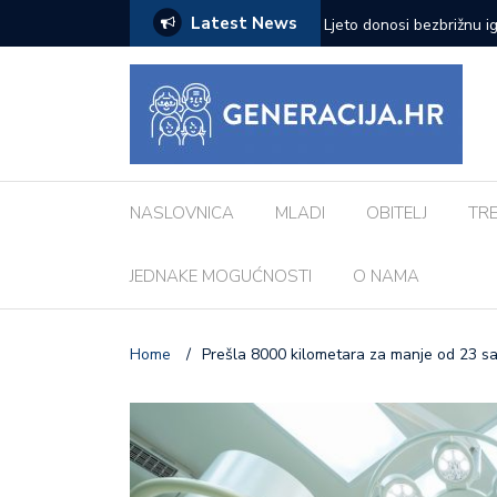
Latest News
zazove: Evo koji su najčešći kod djece
Vanessa Mioč najavljuje 
pripremao za ovo’
NASLOVNICA
MLADI
OBITELJ
TR
JEDNAKE MOGUĆNOSTI
O NAMA
Home
/
Prešla 8000 kilometara za manje od 23 sat