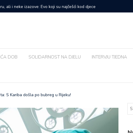
prvi veliki samostalni koncert: ‘Bog me svih ovih godina
Zalijevat
EĆA DOB
SOLIDARNOST NA DJELU
INTERVJU TJEDNA
a: S Kariba došla po bubreg u Rijeku!
N