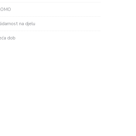
ROMO
lidarnost na djelu
eća dob