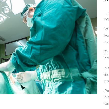
Lj
ko
Va
ko
ov
Za
gr
Ma
in
po
Po
Me
Gr