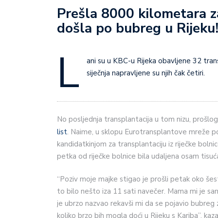
Prešla 8000 kilometara z
došla po bubreg u Rijeku
L
ani su u KBC-u Rijeka obavljene 32 tran
siječnja napravljene su njih čak četiri.
No posljednja transplantacija u tom nizu, prošlo
list
. Naime, u sklopu Eurotransplantove mreže 
kandidatkinjom za transplantaciju iz riječke bolni
petka od riječke bolnice bila udaljena osam tisuć
“Poziv moje majke stigao je prošli petak oko š
to bilo nešto iza 11 sati navečer. Mama mi je sam
je ubrzo nazvao rekavši mi da se pojavio bubreg 
koliko brzo bih mogla doći u Rijeku s Kariba”, kazala