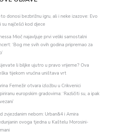
eto donosi bezbrižnu igru, ali i neke izazove: Evo
ji su najčešći kod djece
nessa Mioč najavljuje prvi veliki samostalni
ncert: ‘Bog me svih ovih godina pripremao za
o’
lijevate li biljke ujutro u pravo vrijeme? Ova
eška tijekom vrućina uništava vrt
rina Fernežir otvara izložbu u Crikvenici
spiriranu europskim gradovima: ‘Različiti su, a ipak
vezani’
d zvjezdanim nebom: Urban&4 i Amira
dunjanin ovoga tjedna u Kaštelu Morosini-
imani