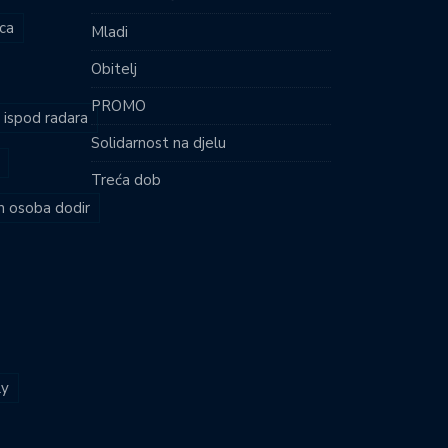
ca
Mladi
Obitelj
PROMO
i ispod radara
Solidarnost na djelu
Treća dob
ih osoba dodir
ly