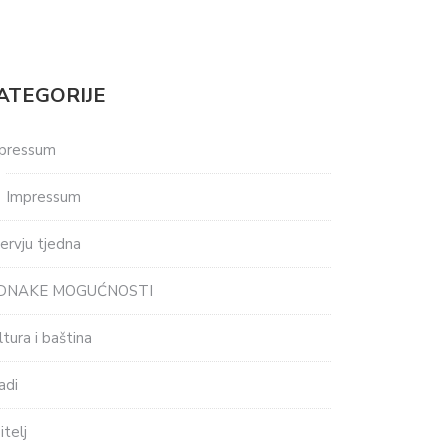
ATEGORIJE
pressum
Impressum
tervju tjedna
EDNAKE MOGUĆNOSTI
ltura i baština
adi
itelj