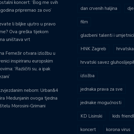
stalni koncert: ‘Bog me svih
dan crvenih haljina
dje
 godina pripremao za ovo’
film
evate li biljke ujutro u pravo
eme? Ova greška tijekom
glazbeni talenti i umjetnic
ina uništava vrt
HNK Zagreb
hrvatska
na Fernežir otvara izložbu u
venici inspiriranu europskim
hrvatski savez gluhoslijep
ovima: ‘Različiti su, a ipak
izložba
zani’
jednaka prava za sve
 zvjezdanim nebom: Urban&4
ira Medunjanin ovoga tjedna
jednake mogućnosti
štelu Morosini-Grimani
KD Lisinski
kids friend
koncert
korona virus