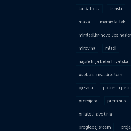
laudato tv
lisinski
majka
mamin kutak
mimladi.hr-novo lice naslo
mirovina
mladi
najsretnija beba hrvatska
osobe s invaliditetom
pjesma
potres u petri
premijera
preminuo
prijatelji životinja
progledaj srcem
proje