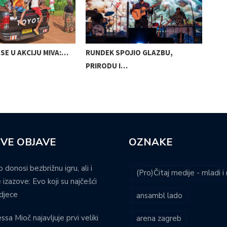
SE U AKCIJU MIVA:…
RUNDEK SPOJIO GLAZBU,
OPE
PRIRODU I…
POS
VE OBJAVE
OZNAKE
o donosi bezbrižnu igru, ali i
(Pro)Čitaj medije - mladi 
 izazove: Evo koji su najčešći
djece
ansambl lado
ssa Mioč najavljuje prvi veliki
arena zagreb