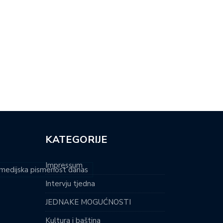
N-AIR SPEKTAKL NA ŠALATI
POSIDONIJA PONOVNO OSVAJA
VEĆEN…
JADRAN: SVJETLOSNI…
KATEGORIJE
Impressum
i medijska pismenost danas
Intervju tjedna
JEDNAKE MOGUĆNOSTI
Kultura i baština