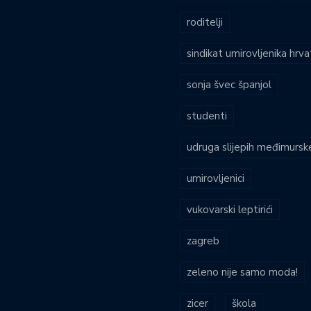
roditelji
sindikat umirovljenika hrv
sonja švec španjol
studenti
udruga slijepih međimursk
umirovljenici
vukovarski leptirići
zagreb
zeleno nije samo moda!
zicer
škola