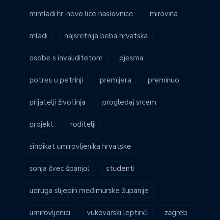
mimladi.hr-novo lice naslovnice
mirovina
mladi
najsretnija beba hrvatska
osobe s invaliditetom
pjesma
potres u petrinji
premijera
preminuo
prijatelji životinja
progledaj srcem
projekt
roditelji
sindikat umirovljenika hrvatske
sonja švec španjol
studenti
udruga slijepih međimurske županije
umirovljenici
vukovarski leptirići
zagreb