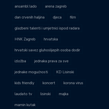
ansambl lado
arena zagreb
dan crvenih haljina
djeca
film
glazbeni talenti i umjetnici ispod radara
HNK Zagreb
hrvatska
hrvatski savez gluhoslijepih osoba dodir
izložba
jednaka prava za sve
jednake mogućnosti
KD Lisinski
kids friendly
koncert
korona virus
laudato tv
lisinski
majka
mamin kutak