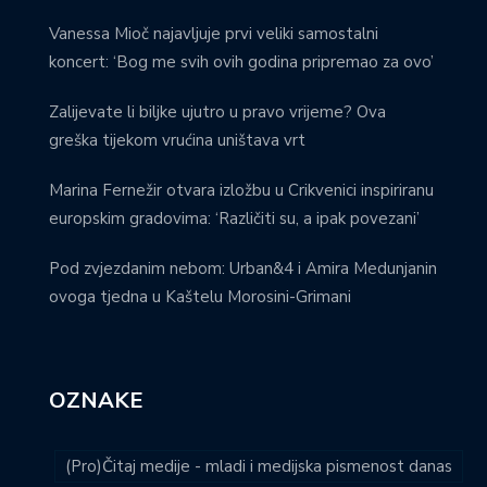
Vanessa Mioč najavljuje prvi veliki samostalni
koncert: ‘Bog me svih ovih godina pripremao za ovo’
Zalijevate li biljke ujutro u pravo vrijeme? Ova
greška tijekom vrućina uništava vrt
Marina Fernežir otvara izložbu u Crikvenici inspiriranu
europskim gradovima: ‘Različiti su, a ipak povezani’
Pod zvjezdanim nebom: Urban&4 i Amira Medunjanin
ovoga tjedna u Kaštelu Morosini-Grimani
OZNAKE
(Pro)Čitaj medije - mladi i medijska pismenost danas