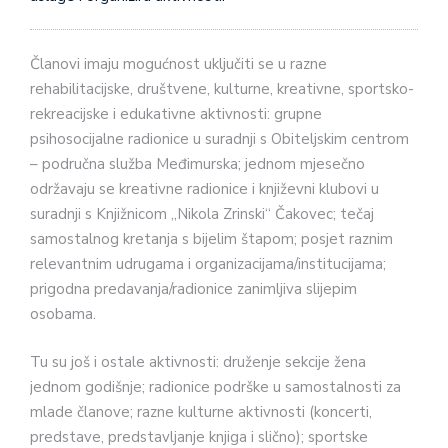
Članovi imaju mogućnost uključiti se u razne
rehabilitacijske, društvene, kulturne, kreativne, sportsko-
rekreacijske i edukativne aktivnosti: grupne
psihosocijalne radionice u suradnji s Obiteljskim centrom
– područna služba Međimurska; jednom mjesečno
održavaju se kreativne radionice i književni klubovi u
suradnji s Knjižnicom „Nikola Zrinski“ Čakovec; tečaj
samostalnog kretanja s bijelim štapom; posjet raznim
relevantnim udrugama i organizacijama/institucijama;
prigodna predavanja/radionice zanimljiva slijepim
osobama.
Tu su još i ostale aktivnosti: druženje sekcije žena
jednom godišnje; radionice podrške u samostalnosti za
mlade članove; razne kulturne aktivnosti (koncerti,
predstave, predstavljanje knjiga i slično); sportske