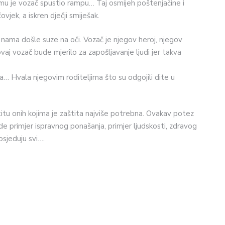
o mu je vozač spustio rampu… Taj osmijeh poštenjačine i
vjek, a iskren dječji smiješak.
 nama došle suze na oči. Vozač je njegov heroj, njegov
aj vozač bude mjerilo za zapošljavanje ljudi jer takva
la… Hvala njegovim roditeljima što su odgojili dite u
štitu onih kojima je zaštita najviše potrebna. Ovakav potez
de primjer ispravnog ponašanja, primjer ljudskosti, zdravog
osjeduju svi….