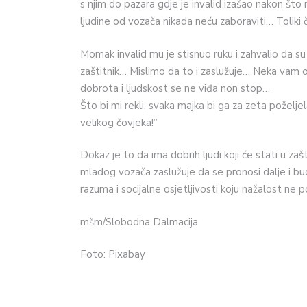
s njim do pazara gdje je invalid izašao nakon št
ljudine od vozača nikada neću zaboraviti… Toliki čo
Momak invalid mu je stisnuo ruku i zahvalio da su
zaštitnik… Mislimo da to i zaslužuje… Neka vam ov
dobrota i ljudskost se ne viđa non stop…
Što bi mi rekli, svaka majka bi ga za zeta poželje
velikog čovjeka!”
Dokaz je to da ima dobrih ljudi koji će stati u za
mladog vozača zaslužuje da se pronosi dalje i bu
razuma i socijalne osjetljivosti koju nažalost ne p
mšm/Slobodna Dalmacija
Foto: Pixabay