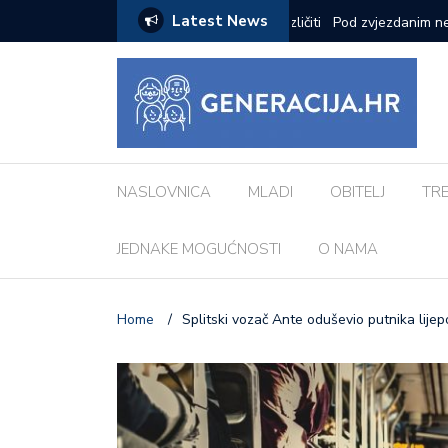
Latest News
ci inspiriranu europskim gradovima: ‘Različiti
Pod zvjezdanim nebom: 
Morosini-Grimani
NASLOVNICA
MLADI
OBITELJ
TR
JEDNAKE MOGUĆNOSTI
O NAMA
Home
/
Splitski vozač Ante oduševio putnika lij