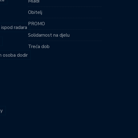
Mladi
Obitelj
PROMO
i ispod radara
Solidarnost na djelu
Treća dob
ih osoba dodir
ly