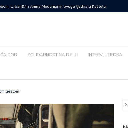
Urban&4 i Amira Medunjanin ovoga tjedna u Kaštelu
Susjedna 
bolja od
EĆA DOB
SOLIDARNOST NA DJELU
INTERVJU TJEDNA
epom gestom
N