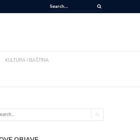
zemlja sve popularnije odredište Amerikanaca u mirovini: Evo zašto mi
 Meksika
KULTURA I BAŠTINA
OVE OBJAVE