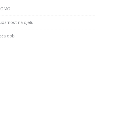
ROMO
lidarnost na djelu
eća dob