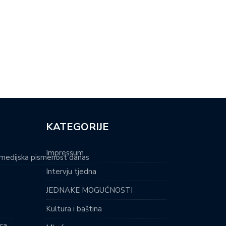
N-AIR SPEKTAKL NA ŠALATI
POSIDONIJA PONOVNO OSVAJA
VEĆEN…
JADRAN: SVJETLOSNI…
KATEGORIJE
Impressum
i medijska pismenost danas
Intervju tjedna
JEDNAKE MOGUĆNOSTI
Kultura i baština
ca