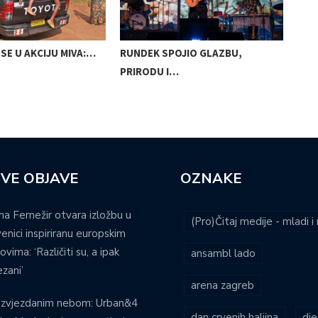
SE U AKCIJU MIVA:…
RUNDEK SPOJIO GLAZBU,
OPE
PRIRODU I…
POS
VE OBJAVE
OZNAKE
na Fernežir otvara izložbu u
(Pro)Čitaj medije - mladi 
venici inspiriranu europskim
ovima: ‘Različiti su, a ipak
ansambl lado
zani’
arena zagreb
 zvjezdanim nebom: Urban&4
dan crvenih haljina
dje