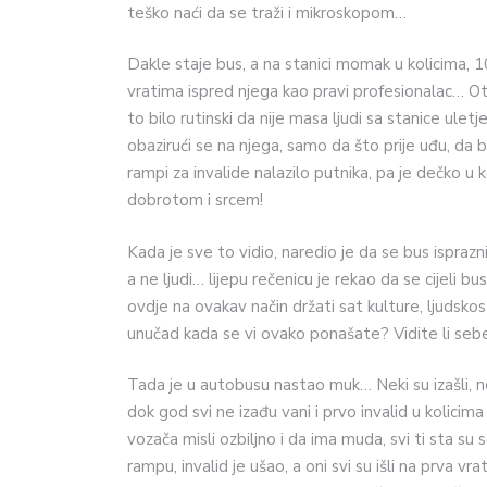
teško naći da se traži i mikroskopom…
Dakle staje bus, a na stanici momak u kolicima, 1
vratima ispred njega kao pravi profesionalac… O
to bilo rutinski da nije masa ljudi sa stanice ule
obazirući se na njega, samo da što prije uđu, da b
rampi za invalide nalazilo putnika, pa je dečko u
dobrotom i srcem!
Kada je sve to vidio, naredio je da se bus isprazni
a ne ljudi… lijepu rečenicu je rekao da se cijeli
ovdje na ovakav način držati sat kulture, ljudskost
unučad kada se vi ovako ponašate? Vidite li sebe
Tada je u autobusu nastao muk… Neki su izašli, nek
dok god svi ne izađu vani i prvo invalid u kolici
vozača misli ozbiljno i da ima muda, svi ti sta su 
rampu, invalid je ušao, a oni svi su išli na prva vr