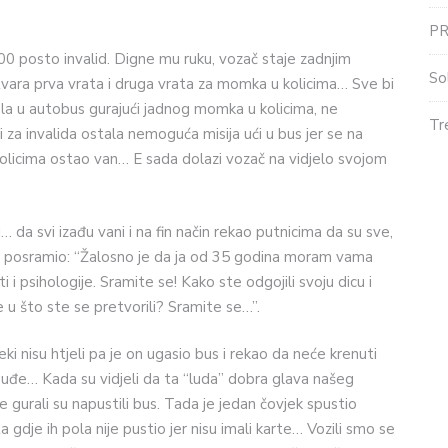
P
00 posto invalid. Digne mu ruku, vozač staje zadnjim
So
tvara prva vrata i druga vrata za momka u kolicima… Sve bi
tjela u autobus gurajući jadnog momka u kolicima, ne
Tr
i za invalida ostala nemoguća misija ući u bus jer se na
 kolicima ostao van… E sada dolazi vozač na vidjelo svojom
… da svi izađu vani i na fin način rekao putnicima da su sve,
 bus posramio: “Žalosno je da ja od 35 godina moram vama
i i psihologije. Sramite se! Kako ste odgojili svoju dicu i
 u što ste se pretvorili? Sramite se…”.
i nisu htjeli pa je on ugasio bus i rekao da neće krenuti
ma uđe… Kada su vidjeli da ta “luda” dobra glava našeg
se gurali su napustili bus. Tada je jedan čovjek spustio
ata gdje ih pola nije pustio jer nisu imali karte… Vozili smo se