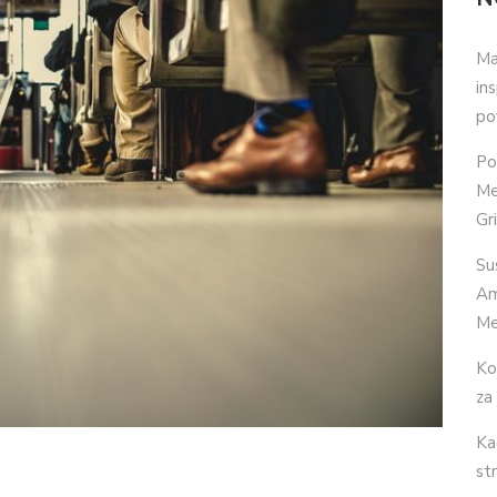
Ma
in
po
Po
Me
Gr
Su
Am
Me
Ko
za
Ka
str