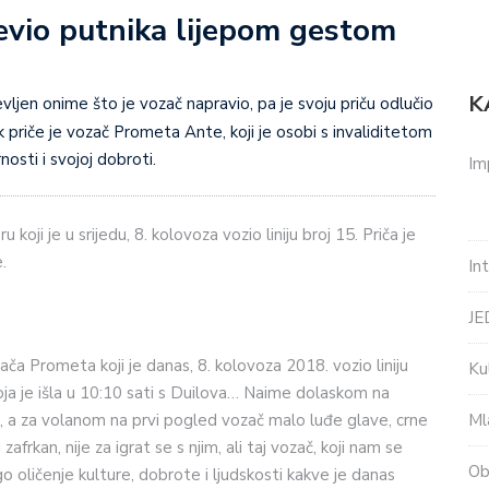
evio putnika lijepom gestom
K
vljen onime što je vozač napravio, pa je svoju priču odlučio
ak priče je vozač Prometa Ante, koji je osobi s invaliditetom
osti i svojoj dobroti.
Im
ji je u srijedu, 8. kolovoza vozio liniju broj 15. Priča je
.
In
J
a Prometa koji je danas, 8. kolovoza 2018. vozio liniju
Ku
u koja je išla u 10:10 sati s Duilova… Naime dolaskom na
Ml
us, a za volanom na prvi pogled vozač malo luđe glave, crne
rkan, nije za igrat se s njim, ali taj vozač, koji nam se
Ob
 oličenje kulture, dobrote i ljudskosti kakve je danas