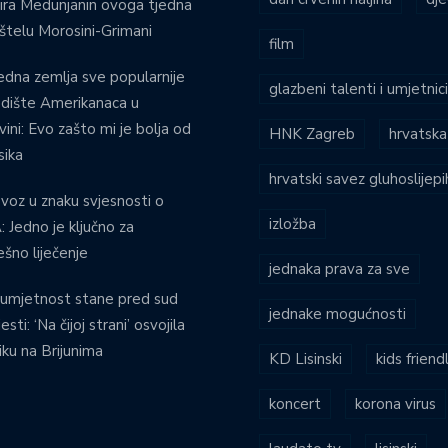
ira Medunjanin ovoga tjedna
štelu Morosini-Grimani
film
edna zemlja sve popularnije
glazbeni talenti i umjetnic
dište Amerikanaca u
vini: Evo zašto mi je bolja od
HNK Zagreb
hrvatska
ika
hrvatski savez gluhoslijep
voz u znaku svjesnosti o
izložba
 Jedno je ključno za
ešno liječenje
jednaka prava za sve
umjetnost stane pred sud
jednake mogućnosti
esti: ‘Na čijoj strani’ osvojila
iku na Brijunima
KD Lisinski
kids friend
koncert
korona virus