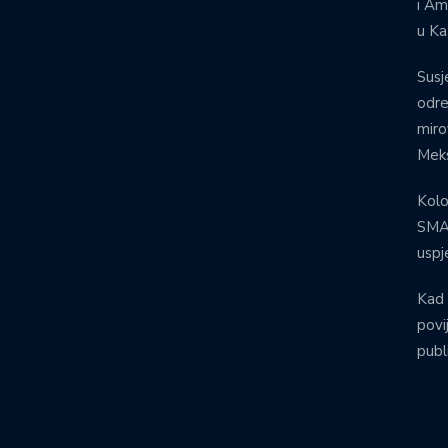
i Am
u Ka
Susj
odre
miro
Meks
Kolo
SMA:
uspj
Kad 
povij
publ