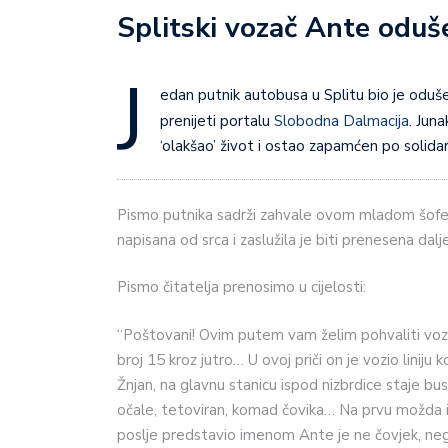
Splitski vozač Ante oduš
J
edan putnik autobusa u Splitu bio je oduše
prenijeti portalu
Slobodna Dalmacija
. Jun
‘olakšao’ život i ostao zapamćen po solidarn
Pismo putnika sadrži zahvale ovom mladom šoferu ko
napisana od srca i zaslužila je biti prenesena dalje
Pismo čitatelja prenosimo u cijelosti:
“Poštovani! Ovim putem vam želim pohvaliti vozač
broj 15 kroz jutro… U ovoj priči on je vozio linij
Žnjan, na glavnu stanicu ispod nizbrdice staje b
očale, tetoviran, komad čovika… Na prvu možda i zaf
poslje predstavio imenom Ante je ne čovjek, nego