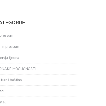
ATEGORIJE
pressum
Impressum
tervju tjedna
EDNAKE MOGUĆNOSTI
ltura i baština
adi
itelj