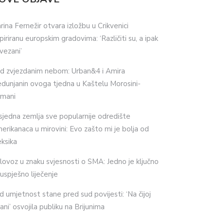
rina Fernežir otvara izložbu u Crikvenici
spiriranu europskim gradovima: ‘Različiti su, a ipak
vezani’
d zvjezdanim nebom: Urban&4 i Amira
dunjanin ovoga tjedna u Kaštelu Morosini-
imani
sjedna zemlja sve popularnije odredište
erikanaca u mirovini: Evo zašto mi je bolja od
ksika
lovoz u znaku svjesnosti o SMA: Jedno je ključno
 uspješno liječenje
d umjetnost stane pred sud povijesti: ‘Na čijoj
ani’ osvojila publiku na Brijunima