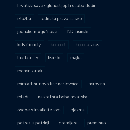
hrvatski savez gluhoslijepih osoba dodir
izložba
jednaka prava za sve
jednake mogućnosti
KD Lisinski
kids friendly
koncert
korona virus
laudato tv
lisinski
majka
mamin kutak
mimladi.hr-novo lice naslovnice
mirovina
mladi
najsretnija beba hrvatska
osobe s invaliditetom
pjesma
potres u petrinji
premijera
preminuo