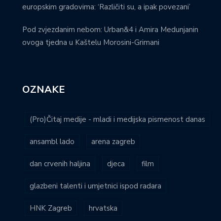
europskim gradovima: ‘Različiti su, a ipak povezani’
Pod zvjezdanim nebom: Urban&4 i Amira Medunjanin
ovoga tjedna u Kaštelu Morosini-Grimani
OZNAKE
(Pro)Čitaj medije - mladi i medijska pismenost danas
ansambl lado
arena zagreb
dan crvenih haljina
djeca
film
glazbeni talenti i umjetnici ispod radara
HNK Zagreb
hrvatska