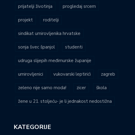
prijatelji životinja
progledaj srcem
projekt
roditelji
sindikat umirovljenika hrvatske
sonja švec španjol
studenti
udruga slijepih međimurske županije
umirovljenici
vukovarski leptirići
zagreb
zeleno nije samo moda!
zicer
škola
žene u 21. stoljeću- je li jednakost nedostižna
KATEGORIJE