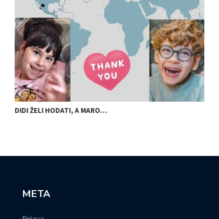
DIDI ŽELI HODATI, A MARO…
U
META
Prijava