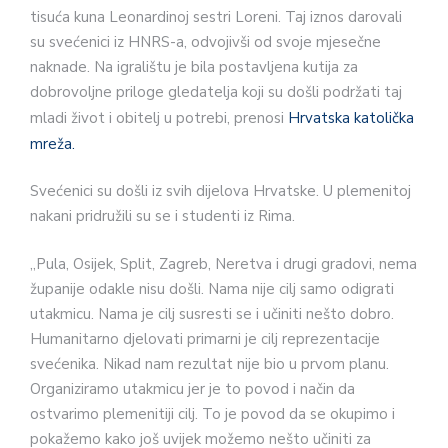
tisuća kuna Leonardinoj sestri Loreni. Taj iznos darovali
su svećenici iz HNRS-a, odvojivši od svoje mjesečne
naknade. Na igralištu je bila postavljena kutija za
dobrovoljne priloge gledatelja koji su došli podržati taj
mladi život i obitelj u potrebi, prenosi
Hrvatska katolička
mreža.
Svećenici su došli iz svih dijelova Hrvatske. U plemenitoj
nakani pridružili su se i studenti iz Rima.
„Pula, Osijek, Split, Zagreb, Neretva i drugi gradovi, nema
županije odakle nisu došli. Nama nije cilj samo odigrati
utakmicu. Nama je cilj susresti se i učiniti nešto dobro.
Humanitarno djelovati primarni je cilj reprezentacije
svećenika. Nikad nam rezultat nije bio u prvom planu.
Organiziramo utakmicu jer je to povod i način da
ostvarimo plemenitiji cilj. To je povod da se okupimo i
pokažemo kako još uvijek možemo nešto učiniti za