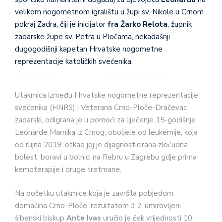
velikom nogometnom igralištu u župi sv. Nikole u Crnom
pokraj Zadra, čiji je inicijator
fra Žarko Relota
, župnik
zadarske župe sv. Petra u Pločama, nekadašnji
dugogodišnji kapetan Hrvatske nogometne
reprezentacije katoličkih svećenika.
Utakmica između Hrvatske nogometne reprezentacije
svećenika (HNRS) i Veterana Crno-Ploče-Dračevac
zadarski, odigrana je u pomoći za liječenje 15-godišnje
Leonarde Marnika iz Crnog, oboljele od leukemije, koja
od rujna 2019. otkad joj je dijagnosticirana zloćudna
bolest, boravi u bolnici na Rebru u Zagrebu gdje prima
kemoterapije i druge tretmane.
Na početku utakmice koja je završila pobjedom
domaćina Crno-Ploče, rezultatom 3:2, umirovljeni
šibenski biskup
Ante Ivas
uručio je ček vrijednosti 10