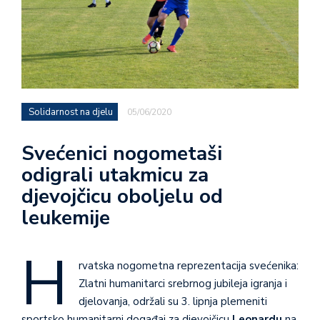
Solidarnost na djelu
05/06/2020
Svećenici nogometaši
odigrali utakmicu za
djevojčicu oboljelu od
leukemije
H
rvatska nogometna reprezentacija svećenika:
Zlatni humanitarci srebrnog jubileja igranja i
djelovanja, održali su 3. lipnja plemeniti
sportsko humanitarni događaj za djevojčicu
Leonardu
na