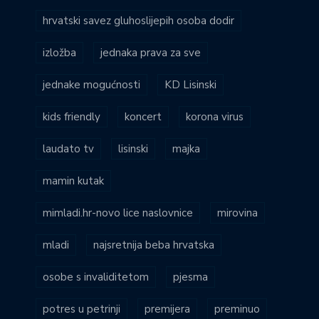
hrvatski savez gluhoslijepih osoba dodir
izložba
jednaka prava za sve
jednake mogućnosti
KD Lisinski
kids friendly
koncert
korona virus
laudato tv
lisinski
majka
mamin kutak
mimladi.hr-novo lice naslovnice
mirovina
mladi
najsretnija beba hrvatska
osobe s invaliditetom
pjesma
potres u petrinji
premijera
preminuo