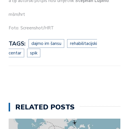
a čiji autorski potpis nosi umjetnik
Stephan Lupino
.
mšm/hrt
Foto: Screenshot/HRT
TAGS:
dajmo im šansu
rehabilitacijski
centar
spik
RELATED POSTS