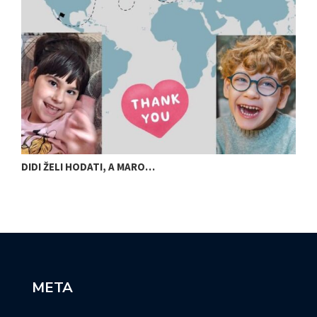
DIDI ŽELI HODATI, A MARO…
U
META