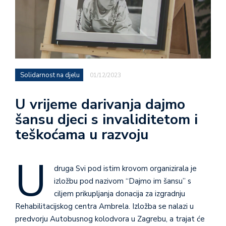
Solidarnost na djelu
01/12/2023
U vrijeme darivanja dajmo
šansu djeci s invaliditetom i
teškoćama u razvoju
U
druga Svi pod istim krovom organizirala je
izložbu pod nazivom “Dajmo im šansu” s
ciljem prikupljanja donacija za izgradnju
Rehabilitacijskog centra Ambrela. Izložba se nalazi u
predvorju Autobusnog kolodvora u Zagrebu, a trajat će