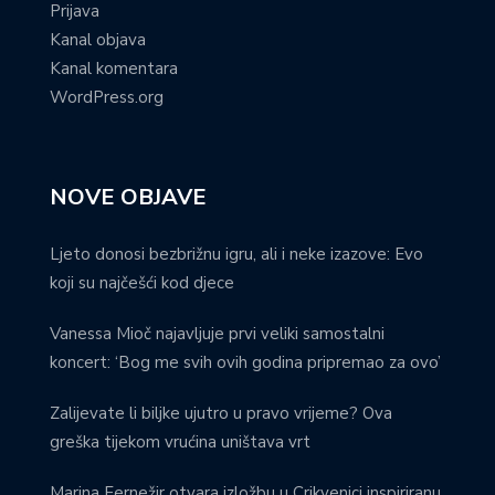
Prijava
Kanal objava
Kanal komentara
WordPress.org
NOVE OBJAVE
Ljeto donosi bezbrižnu igru, ali i neke izazove: Evo
koji su najčešći kod djece
Vanessa Mioč najavljuje prvi veliki samostalni
koncert: ‘Bog me svih ovih godina pripremao za ovo’
Zalijevate li biljke ujutro u pravo vrijeme? Ova
greška tijekom vrućina uništava vrt
Marina Fernežir otvara izložbu u Crikvenici inspiriranu