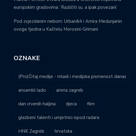
europskim gradovima: ‘Različiti su, a ipak povezani’
Pod zvjezdanim nebom: Urban&4 i Amira Medunjanin
ovoga tjedna u Kaštelu Morosini-Grimani
OZNAKE
(Pro)Čitaj medije - mladi i medijska pismenost danas
ansambl lado
arena zagreb
dan crvenih haljina
djeca
film
glazbeni talenti i umjetnici ispod radara
HNK Zagreb
hrvatska