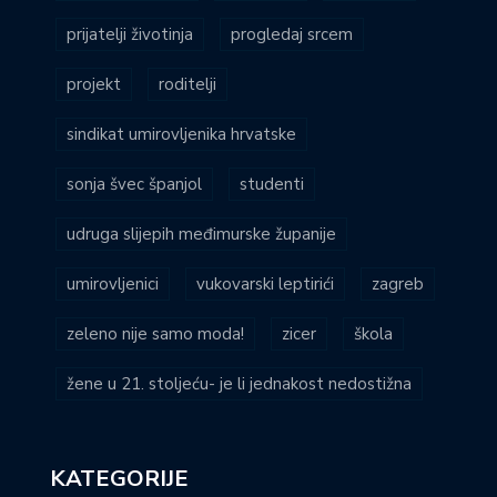
prijatelji životinja
progledaj srcem
projekt
roditelji
sindikat umirovljenika hrvatske
sonja švec španjol
studenti
udruga slijepih međimurske županije
umirovljenici
vukovarski leptirići
zagreb
zeleno nije samo moda!
zicer
škola
žene u 21. stoljeću- je li jednakost nedostižna
KATEGORIJE