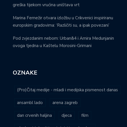
greška tijekom vrućina uništava vrt
Marina Fernežir otvara izložbu u Crikvenici inspiriranu
europskim gradovima: ‘Različiti su, a ipak povezani’
Pod zvjezdanim nebom: Urban&4 i Amira Medunjanin
ovoga tjedna u Kaštelu Morosini-Grimani
OZNAKE
(Pro)Čitaj medije - mladi i medijska pismenost danas
ansambl lado
arena zagreb
dan crvenih haljina
djeca
film