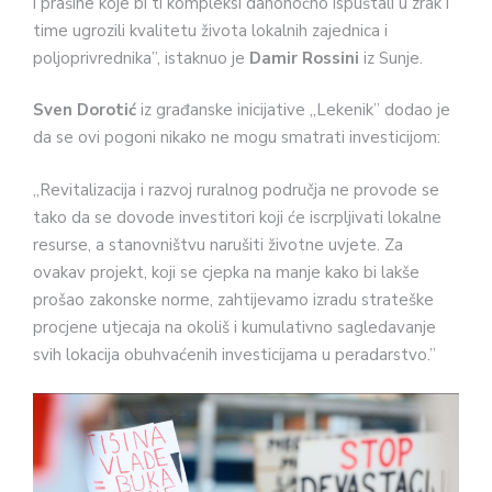
i prašine koje bi ti kompleksi danonoćno ispuštali u zrak i
time ugrozili kvalitetu života lokalnih zajednica i
poljoprivrednika”, istaknuo je
Damir Rossini
iz Sunje.
Sven Dorotić
iz građanske inicijative „Lekenik” dodao je
da se ovi pogoni nikako ne mogu smatrati investicijom:
„Revitalizacija i razvoj ruralnog područja ne provode se
tako da se dovode investitori koji će iscrpljivati lokalne
resurse, a stanovništvu narušiti životne uvjete. Za
ovakav projekt, koji se cjepka na manje kako bi lakše
prošao zakonske norme, zahtijevamo izradu strateške
procjene utjecaja na okoliš i kumulativno sagledavanje
svih lokacija obuhvaćenih investicijama u peradarstvo.”