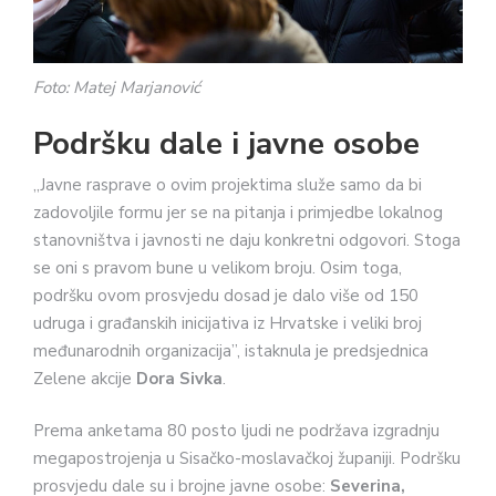
Foto: Matej Marjanović
Podršku dale i javne osobe
„Javne rasprave o ovim projektima služe samo da bi
zadovoljile formu jer se na pitanja i primjedbe lokalnog
stanovništva i javnosti ne daju konkretni odgovori. Stoga
se oni s pravom bune u velikom broju. Osim toga,
podršku ovom prosvjedu dosad je dalo više od 150
udruga i građanskih inicijativa iz Hrvatske i veliki broj
međunarodnih organizacija”, istaknula je predsjednica
Zelene akcije
Dora Sivka
.
Prema anketama 80 posto ljudi ne podržava izgradnju
megapostrojenja u Sisačko-moslavačkoj županiji. Podršku
prosvjedu dale su i brojne javne osobe:
Severina,