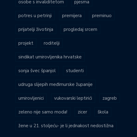
osobe s invaliditetom
pjesma
potres u petrinji
premijera
preminuo
prijatelji životinja
progledaj srcem
projekt
roditelji
sindikat umirovljenika hrvatske
sonja švec španjol
studenti
udruga slijepih međimurske županije
umirovljenici
vukovarski leptirići
zagreb
zeleno nije samo moda!
zicer
škola
žene u 21. stoljeću- je li jednakost nedostižna