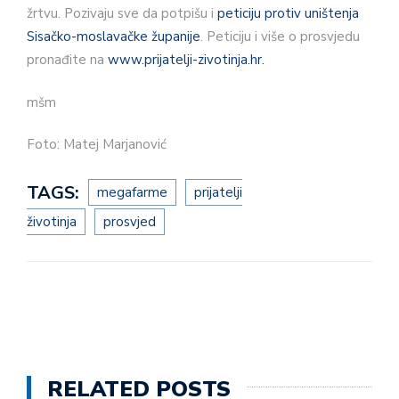
žrtvu. Pozivaju sve da potpišu i
peticiju protiv uništenja
Sisačko-moslavačke županije
. Peticiju i više o prosvjedu
pronađite na
www.prijatelji-zivotinja.hr
.
mšm
Foto: Matej Marjanović
TAGS:
megafarme
prijatelji
životinja
prosvjed
RELATED POSTS