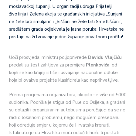
moslavačkoj županiji. U organizaciji udruga Prijatelji
životinja i Zelena akcija te građanskih inicijativa „Sunjani
ne žele biti smuljani” i „Siščani ne žele biti Smetlišćani”,
središtem grada odjekivala je jasna poruka: Hrvatska ne
pristaje na žrtvovanje jedne županije privatnom profitu!
Uoči prosvjeda, ministru poljoprivrede
Davidu Vlajčiću
predali su šest zahtjeva za premijera
Plenkovića
, od
kojih se kao krajnji ističe i usvajanje nacionalne odluke
koja bi ovakve projekte klasificirala kao neprihvatljive.
Prema procjenama organizatora, okupilo se više od 5000
sudionika. Podrška je stigla od Pule do Osijeka, a građani
su dolazili i organiziranim autobusima poručujući da se ne
radi o lokalnom problemu, nego mogućem presedanu
koji određuje smjer u kojemu će Hrvatska krenuti.
Istaknuto je da Hrvatska mora odlučiti hoće li postati