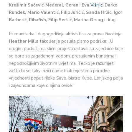
Krešimir Sučević-Međeral, Goran
i
Eva
Višnjić
,
Darko
Rundek, Mario Valentić, Filip Juričić, Sanda Hržić, Igor
Barberić, Ribafish, Filip Sertić, Marina Orsag
i drugi.
Humanitarka i dugogodišnja aktivistica za prava životinja
Heather Mills
također je poslala pismo podrške: „U
drugim područjima slični projekti ostavili su zajednice koje
se bore sa zagađenom vodom, presušenim bunarima i
nepodnošljivim životnim uvjetima. Teško je razumjeti
zašto bi se takvi rizici nametnuli mjestima prirodne
vrijednosti poput rijeke Save, bistre Kupe, Lonjskog polja
i zajednicama koje o njima ovise.”