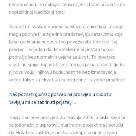
nenormalno brzo nabujali te iscrpljeni i bolesni završili na
neprekidnoj klaoničkoj traci.
Kapaciteti svakog pogona nadilaze granice koje lokacije
mogu podnijeti, a zajedno predstavljaju kataklizmu koja
bi se godinama nepovratno povećavala, dok cijeli taj
predivni i vrijedan dio Hrvatske ne bi postao horor-
područje bez normalnih uvjeta za život. To hrvatske
vlasti ne smiju dopustiti, već trebaju jasno obraniti ljude,
njihovu volju i njihovu budućnost te bez izmotavanja
odbiti takve za Hrvatsku nepotrebne i razorne projekte.”
Naš poznati glumac pozvao na prosvjed u subotu:
‘Javljaju mi se zabrinuti prijatelji…’
Najavili su novi prosvjed 25. travnja 2026. u Sisku kako bi
se još snažnije usprotivili planiranim projektima i poručili
da Hrvatska zaslužuje održivi razvoj, a ne industrijsku