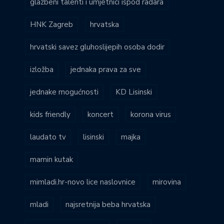
glazbeni talenti i umjetnici ispod radara
HNK Zagreb
hrvatska
hrvatski savez gluhoslijepih osoba dodir
izložba
jednaka prava za sve
jednake mogućnosti
KD Lisinski
kids friendly
koncert
korona virus
laudato tv
lisinski
majka
mamin kutak
mimladi.hr-novo lice naslovnice
mirovina
mladi
najsretnija beba hrvatska