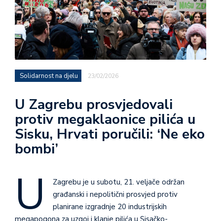
Solidarnost na djelu
23/02/2026
U Zagrebu prosvjedovali
protiv megaklaonice pilića u
Sisku, Hrvati poručili: ‘Ne eko
bombi’
U
Zagrebu je u subotu, 21. veljače održan
građanski i nepolitični prosvjed protiv
planirane izgradnje 20 industrijskih
megapogona za uzgoj i klanje pilića u Sisačko-