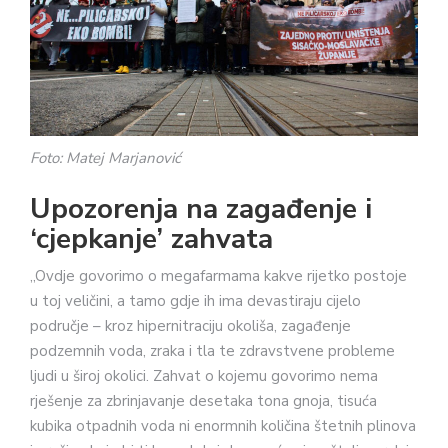
Foto: Matej Marjanović
Upozorenja na zagađenje i
‘cjepkanje’ zahvata
„Ovdje govorimo o megafarmama kakve rijetko postoje
u toj veličini, a tamo gdje ih ima devastiraju cijelo
područje – kroz hipernitraciju okoliša, zagađenje
podzemnih voda, zraka i tla te zdravstvene probleme
ljudi u široj okolici. Zahvat o kojemu govorimo nema
rješenje za zbrinjavanje desetaka tona gnoja, tisuća
kubika otpadnih voda ni enormnih količina štetnih plinova