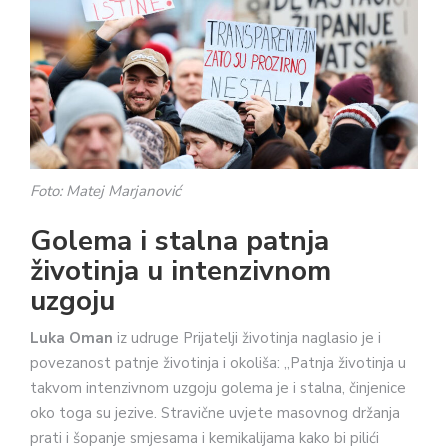
Foto: Matej Marjanović
Golema i stalna patnja
životinja u intenzivnom
uzgoju
Luka Oman
iz udruge Prijatelji životinja naglasio je i
povezanost patnje životinja i okoliša: „Patnja životinja u
takvom intenzivnom uzgoju golema je i stalna, činjenice
oko toga su jezive. Stravične uvjete masovnog držanja
prati i šopanje smjesama i kemikalijama kako bi pilići