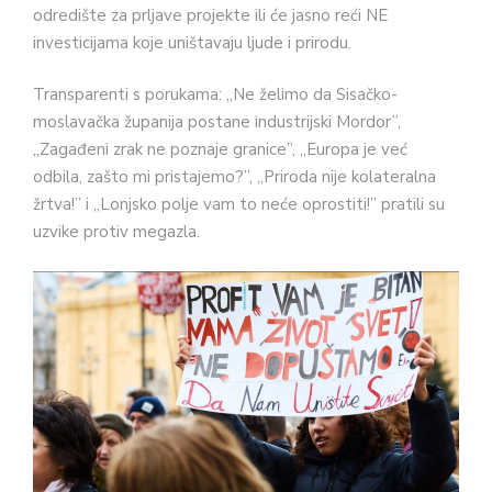
odredište za prljave projekte ili će jasno reći NE
investicijama koje uništavaju ljude i prirodu.
Transparenti s porukama: „Ne želimo da Sisačko-
moslavačka županija postane industrijski Mordor”,
„Zagađeni zrak ne poznaje granice”, „Europa je već
odbila, zašto mi pristajemo?”, „Priroda nije kolateralna
žrtva!” i „Lonjsko polje vam to neće oprostiti!” pratili su
uzvike protiv megazla.