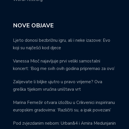
NOVE OBJAVE
Ljeto donosi bezbrižnu igru, ali i neke izazove: Evo
koji su najčešći kod djece
Vanessa Mioč najavljuje prvi veliki samostalni
koncert: ‘Bog me svih ovih godina pripremao za ovo’
Zalijevate li biljke ujutro u pravo vrijeme? Ova
greška tijekom vrućina uništava vrt
Marina Fernežir otvara izložbu u Crikvenici inspiriranu
europskim gradovima: ‘Različiti su, a ipak povezani’
Pod zvjezdanim nebom: Urban&4 i Amira Medunjanin