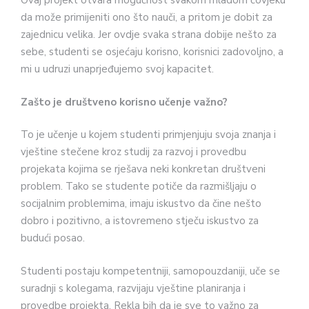
Ovaj projekt otvara mogućnost svakom mladom čovjeku
da može primijeniti ono što nauči, a pritom je dobit za
zajednicu velika. Jer ovdje svaka strana dobije nešto za
sebe, studenti se osjećaju korisno, korisnici zadovoljno, a
mi u udruzi unaprjeđujemo svoj kapacitet.
Zašto je društveno korisno učenje važno?
To je učenje u kojem studenti primjenjuju svoja znanja i
vještine stečene kroz studij za razvoj i provedbu
projekata kojima se rješava neki konkretan društveni
problem. Tako se studente potiče da razmišljaju o
socijalnim problemima, imaju iskustvo da čine nešto
dobro i pozitivno, a istovremeno stječu iskustvo za
budući posao.
Studenti postaju kompetentniji, samopouzdaniji, uče se
suradnji s kolegama, razvijaju vještine planiranja i
provedbe projekta. Rekla bih da je sve to važno za