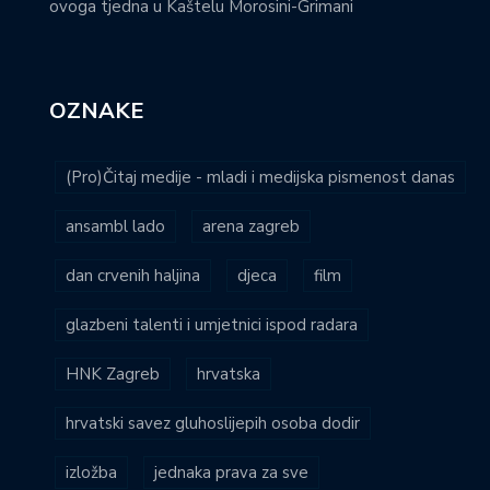
ovoga tjedna u Kaštelu Morosini-Grimani
OZNAKE
(Pro)Čitaj medije - mladi i medijska pismenost danas
ansambl lado
arena zagreb
dan crvenih haljina
djeca
film
glazbeni talenti i umjetnici ispod radara
HNK Zagreb
hrvatska
hrvatski savez gluhoslijepih osoba dodir
izložba
jednaka prava za sve