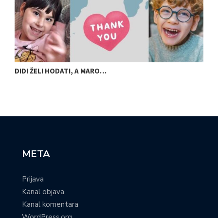
DIDI ŽELI HODATI, A MARO…
U
META
Prijava
Kanal objava
Kanal komentara
WordPress.org