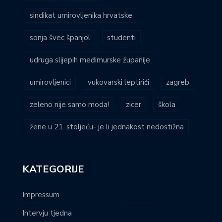
sindikat umirovljenika hrvatske
sonja švec španjol
studenti
udruga slijepih međimurske županije
umirovljenici
vukovarski leptirići
zagreb
zeleno nije samo moda!
zicer
škola
žene u 21. stoljeću- je li jednakost nedostižna
KATEGORIJE
Impressum
Intervju tjedna