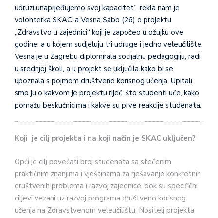
udruzi unaprjeđujemo svoj kapacitet“, rekla nam je
volonterka SKAC-a Vesna Sabo (26) o projektu
„Zdravstvo u zajednici“ koji je započeo u ožujku ove
godine, a u kojem sudjeluju tri udruge i jedno veleučilište.
Vesna je u Zagrebu diplomirala socijalnu pedagogiju, radi
u srednjoj školi, a u projekt se uključila kako bi se
upoznala s pojmom društveno korisnog učenja. Upitali
smo ju o kakvom je projektu riječ, što studenti uče, kako
pomažu beskućnicima i kakve su prve reakcije studenata.
Koji je cilj projekta i na koji način je SKAC uključen?
Opći je cilj povećati broj studenata sa stečenim
praktičnim znanjima i vještinama za rješavanje konkretnih
društvenih problema i razvoj zajednice, dok su specifični
ciljevi vezani uz razvoj programa društveno korisnog
učenja na Zdravstvenom veleučilištu. Nositelj projekta