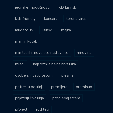
jednake mogućnosti
KD Lisinski
kids friendly
koncert
korona virus
laudato tv
lisinski
majka
mamin kutak
mimladi.hr-novo lice naslovnice
mirovina
mladi
najsretnija beba hrvatska
osobe s invaliditetom
pjesma
potres u petrinji
premijera
preminuo
prijatelji životinja
progledaj srcem
projekt
roditelji