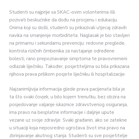
Studenti su najprije sa SKAC-ovim volonterima išli
pozivati beskućnike da dođu na procjenu i edukaciju.
Onima koji su došli, studenti su prikazivali utjecaj zdravih
navika na smanjenje morbiditeta. Naglasak je bio stavljen
na primarnu i sekundarnu prevenciju: redovne preglede,
kontrola rizičnih čimbenika za nastajanje određene
bolesti, rano prepoznavanje simptoma te pravovremeni
odlazak liječniku. Također, posjetiteljima su bila prikazana
njihova prava prilikom posjete liječniku ili hospitalizacije.
Najzanimljivija informacija glede prava pacijenata bila je
ta što svaki čovjek, u bilo kojem trenutku, bez obzira na
posjedovanje valjanje iskaznice zdravstvenog osiguranja,
ima pravo na besplatne informacije i daljnje upute
vezane uz svoje zdravlje. Svaki građanin, ako se zatekne
u situaciji koja neposredno ugrožava život ima pravo na
zbrinjavanje akutnog stanja. Studenti su sve posjetitelje