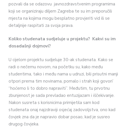
pozvali da se odazovu javnozdravstvenim programima
koji se organiziraju diljem Zagreba te su im preporučili
mjesta na kojima mogu besplatno provjeriti vid ili se
detaljnije raspitati za svoja prava.
Koliko studenata sudjeluje u projektu? Kakvi su im
dosadašnji dojmovi?
U cijelom projektu sudjeluje 30-ak studenata. Kako se
radi o nečemu novom, na početku su, kako među
studentima, tako i među nama u udruzi, bili prisutni manji
otpori prema tim novinama, pomalo i strah koji govori’
“hoćemo li to dobro napraviti”. Međutim, tu prvotnu
zbunjenost je sada prevladao entuzijazam i iščekivanje.
Nakon susreta s korisnicima primijetila sam kod
studenata onaj najzdraviji osjećaj zadovoljstva, ono kad
čovjek zna da je napravio dobar posao, kad je susreo
drugog čovjeka.