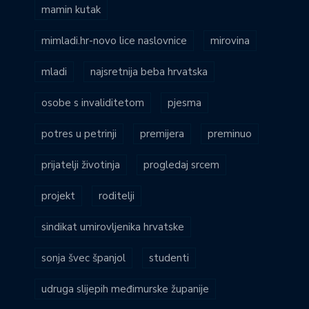
mamin kutak
mimladi.hr-novo lice naslovnice
mirovina
mladi
najsretnija beba hrvatska
osobe s invaliditetom
pjesma
potres u petrinji
premijera
preminuo
prijatelji životinja
progledaj srcem
projekt
roditelji
sindikat umirovljenika hrvatske
sonja švec španjol
studenti
udruga slijepih međimurske županije