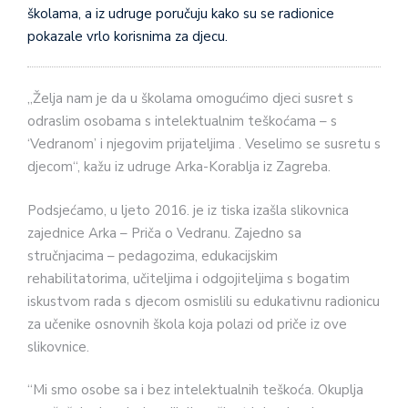
školama, a iz udruge poručuju kako su se radionice
pokazale vrlo korisnima za djecu.
„Želja nam je da u školama omogućimo djeci susret s
odraslim osobama s intelektualnim teškoćama – s
‘Vedranom’ i njegovim prijateljima . Veselimo se susretu s
djecom“, kažu iz udruge Arka-Korablja iz Zagreba.
Podsjećamo, u ljeto 2016. je iz tiska izašla slikovnica
zajednice Arka – Priča o Vedranu. Zajedno sa
stručnjacima – pedagozima, edukacijskim
rehabilitatorima, učiteljima i odgojiteljima s bogatim
iskustvom rada s djecom osmislili su edukativnu radionicu
za učenike osnovnih škola koja polazi od priče iz ove
slikovnice.
“Mi smo osobe sa i bez intelektualnih teškoća. Okuplja