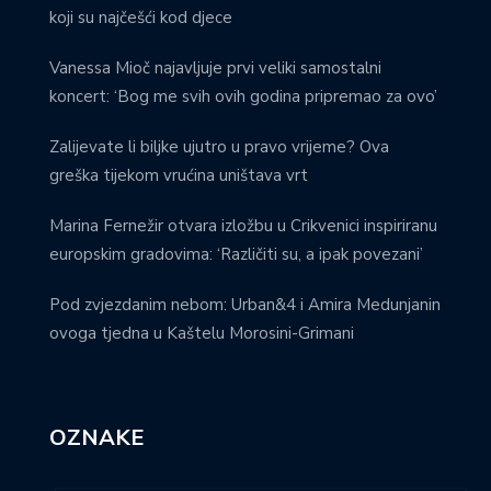
koji su najčešći kod djece
Vanessa Mioč najavljuje prvi veliki samostalni
koncert: ‘Bog me svih ovih godina pripremao za ovo’
Zalijevate li biljke ujutro u pravo vrijeme? Ova
greška tijekom vrućina uništava vrt
Marina Fernežir otvara izložbu u Crikvenici inspiriranu
europskim gradovima: ‘Različiti su, a ipak povezani’
Pod zvjezdanim nebom: Urban&4 i Amira Medunjanin
ovoga tjedna u Kaštelu Morosini-Grimani
OZNAKE