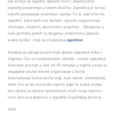
nas čežnja da zajedno dijelimo život i doprinosimo
izgradnji povjerenja u našem društvu. Zajednica je za nas
mjesto pripadanja, praštanja i slavlja. To je „kad smo svi
zajedno“, kako kaže naš Nenad – pjesnici, nogometaši,
stručnjaci, studenti, ekonomisti, umjetnici… Vjerujemo u
našu potrebu jednih za drugima i jedinstvenu ljepotu
svake osobe”, stoji na stranicama
zajednice
.
Korablja je udruga putem koje djeluje zajednica Arka u
Zagrebu. Dio su međunarodne obitelji – mreže zajednica
Arka koje postoje u više od 40 zemalja u svijetu a koje su
okupljene unutar krovne organizacije L’Arche
International (www.larche.org). Jean Vanier, utemeljitelj
Arke, htio je da ona bude mjesto gdje će svaka osoba,
bez obzira na njezine sposobnosti, imati svoje mjesto i
moći dati svoj doprinos u izgradnji čovječnijeg društva.
mšm