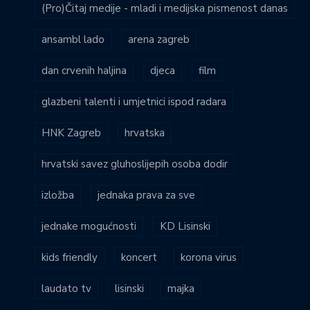
(Pro)Čitaj medije - mladi i medijska pismenost danas
ansambl lado
arena zagreb
dan crvenih haljina
djeca
film
glazbeni talenti i umjetnici ispod radara
HNK Zagreb
hrvatska
hrvatski savez gluhoslijepih osoba dodir
izložba
jednaka prava za sve
jednake mogućnosti
KD Lisinski
kids friendly
koncert
korona virus
laudato tv
lisinski
majka