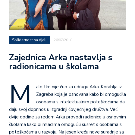
Solidarnost na djelu
26/07/2018
Zajednica Arka nastavlja s
radionicama u školama
M
alo tko nije čuo za udrugu Arka-Korablja iz
Zagreba koja je osnovana kako bi omogućila
osobama s intelektualnim poteškoćama da
daju svoj doprinos u izgradnji čovječnijeg društva. Već
dvije godine za redom Arka provodi radionice u osnovnim
školama kako bi mladima omogućili susret s osobama s
poteškoćama u razvoju. Na jesen kreću nove suradnje sa