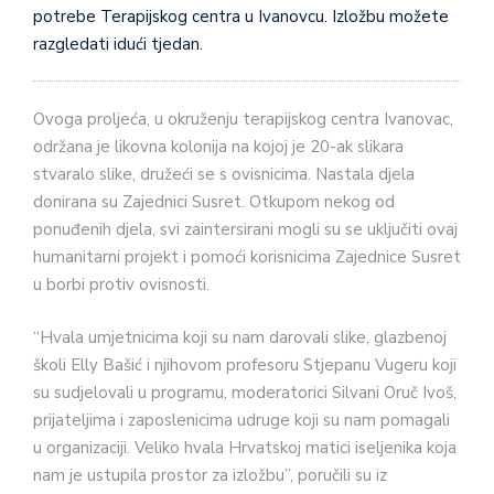
potrebe Terapijskog centra u Ivanovcu. Izložbu možete
razgledati idući tjedan.
Ovoga proljeća, u okruženju terapijskog centra Ivanovac,
održana je likovna kolonija na kojoj je 20-ak slikara
stvaralo slike, družeći se s ovisnicima. Nastala djela
donirana su Zajednici Susret. Otkupom nekog od
ponuđenih djela, svi zaintersirani mogli su se uključiti ovaj
humanitarni projekt i pomoći korisnicima Zajednice Susret
u borbi protiv ovisnosti.
“Hvala umjetnicima koji su nam darovali slike, glazbenoj
školi Elly Bašić i njihovom profesoru Stjepanu Vugeru koji
su sudjelovali u programu, moderatorici Silvani Oruč Ivoš,
prijateljima i zaposlenicima udruge koji su nam pomagali
u organizaciji. Veliko hvala Hrvatskoj matici iseljenika koja
nam je ustupila prostor za izložbu”, poručili su iz