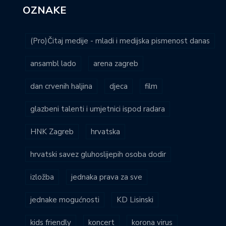
OZNAKE
(Pro)Čitaj medije - mladi i medijska pismenost danas
ansambl lado
arena zagreb
dan crvenih haljina
djeca
film
glazbeni talenti i umjetnici ispod radara
HNK Zagreb
hrvatska
hrvatski savez gluhoslijepih osoba dodir
izložba
jednaka prava za sve
jednake mogućnosti
KD Lisinski
kids friendly
koncert
korona virus