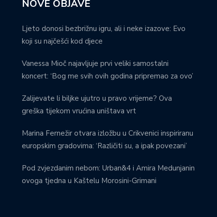
NOVE OBJAVE
Ljeto donosi bezbrižnu igru, ali i neke izazove: Evo
koji su najčešći kod djece
Vanessa Mioč najavljuje prvi veliki samostalni
koncert: ‘Bog me svih ovih godina pripremao za ovo’
Zalijevate li biljke ujutro u pravo vrijeme? Ova
greška tijekom vrućina uništava vrt
Marina Fernežir otvara izložbu u Crikvenici inspiriranu
europskim gradovima: ‘Različiti su, a ipak povezani’
Pod zvjezdanim nebom: Urban&4 i Amira Medunjanin
ovoga tjedna u Kaštelu Morosini-Grimani