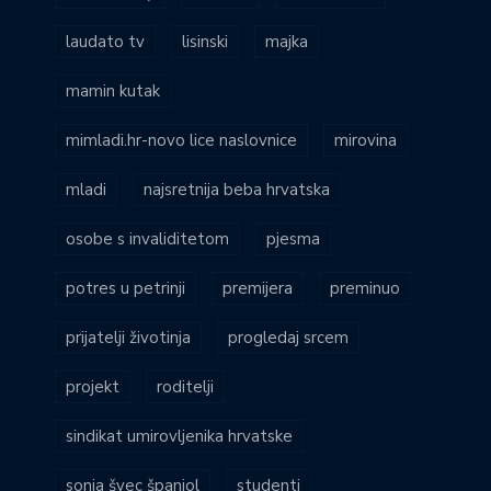
laudato tv
lisinski
majka
mamin kutak
mimladi.hr-novo lice naslovnice
mirovina
mladi
najsretnija beba hrvatska
osobe s invaliditetom
pjesma
potres u petrinji
premijera
preminuo
prijatelji životinja
progledaj srcem
projekt
roditelji
sindikat umirovljenika hrvatske
sonja švec španjol
studenti