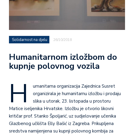
Solidarnost na djelu
26/10/2018
Humanitarnom izložbom do
kupnje polovnog vozila
H
umanitarna organizacija Zajednica Susret
organizirala je humanitarnu izložbu i prodaju
slika u utorak, 23. listopada u prostoru
Matice iseljenika Hrvatske. Izložbu je otvorio likovni
kritičar prof. Stanko Špoljarić, uz sudjelovanje učenika
Glazbenog učilišta Elly Bašić iz Zagreba. Prikupljena
sredstva namijenjena su kupnji polovnog kombija za