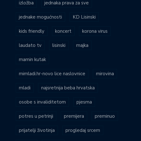
izložba
jednaka prava za sve
jednake mogućnosti
KD Lisinski
kids friendly
koncert
korona virus
laudato tv
lisinski
majka
mamin kutak
mimladi.hr-novo lice naslovnice
mirovina
mladi
najsretnija beba hrvatska
osobe s invaliditetom
pjesma
potres u petrinji
premijera
preminuo
prijatelji životinja
progledaj srcem