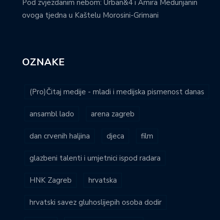
Pod zvjezdanim nebom: Urban&4 i Amira Medunjanin
ovoga tjedna u Kaštelu Morosini-Grimani
OZNAKE
(Pro)Čitaj medije - mladi i medijska pismenost danas
ansambl lado
arena zagreb
dan crvenih haljina
djeca
film
glazbeni talenti i umjetnici ispod radara
HNK Zagreb
hrvatska
hrvatski savez gluhoslijepih osoba dodir