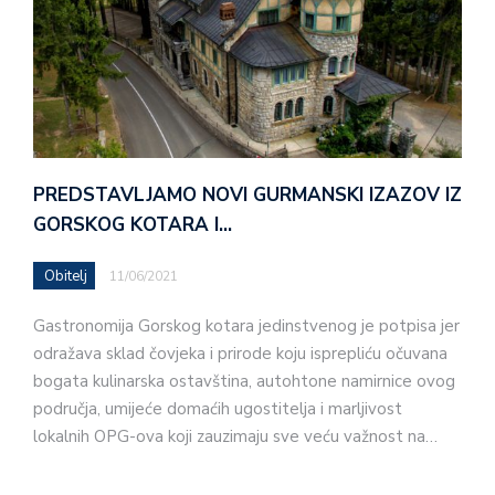
PREDSTAVLJAMO NOVI GURMANSKI IZAZOV IZ
GORSKOG KOTARA I…
Obitelj
11/06/2021
Gastronomija Gorskog kotara jedinstvenog je potpisa jer
odražava sklad čovjeka i prirode koju isprepliću očuvana
bogata kulinarska ostavština, autohtone namirnice ovog
područja, umijeće domaćih ugostitelja i marljivost
lokalnih OPG-ova koji zauzimaju sve veću važnost na…