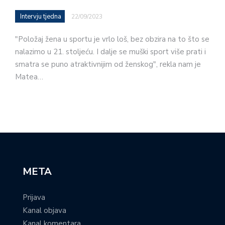
Intervju tjedna
22/09/2023
"Položaj žena u sportu je vrlo loš, bez obzira na to što se
nalazimo u 21. stoljeću. I dalje se muški sport više prati i
smatra se puno atraktivnijim od ženskog", rekla nam je
Matea…
META
Prijava
Kanal objava
Kanal komentara