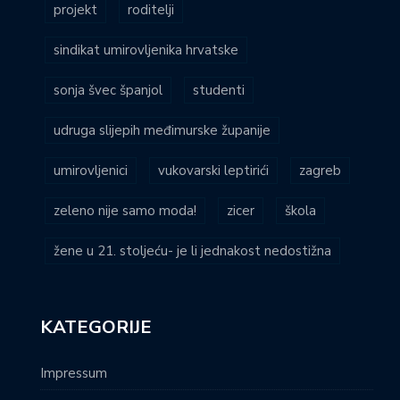
projekt
roditelji
sindikat umirovljenika hrvatske
sonja švec španjol
studenti
udruga slijepih međimurske županije
umirovljenici
vukovarski leptirići
zagreb
zeleno nije samo moda!
zicer
škola
žene u 21. stoljeću- je li jednakost nedostižna
KATEGORIJE
Impressum