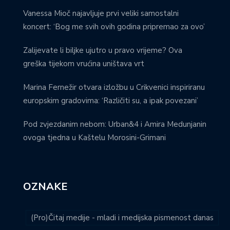
Vanessa Mioč najavljuje prvi veliki samostalni
koncert: ‘Bog me svih ovih godina pripremao za ovo’
Zalijevate li biljke ujutro u pravo vrijeme? Ova
greška tijekom vrućina uništava vrt
Marina Fernežir otvara izložbu u Crikvenici inspiriranu
europskim gradovima: ‘Različiti su, a ipak povezani’
Pod zvjezdanim nebom: Urban&4 i Amira Medunjanin
ovoga tjedna u Kaštelu Morosini-Grimani
OZNAKE
(Pro)Čitaj medije - mladi i medijska pismenost danas