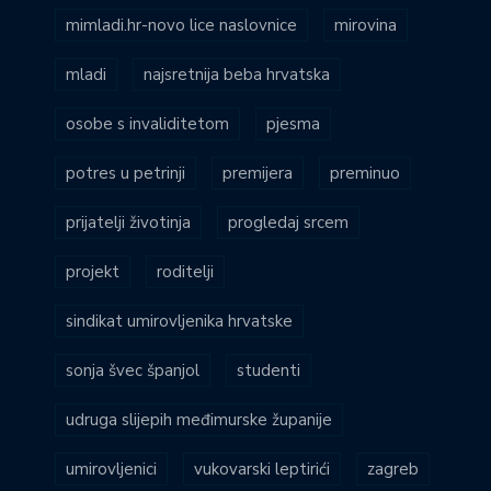
mimladi.hr-novo lice naslovnice
mirovina
mladi
najsretnija beba hrvatska
osobe s invaliditetom
pjesma
potres u petrinji
premijera
preminuo
prijatelji životinja
progledaj srcem
projekt
roditelji
sindikat umirovljenika hrvatske
sonja švec španjol
studenti
udruga slijepih međimurske županije
umirovljenici
vukovarski leptirići
zagreb