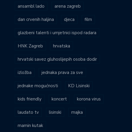
ansambl lado
arena zagreb
dan crvenih haljina
djeca
film
glazbeni talenti i umjetnici ispod radara
HNK Zagreb
hrvatska
hrvatski savez gluhoslijepih osoba dodir
izložba
jednaka prava za sve
jednake mogućnosti
KD Lisinski
kids friendly
koncert
korona virus
laudato tv
lisinski
majka
mamin kutak