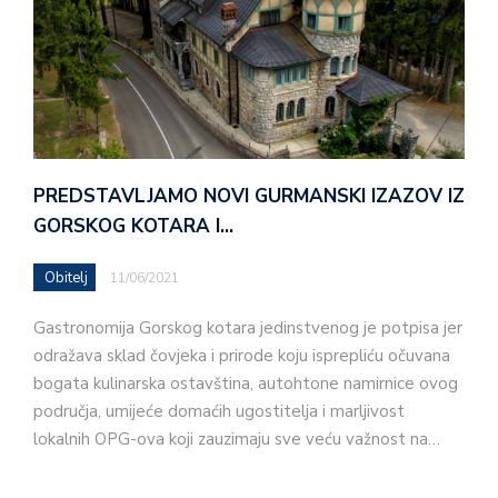
PREDSTAVLJAMO NOVI GURMANSKI IZAZOV IZ
GORSKOG KOTARA I…
Obitelj
11/06/2021
Gastronomija Gorskog kotara jedinstvenog je potpisa jer
odražava sklad čovjeka i prirode koju isprepliću očuvana
bogata kulinarska ostavština, autohtone namirnice ovog
područja, umijeće domaćih ugostitelja i marljivost
lokalnih OPG-ova koji zauzimaju sve veću važnost na…