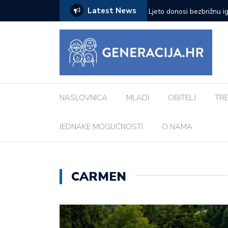
Latest News
zazove: Evo koji su najčešći kod djece
Vanessa Mioč najavljuje 
pripremao za ovo’
NASLOVNICA
MLADI
OBITELJ
TR
JEDNAKE MOGUĆNOSTI
O NAMA
CARMEN