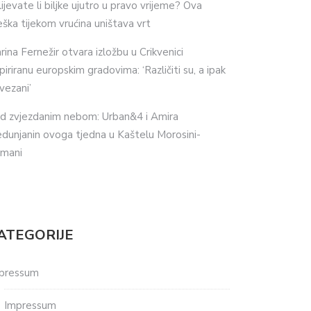
lijevate li biljke ujutro u pravo vrijeme? Ova
eška tijekom vrućina uništava vrt
rina Fernežir otvara izložbu u Crikvenici
spiriranu europskim gradovima: ‘Različiti su, a ipak
vezani’
d zvjezdanim nebom: Urban&4 i Amira
dunjanin ovoga tjedna u Kaštelu Morosini-
imani
ATEGORIJE
pressum
Impressum