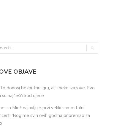
OVE OBJAVE
eto donosi bezbrižnu igru, ali i neke izazove: Evo
ji su najčešći kod djece
nessa Mioč najavljuje prvi veliki samostalni
ncert: ‘Bog me svih ovih godina pripremao za
o’