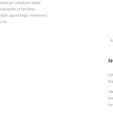
pisa jer odražava sklad
kulinarska ostavština,
ćih ugostitelja i marljivost
t na…
N
Lj
ko
Va
ko
ov