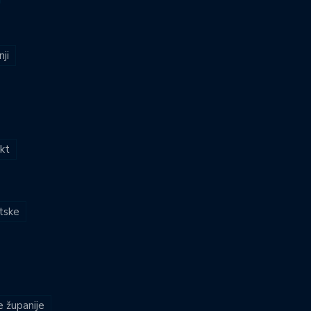
nji
kt
atske
e županije