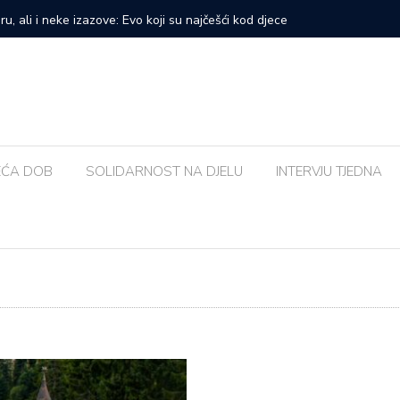
prvi veliki samostalni koncert: ‘Bog me svih ovih godina
Zalijevat
EĆA DOB
SOLIDARNOST NA DJELU
INTERVJU TJEDNA