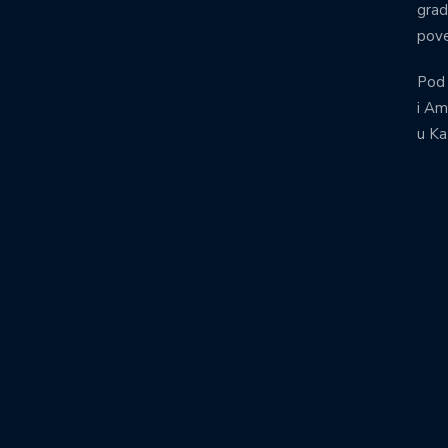
grad
pove
Pod
i Am
u Ka