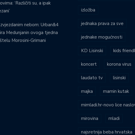
ovima: ‘Različiti su, a ipak
izložba
zani’
jednaka prava za sve
 zvjezdanim nebom: Urban&4
ira Medunjanin ovoga tjedna
jednake mogućnosti
štelu Morosini-Grimani
KD Lisinski
kids friend
koncert
korona virus
laudato tv
lisinski
majka
mamin kutak
mimladi.hr-novo lice naslo
mirovina
mladi
najsretnija beba hrvatska