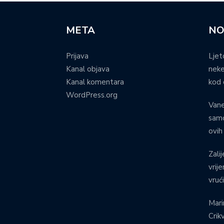
META
NO
Prijava
Ljet
Kanal objava
neke
Kanal komentara
kod 
WordPress.org
Vane
samo
ovih
Zalij
vrij
vruć
Mari
Crik