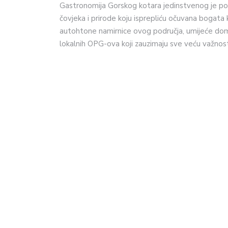
Gastronomija Gorskog kotara jedinstvenog je pot
čovjeka i prirode koju isprepliću očuvana bogata 
autohtone namirnice ovog područja, umijeće doma
lokalnih OPG-ova koji zauzimaju sve veću važnos