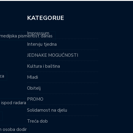
KATEGORIJE
Impressum
i medijska pismenost danas
Intervju tjedna
JEDNAKE MOGUĆNOSTI
Kultura i baština
ca
Mladi
Obitelj
PROMO
i ispod radara
Solidarnost na djelu
Treća dob
ih osoba dodir