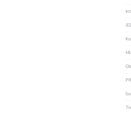
In
J
Ku
Ml
Ob
P
So
Tr