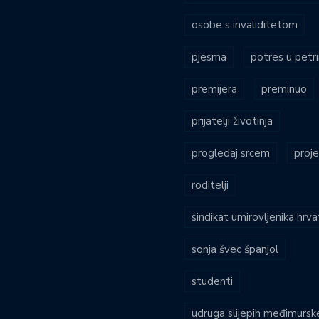
osobe s invaliditetom
pjesma
potres u petri
premijera
preminuo
prijatelji životinja
progledaj srcem
proje
roditelji
sindikat umirovljenika hrv
sonja švec španjol
studenti
udruga slijepih međimursk