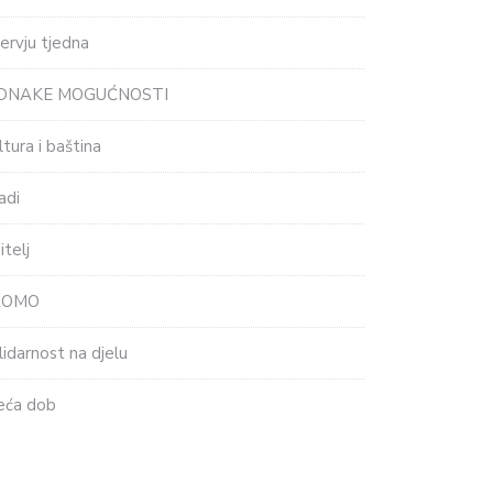
tervju tjedna
EDNAKE MOGUĆNOSTI
ltura i baština
adi
itelj
ROMO
lidarnost na djelu
eća dob