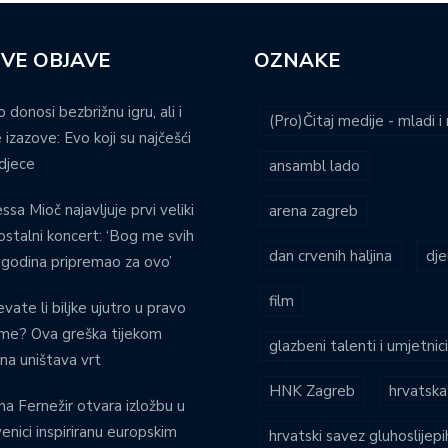
VE OBJAVE
OZNAKE
o donosi bezbrižnu igru, ali i
(Pro)Čitaj medije - mladi 
 izazove: Evo koji su najčešći
djece
ansambl lado
ssa Mioč najavljuje prvi veliki
arena zagreb
stalni koncert: ‘Bog me svih
dan crvenih haljina
dje
 godina pripremao za ovo’
film
evate li biljke ujutro u pravo
eme? Ova greška tijekom
glazbeni talenti i umjetnic
ina uništava vrt
HNK Zagreb
hrvatska
na Fernežir otvara izložbu u
venici inspiriranu europskim
hrvatski savez gluhoslijep