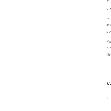
Za
gr
Ma
in
po
Po
Me
Gr
K
Im