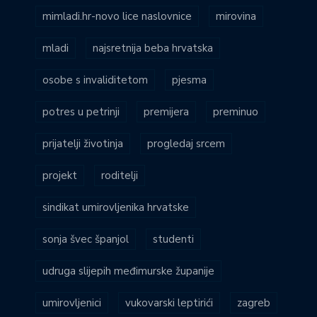
mimladi.hr-novo lice naslovnice
mirovina
mladi
najsretnija beba hrvatska
osobe s invaliditetom
pjesma
potres u petrinji
premijera
preminuo
prijatelji životinja
progledaj srcem
projekt
roditelji
sindikat umirovljenika hrvatske
sonja švec španjol
studenti
udruga slijepih međimurske županije
umirovljenici
vukovarski leptirići
zagreb