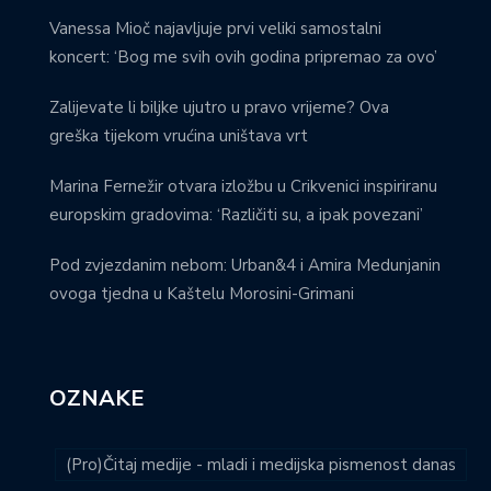
Vanessa Mioč najavljuje prvi veliki samostalni
koncert: ‘Bog me svih ovih godina pripremao za ovo’
Zalijevate li biljke ujutro u pravo vrijeme? Ova
greška tijekom vrućina uništava vrt
Marina Fernežir otvara izložbu u Crikvenici inspiriranu
europskim gradovima: ‘Različiti su, a ipak povezani’
Pod zvjezdanim nebom: Urban&4 i Amira Medunjanin
ovoga tjedna u Kaštelu Morosini-Grimani
OZNAKE
(Pro)Čitaj medije - mladi i medijska pismenost danas