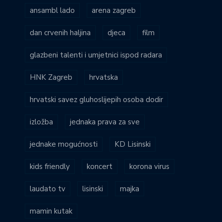
ansambl lado
arena zagreb
dan crvenih haljina
djeca
film
glazbeni talenti i umjetnici ispod radara
HNK Zagreb
hrvatska
hrvatski savez gluhoslijepih osoba dodir
izložba
jednaka prava za sve
jednake mogućnosti
KD Lisinski
kids friendly
koncert
korona virus
laudato tv
lisinski
majka
mamin kutak