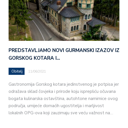
PREDSTAVLJAMO NOVI GURMANSKI IZAZOV IZ
GORSKOG KOTARA I…
Obitelj
11/06/2021
Gastronomija Gorskog kotara jedinstvenog je potpisa jer
odražava sklad čovjeka i prirode koju isprepliću očuvana
bogata kulinarska ostavština, autohtone namirnice ovog
područja, umijeće domaćih ugostitelja i marljivost
lokalnih OPG-ova koji zauzimaju sve veću važnost na…