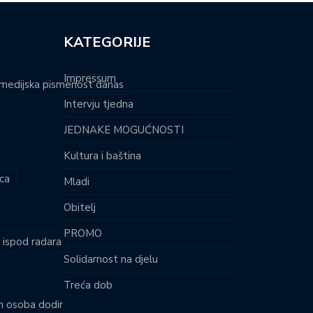
KATEGORIJE
Impressum
i medijska pismenost danas
Intervju tjedna
JEDNAKE MOGUĆNOSTI
Kultura i baština
ca
Mladi
Obitelj
PROMO
i ispod radara
Solidarnost na djelu
Treća dob
ih osoba dodir