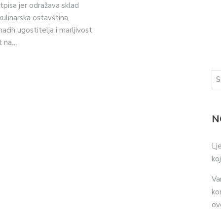
pisa jer odražava sklad
kulinarska ostavština,
ćih ugostitelja i marljivost
t na…
N
Lj
ko
Va
ko
ov