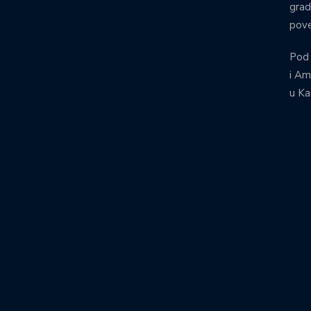
grad
pove
Pod
i Am
u Ka