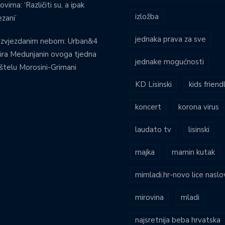
ovima: ‘Različiti su, a ipak
izložba
zani’
jednaka prava za sve
 zvjezdanim nebom: Urban&4
ira Medunjanin ovoga tjedna
jednake mogućnosti
štelu Morosini-Grimani
KD Lisinski
kids friend
koncert
korona virus
laudato tv
lisinski
majka
mamin kutak
mimladi.hr-novo lice naslo
mirovina
mladi
najsretnija beba hrvatska