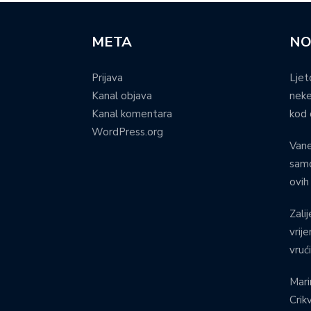
META
NO
Prijava
Ljet
Kanal objava
neke
Kanal komentara
kod 
WordPress.org
Vane
samo
ovih
Zalij
vrij
vruć
Mari
Crik