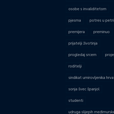
osobe s invaliditetom
pjesma
potres u petri
premijera
preminuo
prijatelji životinja
progledaj srcem
proje
roditelji
sindikat umirovljenika hrv
sonja švec španjol
studenti
udruga slijepih međimursk