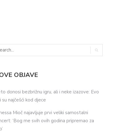
OVE OBJAVE
eto donosi bezbrižnu igru, ali i neke izazove: Evo
ji su najčešći kod djece
nessa Mioč najavljuje prvi veliki samostalni
ncert: ‘Bog me svih ovih godina pripremao za
o’