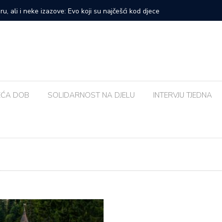
prvi veliki samostalni koncert: ‘Bog me svih ovih godina
Zalijevat
EĆA DOB
SOLIDARNOST NA DJELU
INTERVJU TJEDNA