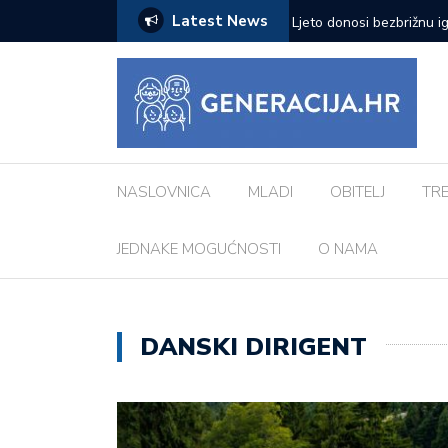
Latest News
zazove: Evo koji su najčešći kod djece
Vanessa Mioč najavljuje 
pripremao za ovo’
NASLOVNICA
MLADI
OBITELJ
TR
JEDNAKE MOGUĆNOSTI
O NAMA
DANSKI DIRIGENT