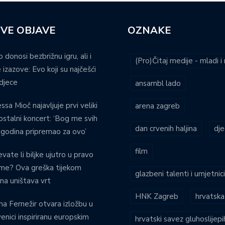
VE OBJAVE
OZNAKE
o donosi bezbrižnu igru, ali i
(Pro)Čitaj medije - mladi 
 izazove: Evo koji su najčešći
djece
ansambl lado
ssa Mioč najavljuje prvi veliki
arena zagreb
stalni koncert: ‘Bog me svih
dan crvenih haljina
dje
 godina pripremao za ovo’
film
evate li biljke ujutro u pravo
eme? Ova greška tijekom
glazbeni talenti i umjetnic
ina uništava vrt
HNK Zagreb
hrvatska
na Fernežir otvara izložbu u
venici inspiriranu europskim
hrvatski savez gluhoslijep