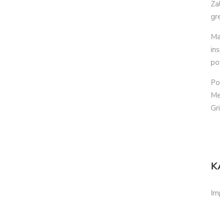
Za
gr
Ma
in
po
Po
Me
Gr
K
Im