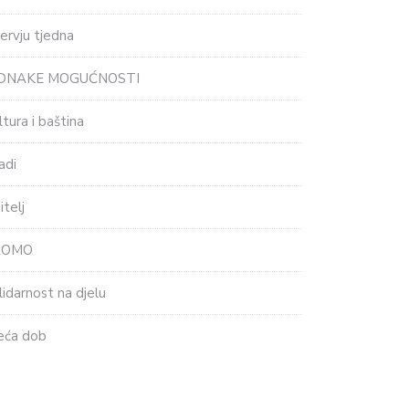
tervju tjedna
EDNAKE MOGUĆNOSTI
ltura i baština
adi
itelj
ROMO
lidarnost na djelu
eća dob