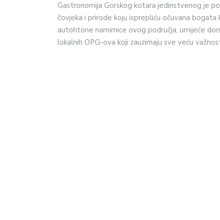
Gastronomija Gorskog kotara jedinstvenog je pot
čovjeka i prirode koju isprepliću očuvana bogata 
autohtone namirnice ovog područja, umijeće doma
lokalnih OPG-ova koji zauzimaju sve veću važnos