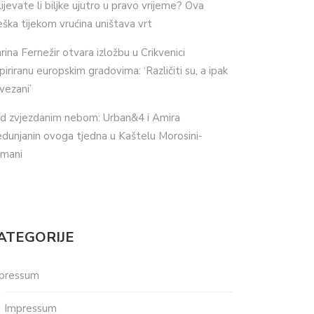
lijevate li biljke ujutro u pravo vrijeme? Ova
eška tijekom vrućina uništava vrt
rina Fernežir otvara izložbu u Crikvenici
spiriranu europskim gradovima: ‘Različiti su, a ipak
vezani’
d zvjezdanim nebom: Urban&4 i Amira
dunjanin ovoga tjedna u Kaštelu Morosini-
imani
ATEGORIJE
pressum
Impressum