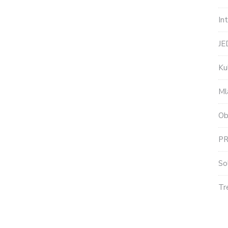
In
J
Ku
Ml
Ob
P
So
Tr