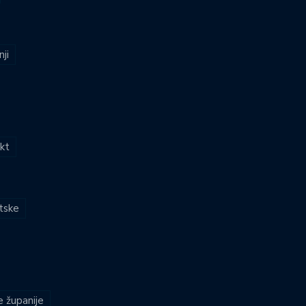
nji
kt
atske
e županije