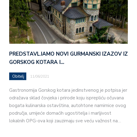
PREDSTAVLJAMO NOVI GURMANSKI IZAZOV IZ
GORSKOG KOTARA I…
Obitelj
11/06/2021
Gastronomija Gorskog kotara jedinstvenog je potpisa jer
odražava sklad čovjeka i prirode koju isprepliću očuvana
bogata kulinarska ostavština, autohtone namirnice ovog
područja, umijeće domaćih ugostitelja i marljivost
lokalnih OPG-ova koji zauzimaju sve veću važnost na…