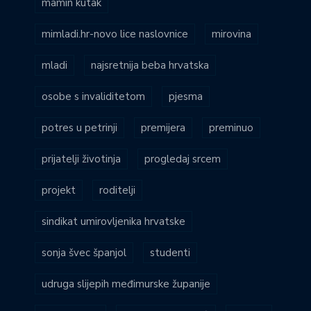
mamin kutak
mimladi.hr-novo lice naslovnice
mirovina
mladi
najsretnija beba hrvatska
osobe s invaliditetom
pjesma
potres u petrinji
premijera
preminuo
prijatelji životinja
progledaj srcem
projekt
roditelji
sindikat umirovljenika hrvatske
sonja švec španjol
studenti
udruga slijepih međimurske županije