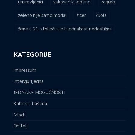
umirovljenici
vukovarski leptirići
zagreb
zeleno nije samo moda!
zicer
škola
žene u 21. stoljeću- je li jednakost nedostižna
KATEGORIJE
Impressum
Intervju tjedna
JEDNAKE MOGUĆNOSTI
Kultura i baština
Mladi
Obitelj