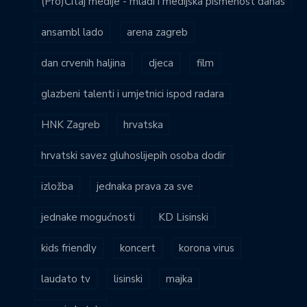
(Pro)Čitaj medije - mladi i medijska pismenost danas
ansambl lado
arena zagreb
dan crvenih haljina
djeca
film
glazbeni talenti i umjetnici ispod radara
HNK Zagreb
hrvatska
hrvatski savez gluhoslijepih osoba dodir
izložba
jednaka prava za sve
jednake mogućnosti
KD Lisinski
kids friendly
koncert
korona virus
laudato tv
lisinski
majka