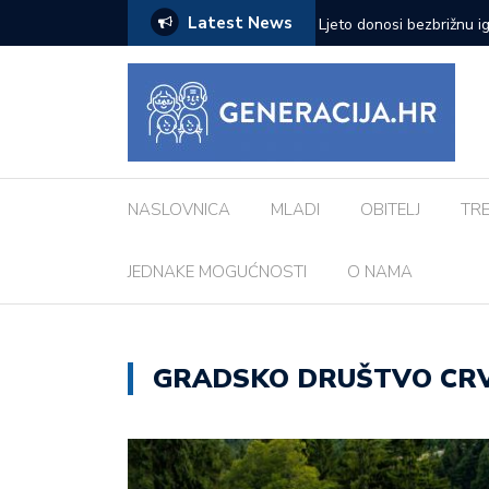
Latest News
zazove: Evo koji su najčešći kod djece
Vanessa Mioč najavljuje 
pripremao za ovo’
NASLOVNICA
MLADI
OBITELJ
TR
JEDNAKE MOGUĆNOSTI
O NAMA
GRADSKO DRUŠTVO CRV