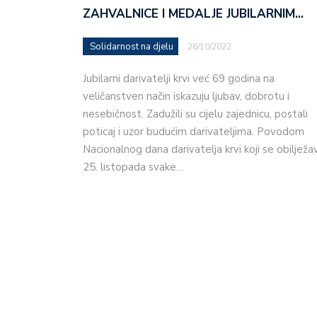
ZAHVALNICE I MEDALJE JUBILARNIM…
Solidarnost na djelu
26/10/2022
Jubilarni darivatelji krvi već 69 godina na
veličanstven način iskazuju ljubav, dobrotu i
nesebičnost. Zadužili su cijelu zajednicu, postali
poticaj i uzor budućim darivateljima. Povodom
Nacionalnog dana darivatelja krvi koji se obilježa
25. listopada svake…