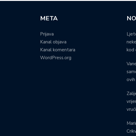
META
NO
Prijava
Ljet
Kanal objava
neke
Kanal komentara
kod 
WordPress.org
Vane
samo
ovih
Zalij
vrij
vruć
Mari
Crik