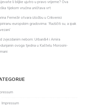
lijevate li biljke ujutro u pravo vrijeme? Ova
eška tijekom vrućina uništava vrt
rina Fernežir otvara izložbu u Crikvenici
spiriranu europskim gradovima: ‘Različiti su, a ipak
vezani’
d zvjezdanim nebom: Urban&4 i Amira
dunjanin ovoga tjedna u Kaštelu Morosini-
imani
ATEGORIJE
pressum
Impressum