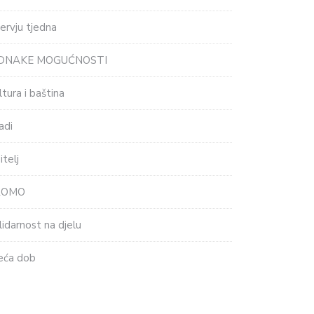
tervju tjedna
EDNAKE MOGUĆNOSTI
ltura i baština
adi
itelj
ROMO
lidarnost na djelu
eća dob