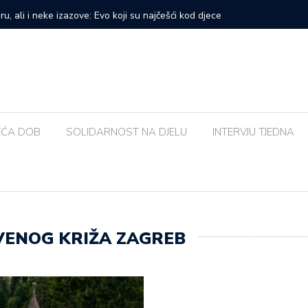
prvi veliki samostalni koncert: ‘Bog me svih ovih godina
Zalijevat
EĆA DOB
SOLIDARNOST NA DJELU
INTERVJU TJEDNA
ENOG KRIŽA ZAGREB