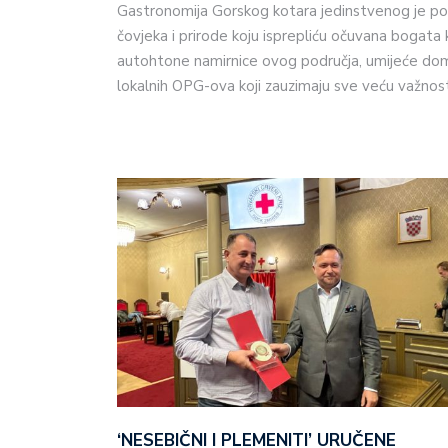
Gastronomija Gorskog kotara jedinstvenog je pot
čovjeka i prirode koju isprepliću očuvana bogata 
autohtone namirnice ovog područja, umijeće doma
lokalnih OPG-ova koji zauzimaju sve veću važnos
‘NESEBIČNI I PLEMENITI’ URUČENE