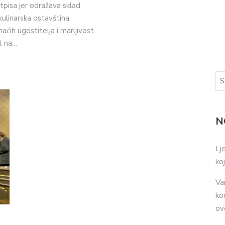
pisa jer odražava sklad
kulinarska ostavština,
ćih ugostitelja i marljivost
t na…
N
Lj
ko
Va
ko
ov