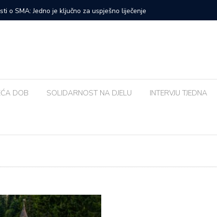
sud povijesti: ‘Na čijoj strani’ osvojila publiku na Brijunima
Poznati s
pojasa’
EĆA DOB
SOLIDARNOST NA DJELU
INTERVJU TJEDNA