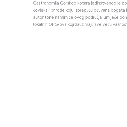
Gastronomija Gorskog kotara jedinstvenog je pot
čovjeka i prirode koju isprepliću očuvana bogata 
autohtone namirnice ovog područja, umijeće doma
lokalnih OPG-ova koji zauzimaju sve veću važnos