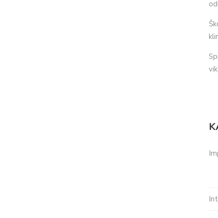
od
Šk
kl
Sp
vi
K
Im
In