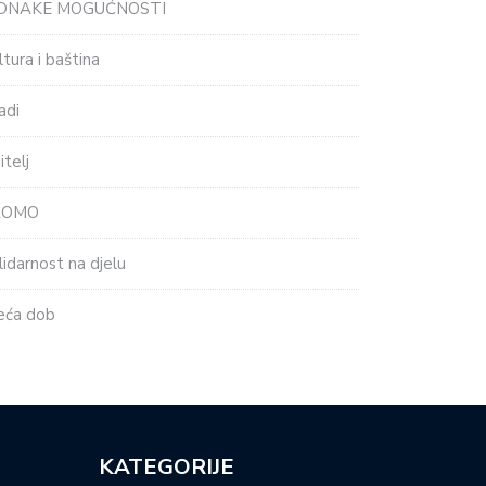
EDNAKE MOGUĆNOSTI
ltura i baština
adi
itelj
ROMO
lidarnost na djelu
eća dob
KATEGORIJE