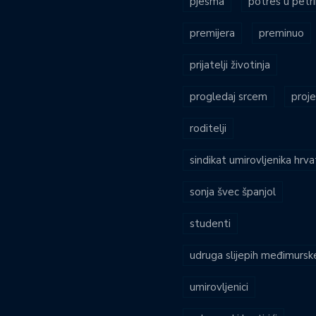
pjesma
potres u petri
premijera
preminuo
prijatelji životinja
progledaj srcem
proje
roditelji
sindikat umirovljenika hrv
sonja švec španjol
studenti
udruga slijepih međimursk
umirovljenici