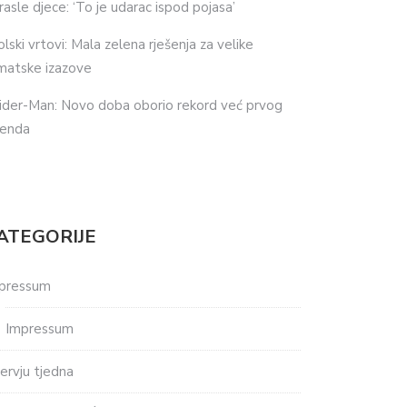
rasle djece: ‘To je udarac ispod pojasa’
olski vrtovi: Mala zelena rješenja za velike
imatske izazove
ider-Man: Novo doba oborio rekord već prvog
kenda
ATEGORIJE
pressum
Impressum
tervju tjedna