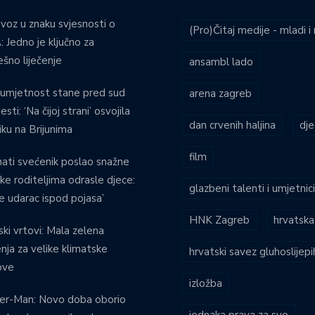
voz u znaku svjesnosti o
(Pro)Čitaj medije - mladi 
 Jedno je ključno za
ešno liječenje
ansambl lado
umjetnost stane pred sud
arena zagreb
esti: ‘Na čijoj strani’ osvojila
dan crvenih haljina
dje
iku na Brijunima
film
ati svećenik poslao snažne
ke roditeljima odrasle djece:
glazbeni talenti i umjetnic
je udarac ispod pojasa’
HNK Zagreb
hrvatska
ski vrtovi: Mala zelena
enja za velike klimatske
hrvatski savez gluhoslijep
ove
izložba
er-Man: Novo doba oborio
jednaka prava za sve