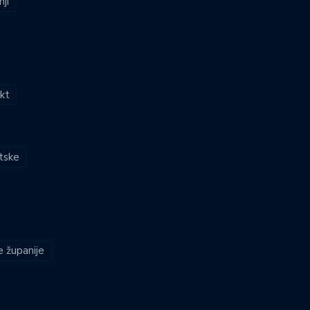
nji
kt
atske
e županije