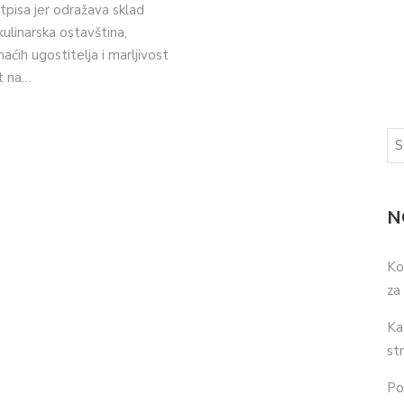
pisa jer odražava sklad
kulinarska ostavština,
ćih ugostitelja i marljivost
t na…
N
Ko
za
Ka
str
Po