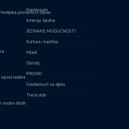
Impressum
i medijska pismenost danas
Intervju tjedna
JEDNAKE MOGUĆNOSTI
Kultura i baština
ca
Mladi
Obitelj
PROMO
i ispod radara
Solidarnost na djelu
Treća dob
ih osoba dodir