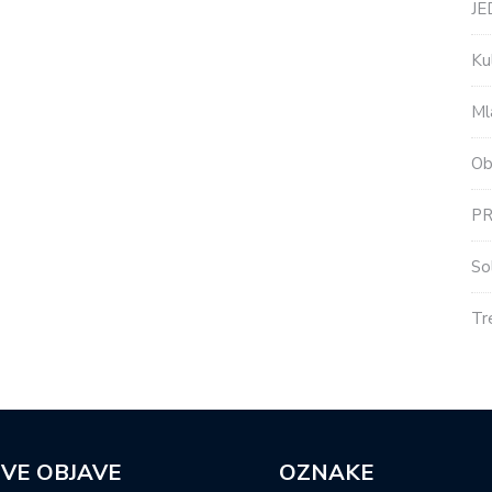
J
Ku
Ml
Ob
P
So
Tr
VE OBJAVE
OZNAKE