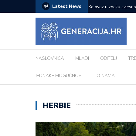
Latest News
 je ključno za uspješno liječenje
Kad umjetnost stane pred 
NASLOVNICA
MLADI
OBITELJ
TR
JEDNAKE MOGUĆNOSTI
O NAMA
HERBIE