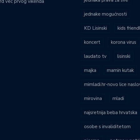
rd već prvog vikenda
jednake mogućnosti
KD Lisinski
kids friend
koncert
korona virus
laudato tv
lisinski
majka
mamin kutak
mimladi.hr-novo lice naslo
mirovina
mladi
najsretnija beba hrvatska
osobe s invaliditetom