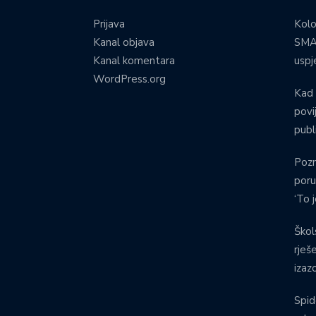
Prijava
Kolo
Kanal objava
SMA:
Kanal komentara
uspj
WordPress.org
Kad 
povij
publ
Pozn
poru
‘To 
Škol
rješ
izaz
Spid