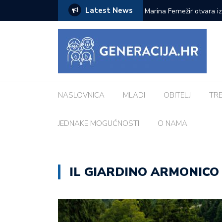
Latest News
ci inspiriranu europskim gradovima: ‘Različiti
Pod zvjezdanim nebom: 
Morosini-Grimani
NASLOVNICA
MLADI
OBITELJ
TR
JEDNAKE MOGUĆNOSTI
O NAMA
IL GIARDINO ARMONICO