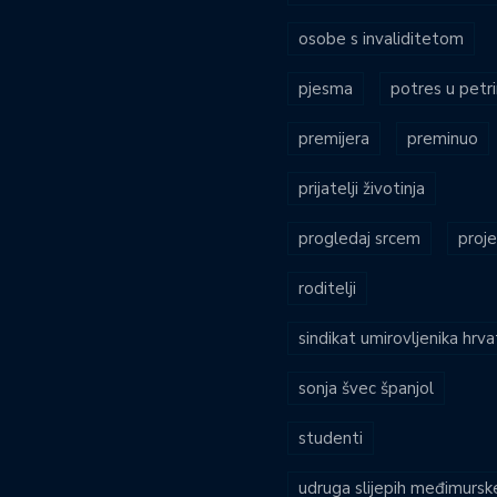
osobe s invaliditetom
pjesma
potres u petri
premijera
preminuo
prijatelji životinja
progledaj srcem
proje
roditelji
sindikat umirovljenika hrv
sonja švec španjol
studenti
udruga slijepih međimursk