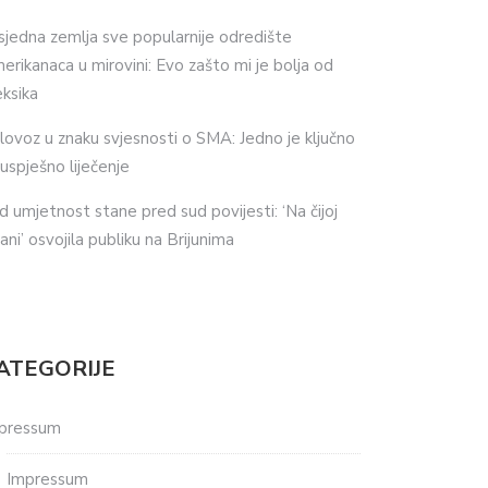
sjedna zemlja sve popularnije odredište
erikanaca u mirovini: Evo zašto mi je bolja od
ksika
lovoz u znaku svjesnosti o SMA: Jedno je ključno
 uspješno liječenje
d umjetnost stane pred sud povijesti: ‘Na čijoj
ani’ osvojila publiku na Brijunima
ATEGORIJE
pressum
Impressum