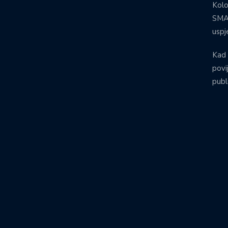
Kolo
SMA:
uspj
Kad 
povij
publ