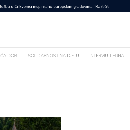
Urban&4 i Amira Medunjanin ovoga tjedna u Kaštelu
Susjedna 
bolja od
EĆA DOB
SOLIDARNOST NA DJELU
INTERVJU TJEDNA