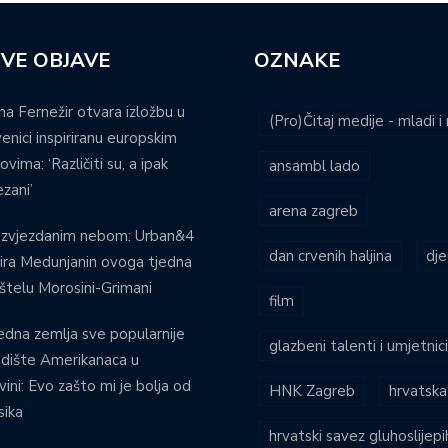
VE OBJAVE
OZNAKE
na Fernežir otvara izložbu u
(Pro)Čitaj medije - mladi 
venici inspiriranu europskim
ovima: ‘Različiti su, a ipak
ansambl lado
zani’
arena zagreb
 zvjezdanim nebom: Urban&4
dan crvenih haljina
dje
ira Medunjanin ovoga tjedna
štelu Morosini-Grimani
film
edna zemlja sve popularnije
glazbeni talenti i umjetnic
dište Amerikanaca u
vini: Evo zašto mi je bolja od
HNK Zagreb
hrvatska
ika
hrvatski savez gluhoslijep