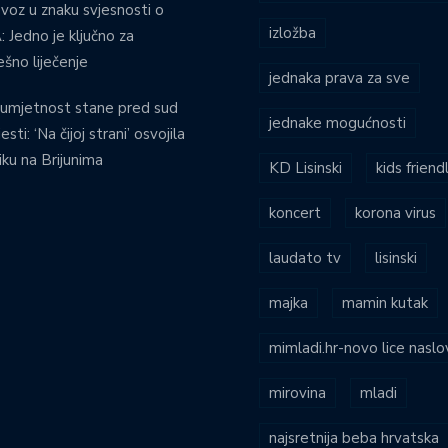
voz u znaku svjesnosti o
izložba
 Jedno je ključno za
ešno liječenje
jednaka prava za sve
umjetnost stane pred sud
jednake mogućnosti
esti: ‘Na čijoj strani’ osvojila
iku na Brijunima
KD Lisinski
kids friend
koncert
korona virus
laudato tv
lisinski
majka
mamin kutak
mimladi.hr-novo lice naslo
mirovina
mladi
najsretnija beba hrvatska