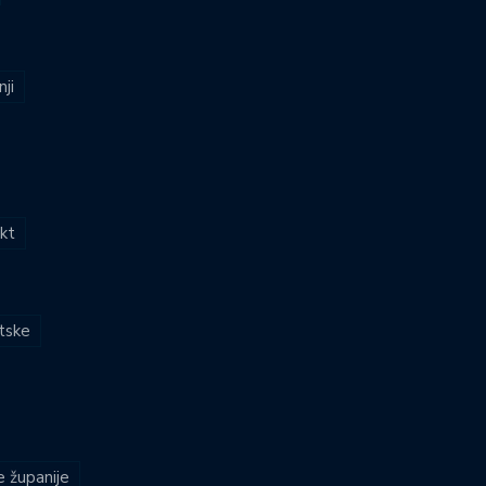
nji
kt
atske
e županije