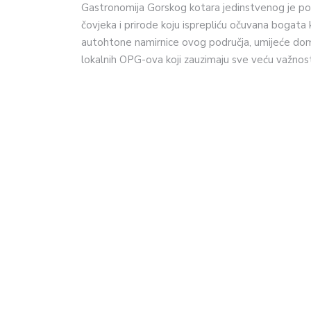
Gastronomija Gorskog kotara jedinstvenog je pot
čovjeka i prirode koju isprepliću očuvana bogata 
autohtone namirnice ovog područja, umijeće doma
lokalnih OPG-ova koji zauzimaju sve veću važnos