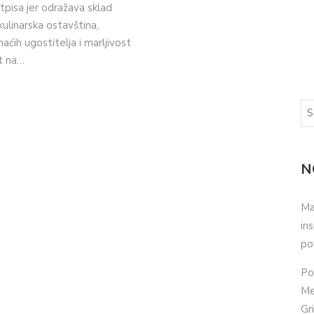
pisa jer odražava sklad
kulinarska ostavština,
ćih ugostitelja i marljivost
t na…
N
Ma
in
po
Po
Me
Gr