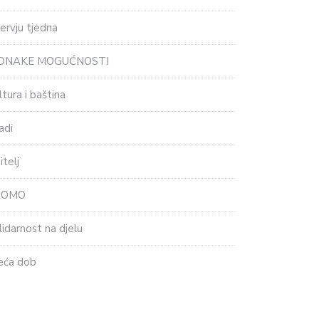
tervju tjedna
EDNAKE MOGUĆNOSTI
ltura i baština
adi
itelj
ROMO
lidarnost na djelu
eća dob