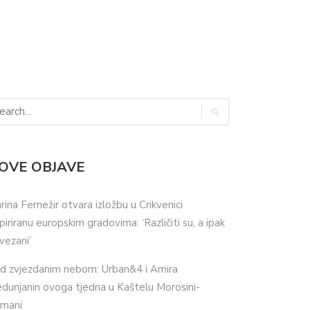
OVE OBJAVE
rina Fernežir otvara izložbu u Crikvenici
spiriranu europskim gradovima: ‘Različiti su, a ipak
vezani’
d zvjezdanim nebom: Urban&4 i Amira
dunjanin ovoga tjedna u Kaštelu Morosini-
imani