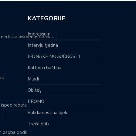
KATEGORIJE
Impressum
i medijska pismenost danas
Intervju tjedna
JEDNAKE MOGUĆNOSTI
Kultura i baština
ca
Mladi
Obitelj
PROMO
i ispod radara
Solidarnost na djelu
Treća dob
ih osoba dodir