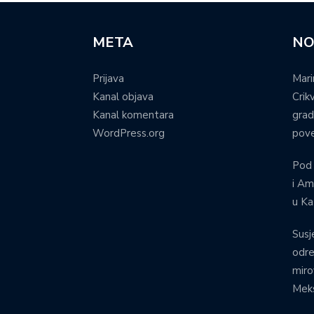
META
NO
Prijava
Mari
Kanal objava
Crik
Kanal komentara
grad
WordPress.org
pove
Pod
i Am
u Ka
Susj
odre
miro
Meks