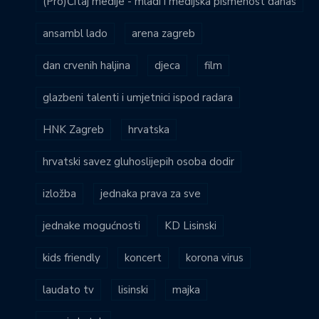
(Pro)Čitaj medije - mladi i medijska pismenost danas
ansambl lado
arena zagreb
dan crvenih haljina
djeca
film
glazbeni talenti i umjetnici ispod radara
HNK Zagreb
hrvatska
hrvatski savez gluhoslijepih osoba dodir
izložba
jednaka prava za sve
jednake mogućnosti
KD Lisinski
kids friendly
koncert
korona virus
laudato tv
lisinski
majka