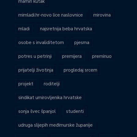
mamin kutak
mimladi.hr-novo lice naslovnice
mirovina
mladi
najsretnija beba hrvatska
osobe s invaliditetom
pjesma
potres u petrinji
premijera
preminuo
prijatelji životinja
progledaj srcem
projekt
roditelji
sindikat umirovljenika hrvatske
sonja švec španjol
studenti
udruga slijepih međimurske županije