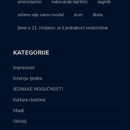
umirovljenici
vukovarski leptirići
zagreb
zeleno nije samo moda!
zicer
škola
žene u 21. stoljeću- je li jednakost nedostižna
KATEGORIJE
Impressum
Intervju tjedna
JEDNAKE MOGUĆNOSTI
Kultura i baština
Mladi
Obitelj