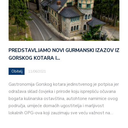
PREDSTAVLJAMO NOVI GURMANSKI IZAZOV IZ
GORSKOG KOTARA I…
Obitelj
11/06/2021
Gastronomija Gorskog kotara jedinstvenog je potpisa jer
odražava sklad čovjeka i prirode koju isprepliću očuvana
bogata kulinarska ostavština, autohtone namirnice ovog
područja, umijeće domaćih ugostitelja i marljivost
lokalnih OPG-ova koji zauzimaju sve veću važnost na…