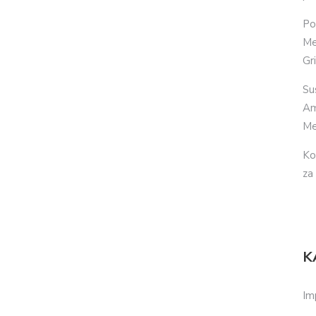
Po
Me
Gr
Su
Am
Me
Ko
za
K
Im