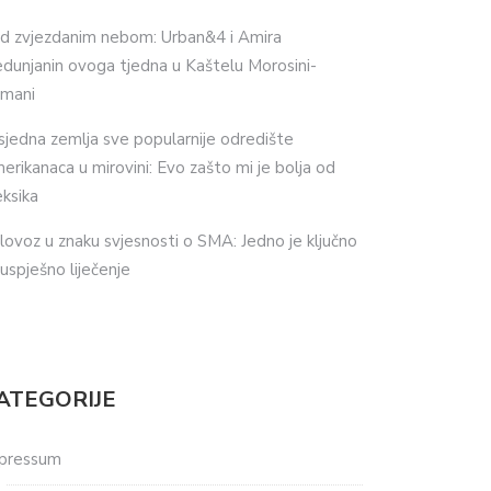
d zvjezdanim nebom: Urban&4 i Amira
dunjanin ovoga tjedna u Kaštelu Morosini-
imani
sjedna zemlja sve popularnije odredište
erikanaca u mirovini: Evo zašto mi je bolja od
ksika
lovoz u znaku svjesnosti o SMA: Jedno je ključno
 uspješno liječenje
ATEGORIJE
pressum