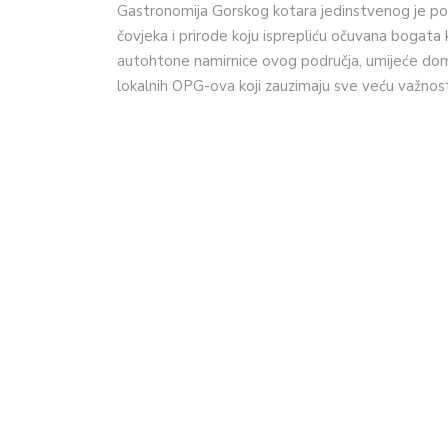
Gastronomija Gorskog kotara jedinstvenog je pot
čovjeka i prirode koju isprepliću očuvana bogata 
autohtone namirnice ovog područja, umijeće doma
lokalnih OPG-ova koji zauzimaju sve veću važnos