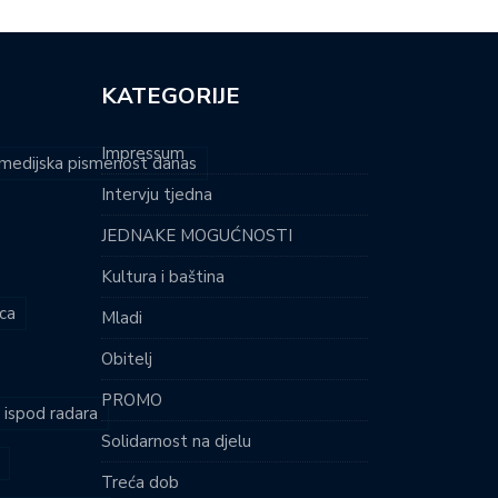
KATEGORIJE
Impressum
i medijska pismenost danas
Intervju tjedna
JEDNAKE MOGUĆNOSTI
Kultura i baština
ca
Mladi
Obitelj
PROMO
i ispod radara
Solidarnost na djelu
Treća dob