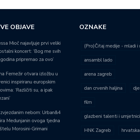
VE OBJAVE
OZNAKE
ssa Mioč najavljuje prvi veliki
(Pro)Čitaj medije - mladi 
stalni koncert: ‘Bog me svih
 godina pripremao za ovo’
ansambl lado
na Fernežir otvara izložbu u
arena zagreb
venici inspiriranu europskim
dan crvenih haljina
dje
ovima: ‘Različiti su, a ipak
zani’
film
 zvjezdanim nebom: Urban&4
glazbeni talenti i umjetnic
ira Medunjanin ovoga tjedna
štelu Morosini-Grimani
HNK Zagreb
hrvatska