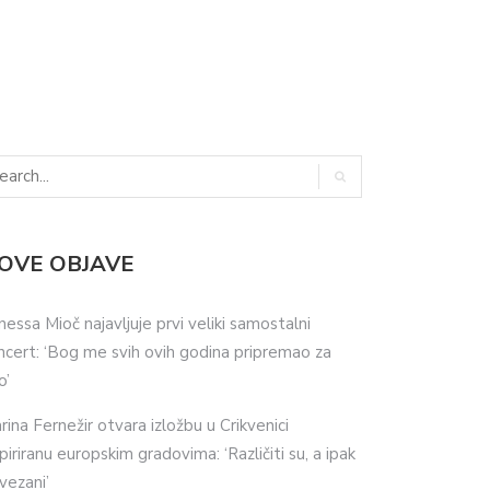
OVE OBJAVE
nessa Mioč najavljuje prvi veliki samostalni
ncert: ‘Bog me svih ovih godina pripremao za
o’
rina Fernežir otvara izložbu u Crikvenici
spiriranu europskim gradovima: ‘Različiti su, a ipak
vezani’