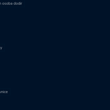
ih osoba dodir
ly
vnice