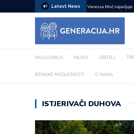
Latest News
stalni koncert: ‘Bog me svih ovih godina
Marina Fernežir otvara iz
su, a ipak povezani’
NASLOVNICA
MLADI
OBITELJ
TR
JEDNAKE MOGUĆNOSTI
O NAMA
ISTJERIVAČI DUHOVA