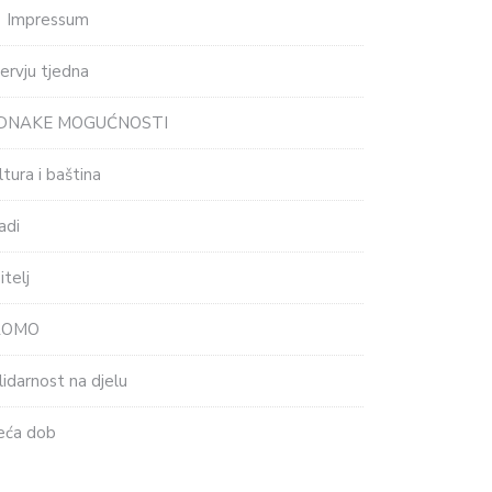
Impressum
tervju tjedna
EDNAKE MOGUĆNOSTI
ltura i baština
adi
itelj
ROMO
lidarnost na djelu
eća dob