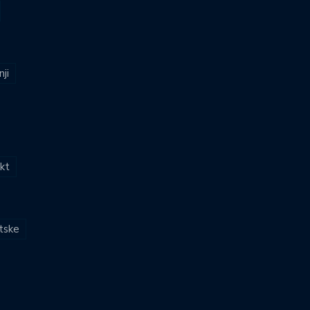
nji
kt
atske