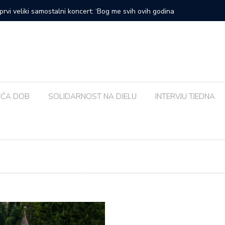
ložbu u Crikvenici inspiriranu europskim gradovima: ‘Različiti
Pod zvje
Morosini
EĆA DOB
SOLIDARNOST NA DJELU
INTERVJU TJEDNA