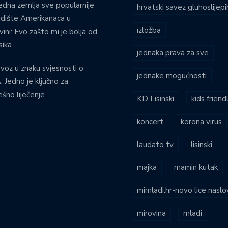
edna zemlja sve popularnije
hrvatski savez gluhoslijep
dište Amerikanaca u
izložba
vini: Evo zašto mi je bolja od
ika
jednaka prava za sve
voz u znaku svjesnosti o
jednake mogućnosti
 Jedno je ključno za
ešno liječenje
KD Lisinski
kids friend
koncert
korona virus
laudato tv
lisinski
majka
mamin kutak
mimladi.hr-novo lice naslo
mirovina
mladi