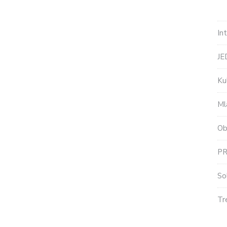
In
J
Ku
Ml
Ob
P
So
Tr