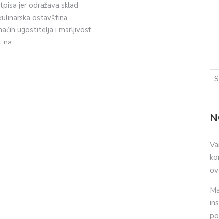
pisa jer odražava sklad
kulinarska ostavština,
ćih ugostitelja i marljivost
t na…
N
Va
ko
ov
Ma
in
po