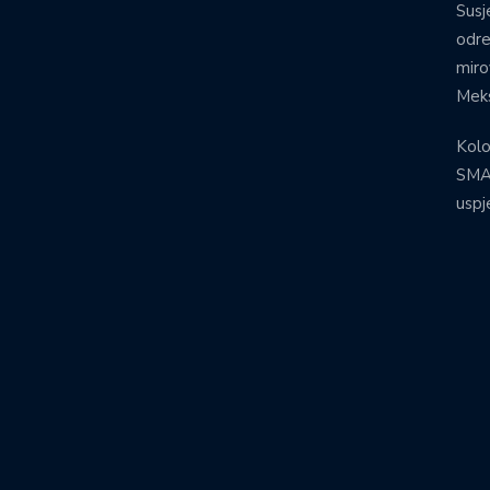
Susj
odre
miro
Meks
Kolo
SMA:
uspj