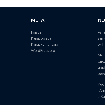
META
NO
Prijava
Vane
Kanal objava
samo
Kanal komentara
ovih
WordPress.org
Mari
Crik
grad
pove
Pod
i Am
u Ka