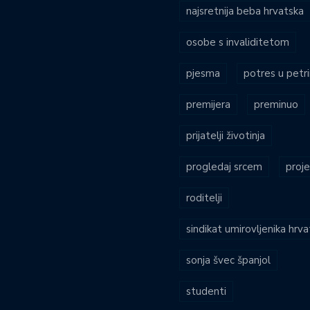
najsretnija beba hrvatska
osobe s invaliditetom
pjesma
potres u petri
premijera
preminuo
prijatelji životinja
progledaj srcem
proje
roditelji
sindikat umirovljenika hrv
sonja švec španjol
studenti