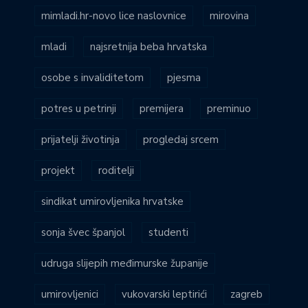
mimladi.hr-novo lice naslovnice
mirovina
mladi
najsretnija beba hrvatska
osobe s invaliditetom
pjesma
potres u petrinji
premijera
preminuo
prijatelji životinja
progledaj srcem
projekt
roditelji
sindikat umirovljenika hrvatske
sonja švec španjol
studenti
udruga slijepih međimurske županije
umirovljenici
vukovarski leptirići
zagreb