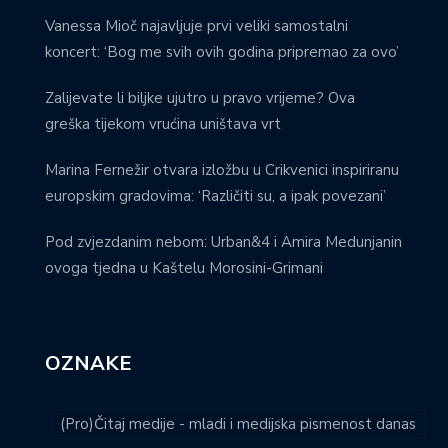
Vanessa Mioč najavljuje prvi veliki samostalni
koncert: ‘Bog me svih ovih godina pripremao za ovo’
Zalijevate li biljke ujutro u pravo vrijeme? Ova
greška tijekom vrućina uništava vrt
Marina Fernežir otvara izložbu u Crikvenici inspiriranu
europskim gradovima: ‘Različiti su, a ipak povezani’
Pod zvjezdanim nebom: Urban&4 i Amira Medunjanin
ovoga tjedna u Kaštelu Morosini-Grimani
OZNAKE
(Pro)Čitaj medije - mladi i medijska pismenost danas