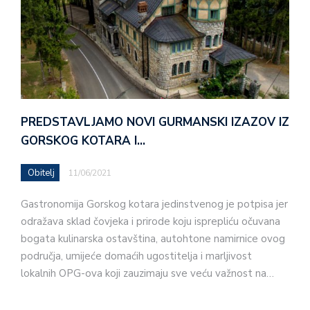
PREDSTAVLJAMO NOVI GURMANSKI IZAZOV IZ
GORSKOG KOTARA I…
Obitelj
11/06/2021
Gastronomija Gorskog kotara jedinstvenog je potpisa jer
odražava sklad čovjeka i prirode koju isprepliću očuvana
bogata kulinarska ostavština, autohtone namirnice ovog
područja, umijeće domaćih ugostitelja i marljivost
lokalnih OPG-ova koji zauzimaju sve veću važnost na…