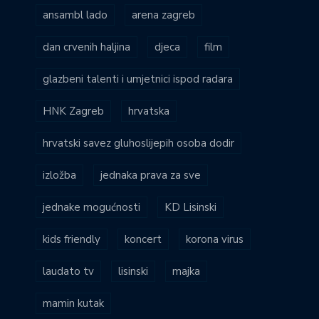
ansambl lado
arena zagreb
dan crvenih haljina
djeca
film
glazbeni talenti i umjetnici ispod radara
HNK Zagreb
hrvatska
hrvatski savez gluhoslijepih osoba dodir
izložba
jednaka prava za sve
jednake mogućnosti
KD Lisinski
kids friendly
koncert
korona virus
laudato tv
lisinski
majka
mamin kutak