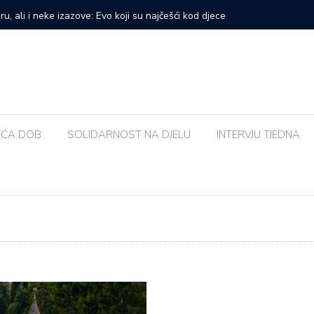
prvi veliki samostalni koncert: ‘Bog me svih ovih godina
Zalijevat
EĆA DOB
SOLIDARNOST NA DJELU
INTERVJU TJEDNA