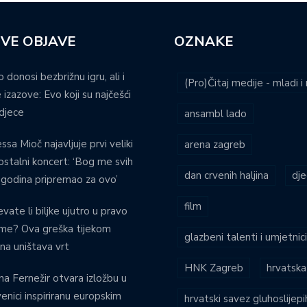
VE OBJAVE
OZNAKE
o donosi bezbrižnu igru, ali i
(Pro)Čitaj medije - mladi 
 izazove: Evo koji su najčešći
djece
ansambl lado
ssa Mioč najavljuje prvi veliki
arena zagreb
stalni koncert: ‘Bog me svih
dan crvenih haljina
dje
 godina pripremao za ovo’
film
evate li biljke ujutro u pravo
eme? Ova greška tijekom
glazbeni talenti i umjetnic
ina uništava vrt
HNK Zagreb
hrvatska
na Fernežir otvara izložbu u
venici inspiriranu europskim
hrvatski savez gluhoslijep