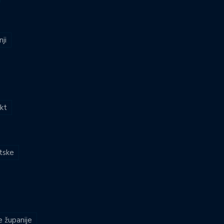
nji
kt
atske
e županije