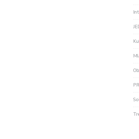
In
J
Ku
Ml
Ob
P
So
Tr