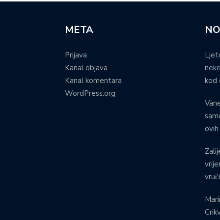
META
NO
Prijava
Ljet
Kanal objava
neke
Kanal komentara
kod 
WordPress.org
Vane
samo
ovih
Zalij
vrij
vruć
Mari
Crik