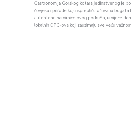
Gastronomija Gorskog kotara jedinstvenog je pot
čovjeka i prirode koju isprepliću očuvana bogata 
autohtone namirnice ovog područja, umijeće doma
lokalnih OPG-ova koji zauzimaju sve veću važnos