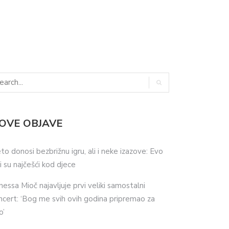
OVE OBJAVE
eto donosi bezbrižnu igru, ali i neke izazove: Evo
ji su najčešći kod djece
nessa Mioč najavljuje prvi veliki samostalni
ncert: ‘Bog me svih ovih godina pripremao za
o’