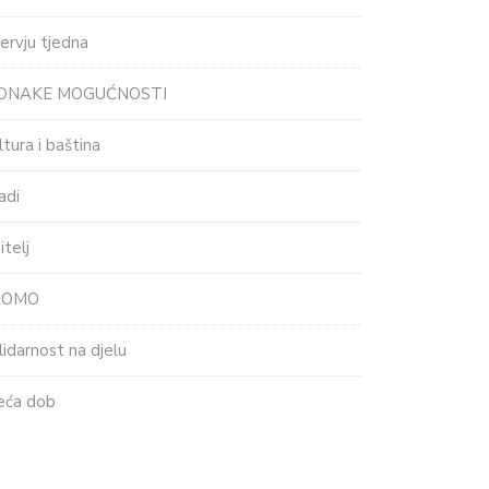
tervju tjedna
EDNAKE MOGUĆNOSTI
ltura i baština
adi
itelj
ROMO
lidarnost na djelu
eća dob