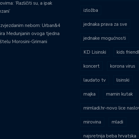
ovima: ‘Različiti su, a ipak
izložba
zani’
jednaka prava za sve
 zvjezdanim nebom: Urban&4
ira Medunjanin ovoga tjedna
jednake mogućnosti
štelu Morosini-Grimani
KD Lisinski
kids friend
koncert
korona virus
laudato tv
lisinski
majka
mamin kutak
mimladi.hr-novo lice naslo
mirovina
mladi
najsretnija beba hrvatska