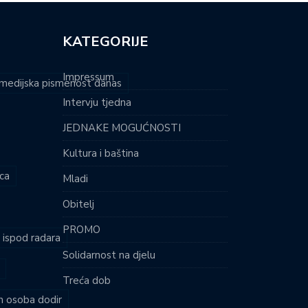
KATEGORIJE
Impressum
i medijska pismenost danas
Intervju tjedna
JEDNAKE MOGUĆNOSTI
Kultura i baština
ca
Mladi
Obitelj
PROMO
i ispod radara
Solidarnost na djelu
Treća dob
ih osoba dodir