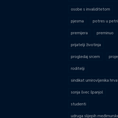
osobe s invaliditetom
pjesma
potres u petri
premijera
preminuo
prijatelji životinja
progledaj srcem
proje
roditelji
sindikat umirovljenika hrv
sonja švec španjol
studenti
udruga slijepih međimursk