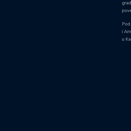
grad
pove
Pod
i Am
u Ka