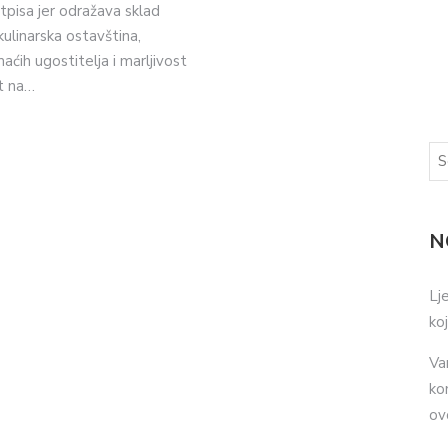
pisa jer odražava sklad
kulinarska ostavština,
ćih ugostitelja i marljivost
t na…
N
Lj
ko
Va
ko
ov