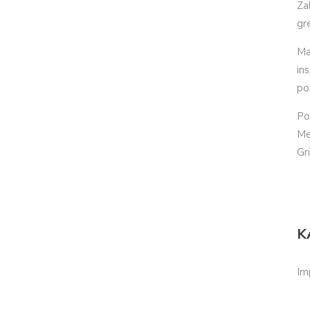
Za
gr
Ma
in
po
Po
Me
Gr
K
Im