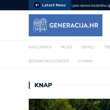
Latest News
zazove: Evo koji su najčešći kod djece
Vanessa Mioč najavljuje 
pripremao za ovo’
NASLOVNICA
MLADI
OBITELJ
TR
JEDNAKE MOGUĆNOSTI
O NAMA
KNAP