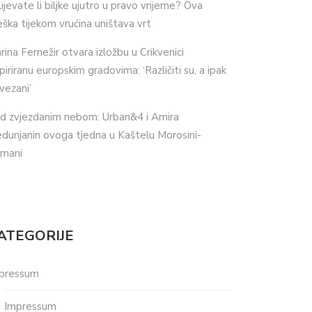
lijevate li biljke ujutro u pravo vrijeme? Ova
eška tijekom vrućina uništava vrt
rina Fernežir otvara izložbu u Crikvenici
spiriranu europskim gradovima: ‘Različiti su, a ipak
vezani’
d zvjezdanim nebom: Urban&4 i Amira
dunjanin ovoga tjedna u Kaštelu Morosini-
imani
ATEGORIJE
pressum
Impressum