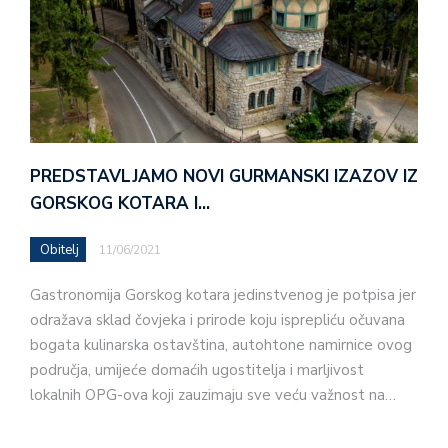
PREDSTAVLJAMO NOVI GURMANSKI IZAZOV IZ
GORSKOG KOTARA I…
Obitelj
11/06/2021
Gastronomija Gorskog kotara jedinstvenog je potpisa jer
odražava sklad čovjeka i prirode koju isprepliću očuvana
bogata kulinarska ostavština, autohtone namirnice ovog
područja, umijeće domaćih ugostitelja i marljivost
lokalnih OPG-ova koji zauzimaju sve veću važnost na…