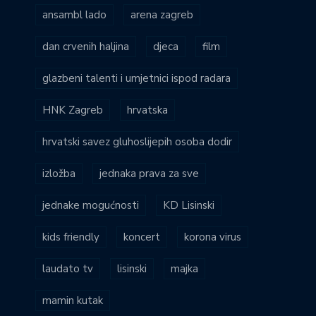
ansambl lado
arena zagreb
dan crvenih haljina
djeca
film
glazbeni talenti i umjetnici ispod radara
HNK Zagreb
hrvatska
hrvatski savez gluhoslijepih osoba dodir
izložba
jednaka prava za sve
jednake mogućnosti
KD Lisinski
kids friendly
koncert
korona virus
laudato tv
lisinski
majka
mamin kutak