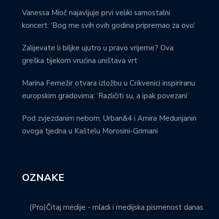
Vanessa Mioč najavljuje prvi veliki samostalni
koncert: ‘Bog me svih ovih godina pripremao za ovo’
Zalijevate li biljke ujutro u pravo vrijeme? Ova
greška tijekom vrućina uništava vrt
Marina Fernežir otvara izložbu u Crikvenici inspiriranu
europskim gradovima: ‘Različiti su, a ipak povezani’
Pod zvjezdanim nebom: Urban&4 i Amira Medunjanin
ovoga tjedna u Kaštelu Morosini-Grimani
OZNAKE
(Pro)Čitaj medije - mladi i medijska pismenost danas