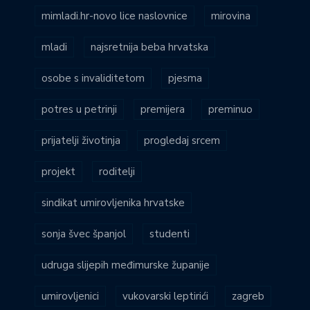
mimladi.hr-novo lice naslovnice
mirovina
mladi
najsretnija beba hrvatska
osobe s invaliditetom
pjesma
potres u petrinji
premijera
preminuo
prijatelji životinja
progledaj srcem
projekt
roditelji
sindikat umirovljenika hrvatske
sonja švec španjol
studenti
udruga slijepih međimurske županije
umirovljenici
vukovarski leptirići
zagreb