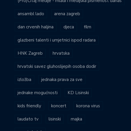
(Pro)Čitaj medije - mladi i medijska pismenost danas
ansambl lado
arena zagreb
dan crvenih haljina
djeca
film
glazbeni talenti i umjetnici ispod radara
HNK Zagreb
hrvatska
hrvatski savez gluhoslijepih osoba dodir
izložba
jednaka prava za sve
jednake mogućnosti
KD Lisinski
kids friendly
koncert
korona virus
laudato tv
lisinski
majka