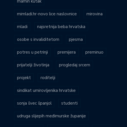
mamin kutak
mimladi.hr-novo lice naslovnice
mirovina
mladi
najsretnija beba hrvatska
osobe s invaliditetom
pjesma
potres u petrinji
premijera
preminuo
prijatelji životinja
progledaj srcem
projekt
roditelji
sindikat umirovljenika hrvatske
sonja švec španjol
studenti
udruga slijepih međimurske županije