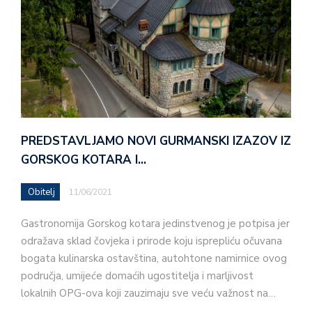
PREDSTAVLJAMO NOVI GURMANSKI IZAZOV IZ
GORSKOG KOTARA I…
Obitelj
11/06/2021
Gastronomija Gorskog kotara jedinstvenog je potpisa jer
odražava sklad čovjeka i prirode koju isprepliću očuvana
bogata kulinarska ostavština, autohtone namirnice ovog
područja, umijeće domaćih ugostitelja i marljivost
lokalnih OPG-ova koji zauzimaju sve veću važnost na…