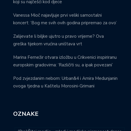
koji su najčešći kod djece
Vanessa Mioč najavljuje prvi veliki samostalni
koncert: ‘Bog me svih ovih godina pripremao za ovo’
Zalijevate li biljke ujutro u pravo vrijeme? Ova
greška tijekom vrućina uništava vrt
Marina Fernežir otvara izložbu u Crikvenici inspiriranu
europskim gradovima: ‘Različiti su, a ipak povezani’
Pod zvjezdanim nebom: Urban&4 i Amira Medunjanin
ovoga tjedna u Kaštelu Morosini-Grimani
OZNAKE