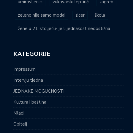
umirovljenici
vukovarski leptirići
zagreb
zeleno nije samo moda!
zicer
škola
žene u 21. stoljeću- je li jednakost nedostižna
KATEGORIJE
Impressum
Intervju tjedna
JEDNAKE MOGUĆNOSTI
Kultura i baština
Mladi
Obitelj