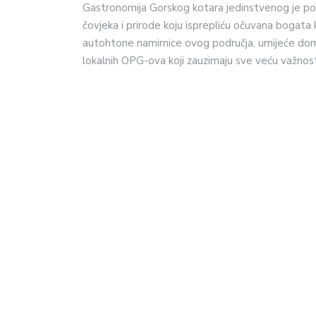
Gastronomija Gorskog kotara jedinstvenog je pot
čovjeka i prirode koju isprepliću očuvana bogata 
autohtone namirnice ovog područja, umijeće doma
lokalnih OPG-ova koji zauzimaju sve veću važnos