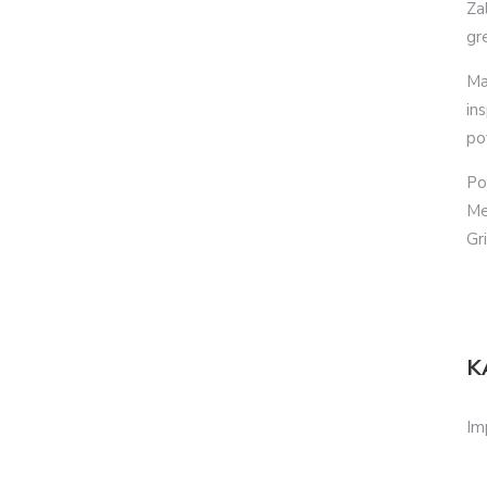
Za
gr
Ma
in
po
Po
Me
Gr
K
Im