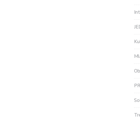
In
J
Ku
Ml
Ob
P
So
Tr