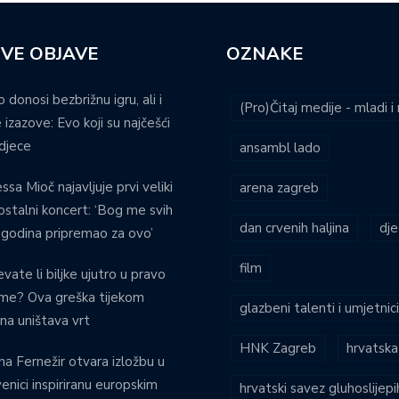
VE OBJAVE
OZNAKE
o donosi bezbrižnu igru, ali i
(Pro)Čitaj medije - mladi 
 izazove: Evo koji su najčešći
djece
ansambl lado
ssa Mioč najavljuje prvi veliki
arena zagreb
stalni koncert: ‘Bog me svih
dan crvenih haljina
dje
 godina pripremao za ovo’
film
evate li biljke ujutro u pravo
eme? Ova greška tijekom
glazbeni talenti i umjetnic
ina uništava vrt
HNK Zagreb
hrvatska
na Fernežir otvara izložbu u
venici inspiriranu europskim
hrvatski savez gluhoslijep