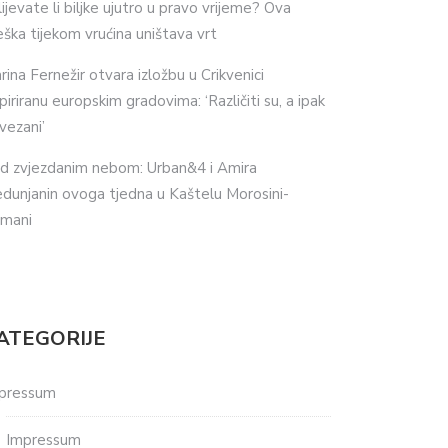
lijevate li biljke ujutro u pravo vrijeme? Ova
eška tijekom vrućina uništava vrt
rina Fernežir otvara izložbu u Crikvenici
spiriranu europskim gradovima: ‘Različiti su, a ipak
vezani’
d zvjezdanim nebom: Urban&4 i Amira
dunjanin ovoga tjedna u Kaštelu Morosini-
imani
ATEGORIJE
pressum
Impressum