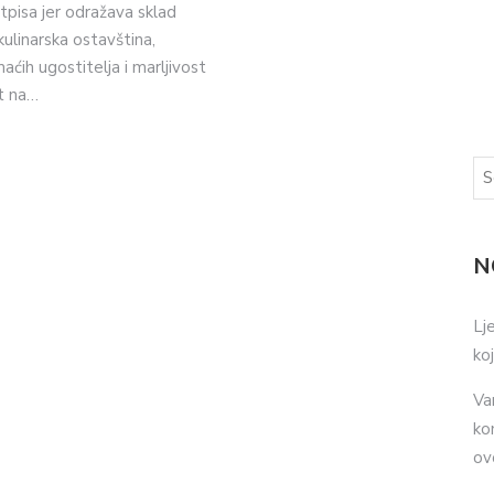
pisa jer odražava sklad
kulinarska ostavština,
ćih ugostitelja i marljivost
t na…
N
Lj
ko
Va
ko
ov