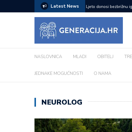
Latest News
zazove: Evo koji su najčešći kod djece
Vanessa Mioč najavljuje 
pripremao za ovo’
NASLOVNICA
MLADI
OBITELJ
TR
JEDNAKE MOGUĆNOSTI
O NAMA
NEUROLOG