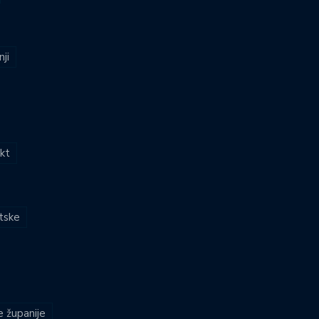
nji
kt
atske
e županije