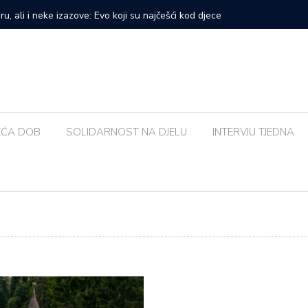
prvi veliki samostalni koncert: ‘Bog me svih ovih godina
Zalijevat
EĆA DOB
SOLIDARNOST NA DJELU
INTERVJU TJEDNA