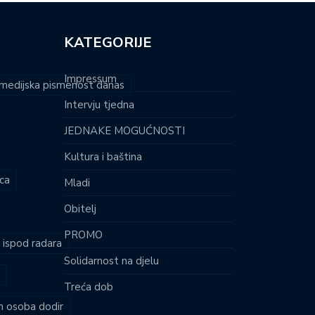
KATEGORIJE
Impressum
i medijska pismenost danas
Intervju tjedna
JEDNAKE MOGUĆNOSTI
Kultura i baština
ca
Mladi
Obitelj
PROMO
i ispod radara
Solidarnost na djelu
Treća dob
ih osoba dodir