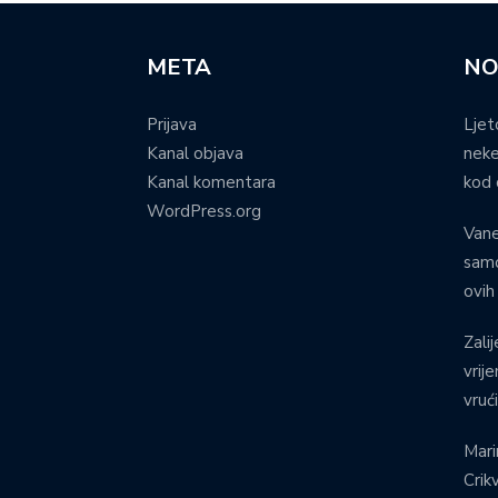
META
NO
Prijava
Ljet
Kanal objava
neke
Kanal komentara
kod 
WordPress.org
Vane
samo
ovih
Zalij
vrij
vruć
Mari
Crik