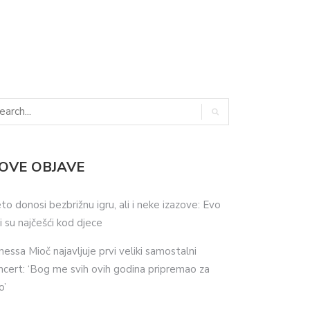
OVE OBJAVE
eto donosi bezbrižnu igru, ali i neke izazove: Evo
ji su najčešći kod djece
nessa Mioč najavljuje prvi veliki samostalni
ncert: ‘Bog me svih ovih godina pripremao za
o’