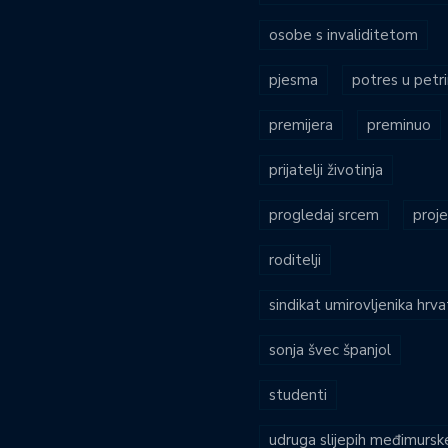
osobe s invaliditetom
pjesma
potres u petri
premijera
preminuo
prijatelji životinja
progledaj srcem
proje
roditelji
sindikat umirovljenika hrv
sonja švec španjol
studenti
udruga slijepih međimursk