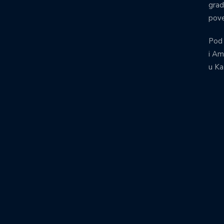
grad
pove
Pod
i Am
u Ka