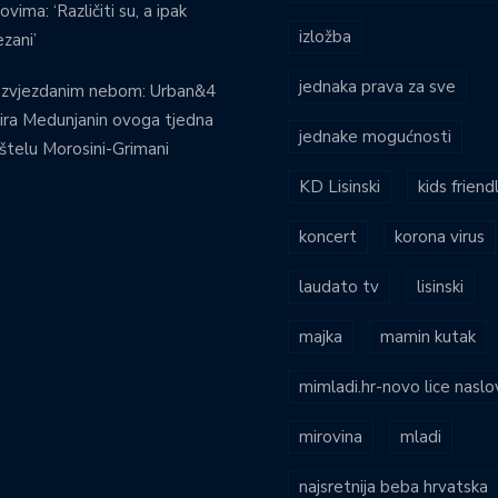
ovima: ‘Različiti su, a ipak
izložba
zani’
jednaka prava za sve
 zvjezdanim nebom: Urban&4
ira Medunjanin ovoga tjedna
jednake mogućnosti
štelu Morosini-Grimani
KD Lisinski
kids friend
koncert
korona virus
laudato tv
lisinski
majka
mamin kutak
mimladi.hr-novo lice naslo
mirovina
mladi
najsretnija beba hrvatska