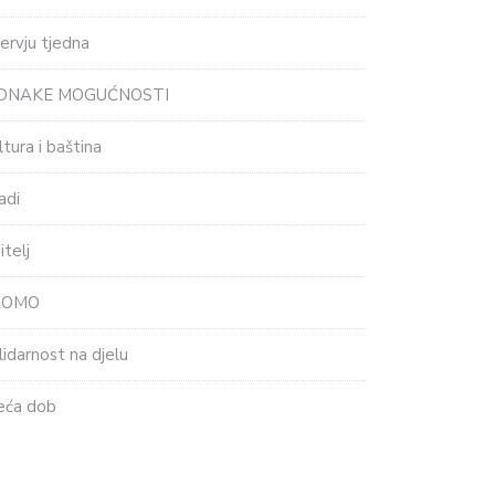
tervju tjedna
EDNAKE MOGUĆNOSTI
ltura i baština
adi
itelj
ROMO
lidarnost na djelu
eća dob