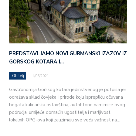
PREDSTAVLJAMO NOVI GURMANSKI IZAZOV IZ
GORSKOG KOTARA I…
Obitelj
11/06/2021
Gastronomija Gorskog kotara jedinstvenog je potpisa jer
odražava sklad čovjeka i prirode koju isprepliću očuvana
bogata kulinarska ostavština, autohtone namirnice ovog
područja, umijeće domaćih ugostitelja i marljivost
lokalnih OPG-ova koji zauzimaju sve veću važnost na…