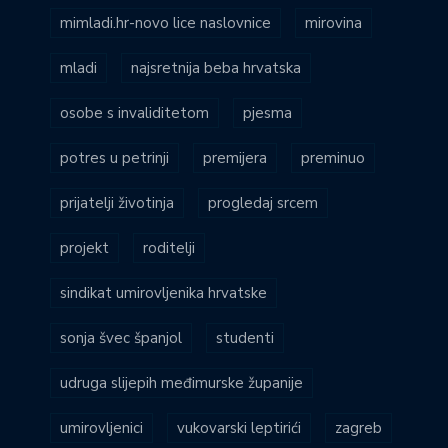
mimladi.hr-novo lice naslovnice
mirovina
mladi
najsretnija beba hrvatska
osobe s invaliditetom
pjesma
potres u petrinji
premijera
preminuo
prijatelji životinja
progledaj srcem
projekt
roditelji
sindikat umirovljenika hrvatske
sonja švec španjol
studenti
udruga slijepih međimurske županije
umirovljenici
vukovarski leptirići
zagreb