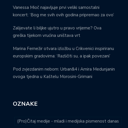
Vanessa Mioč najavljuje prvi veliki samostalni
koncert: ‘Bog me svih ovih godina pripremao za ovo’
Zalijevate li biljke ujutro u pravo vrijeme? Ova
greška tijekom vrućina uništava vrt
Marina Fernežir otvara izložbu u Crikvenici inspiriranu
europskim gradovima: ‘Različiti su, a ipak povezani’
Pod zvjezdanim nebom: Urban&4 i Amira Medunjanin
ovoga tjedna u Kaštelu Morosini-Grimani
OZNAKE
(Pro)Čitaj medije - mladi i medijska pismenost danas