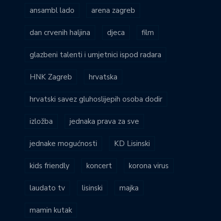
ansambl lado
arena zagreb
dan crvenih haljina
djeca
film
glazbeni talenti i umjetnici ispod radara
HNK Zagreb
hrvatska
hrvatski savez gluhoslijepih osoba dodir
izložba
jednaka prava za sve
jednake mogućnosti
KD Lisinski
kids friendly
koncert
korona virus
laudato tv
lisinski
majka
mamin kutak