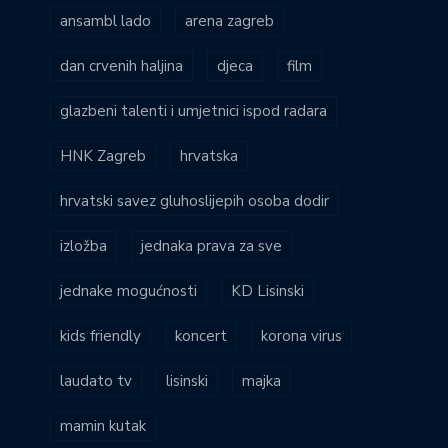
ansambl lado
arena zagreb
dan crvenih haljina
djeca
film
glazbeni talenti i umjetnici ispod radara
HNK Zagreb
hrvatska
hrvatski savez gluhoslijepih osoba dodir
izložba
jednaka prava za sve
jednake mogućnosti
KD Lisinski
kids friendly
koncert
korona virus
laudato tv
lisinski
majka
mamin kutak