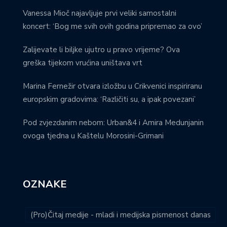
Vanessa Mioč najavljuje prvi veliki samostalni
koncert: ‘Bog me svih ovih godina pripremao za ovo’
Zalijevate li biljke ujutro u pravo vrijeme? Ova
greška tijekom vrućina uništava vrt
Marina Fernežir otvara izložbu u Crikvenici inspiriranu
europskim gradovima: ‘Različiti su, a ipak povezani’
Pod zvjezdanim nebom: Urban&4 i Amira Medunjanin
ovoga tjedna u Kaštelu Morosini-Grimani
OZNAKE
(Pro)Čitaj medije - mladi i medijska pismenost danas