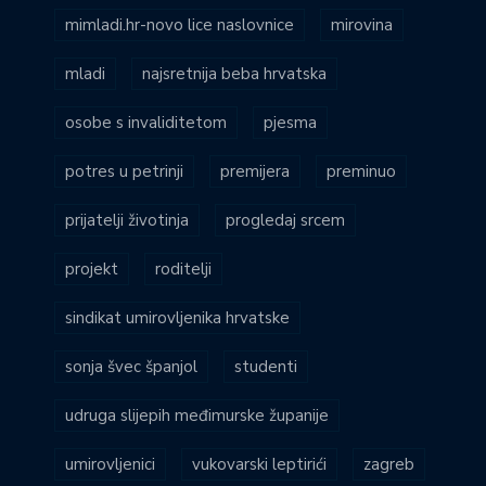
mimladi.hr-novo lice naslovnice
mirovina
mladi
najsretnija beba hrvatska
osobe s invaliditetom
pjesma
potres u petrinji
premijera
preminuo
prijatelji životinja
progledaj srcem
projekt
roditelji
sindikat umirovljenika hrvatske
sonja švec španjol
studenti
udruga slijepih međimurske županije
umirovljenici
vukovarski leptirići
zagreb