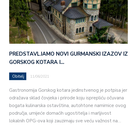
PREDSTAVLJAMO NOVI GURMANSKI IZAZOV IZ
GORSKOG KOTARA I…
Obitelj
11/06/2021
Gastronomija Gorskog kotara jedinstvenog je potpisa jer
odražava sklad čovjeka i prirode koju isprepliću očuvana
bogata kulinarska ostavština, autohtone namirnice ovog
područja, umijeće domaćih ugostitelja i marljivost
lokalnih OPG-ova koji zauzimaju sve veću važnost na…