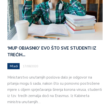
‘MUP OBJASNIO’ EVO ŠTO SVE STUDENTI IZ
TREĆIH…
Mladi
17/08/2020
Ministarstvo unutarnjih poslova dalo je odgovor na
pitanja mogu li sada, nakon što su ponovno postrožene
mjere s ciljem sprječavanja širenja korona virusa, studenti
iz tzv. trećih zemalja doći na Erasmus. Iz Kabineta
ministra unutarnjih…