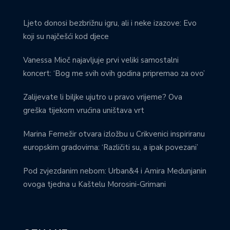
Ljeto donosi bezbrižnu igru, ali i neke izazove: Evo
koji su najčešći kod djece
Vanessa Mioč najavljuje prvi veliki samostalni
koncert: ‘Bog me svih ovih godina pripremao za ovo’
Zalijevate li biljke ujutro u pravo vrijeme? Ova
greška tijekom vrućina uništava vrt
Marina Fernežir otvara izložbu u Crikvenici inspiriranu
europskim gradovima: ‘Različiti su, a ipak povezani’
Pod zvjezdanim nebom: Urban&4 i Amira Medunjanin
ovoga tjedna u Kaštelu Morosini-Grimani