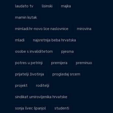
laudato tv
lisinski
majka
mamin kutak
mimladi.hr-novo lice naslovnice
mirovina
mladi
najsretnija beba hrvatska
osobe s invaliditetom
pjesma
potres u petrinji
premijera
preminuo
prijatelji životinja
progledaj srcem
projekt
roditelji
sindikat umirovljenika hrvatske
sonja švec španjol
studenti