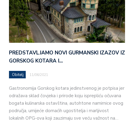
PREDSTAVLJAMO NOVI GURMANSKI IZAZOV IZ
GORSKOG KOTARA I…
Obitelj
11/06/2021
Gastronomija Gorskog kotara jedinstvenog je potpisa jer
odražava sklad čovjeka i prirode koju isprepliću očuvana
bogata kulinarska ostavština, autohtone namirnice ovog
područja, umijeće domaćih ugostitelja i marljivost
lokalnih OPG-ova koji zauzimaju sve veću važnost na…