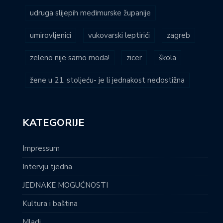
udruga slijepih međimurske županije
umirovljenici
vukovarski leptirići
zagreb
zeleno nije samo moda!
zicer
škola
žene u 21. stoljeću- je li jednakost nedostižna
KATEGORIJE
Impressum
Intervju tjedna
JEDNAKE MOGUĆNOSTI
Kultura i baština
Mladi