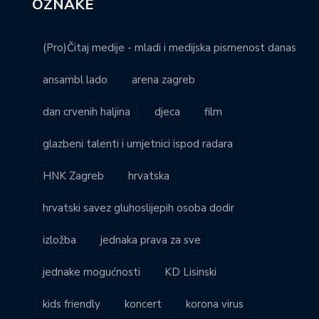
OZNAKE
(Pro)Čitaj medije - mladi i medijska pismenost danas
ansambl lado
arena zagreb
dan crvenih haljina
djeca
film
glazbeni talenti i umjetnici ispod radara
HNK Zagreb
hrvatska
hrvatski savez gluhoslijepih osoba dodir
izložba
jednaka prava za sve
jednake mogućnosti
KD Lisinski
kids friendly
koncert
korona virus