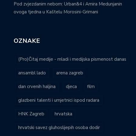
Pod zvjezdanim nebom: Urban&4 i Amira Medunjanin
ovoga tjedna u Kaštelu Morosini-Grimani
OZNAKE
(Pro)Čitaj medije - mladi i medijska pismenost danas
ansambl lado
arena zagreb
dan crvenih haljina
djeca
film
glazbeni talenti i umjetnici ispod radara
HNK Zagreb
hrvatska
hrvatski savez gluhoslijepih osoba dodir