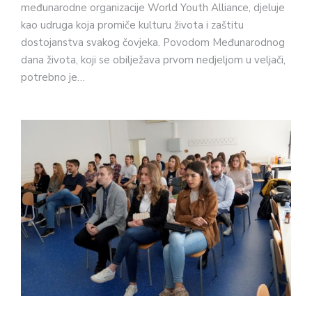
međunarodne organizacije World Youth Alliance, djeluje
kao udruga koja promiče kulturu života i zaštitu
dostojanstva svakog čovjeka. Povodom Međunarodnog
dana života, koji se obilježava prvom nedjeljom u veljači,
potrebno je…