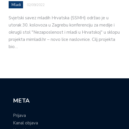
Mladi
02/09/2022
Svjetski savez mladih Hrvatska (SSMH) održao je u
utorak 30. kolovoza u Zagrebu konferenciju za medije i
okrugli stol "Nezaposlenost i mladi u Hrvatskoj" u sklopu
projekta mimladi.hr – novo lice naslovnice. Cilj projekta
bio…
META
Prijava
Kanal objava