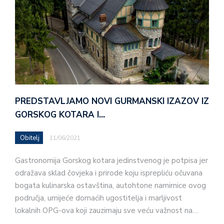
PREDSTAVLJAMO NOVI GURMANSKI IZAZOV IZ
GORSKOG KOTARA I…
Obitelj
11/06/2021
Gastronomija Gorskog kotara jedinstvenog je potpisa jer
odražava sklad čovjeka i prirode koju isprepliću očuvana
bogata kulinarska ostavština, autohtone namirnice ovog
područja, umijeće domaćih ugostitelja i marljivost
lokalnih OPG-ova koji zauzimaju sve veću važnost na…