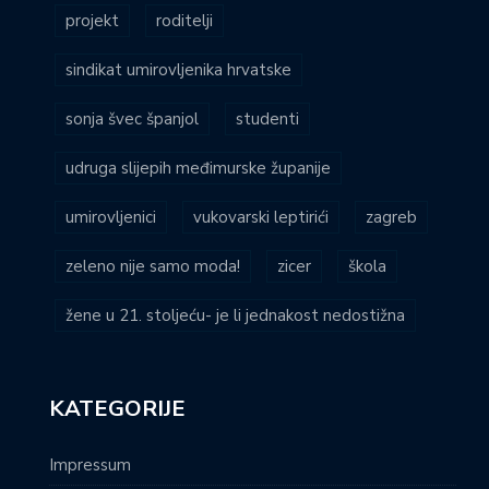
projekt
roditelji
sindikat umirovljenika hrvatske
sonja švec španjol
studenti
udruga slijepih međimurske županije
umirovljenici
vukovarski leptirići
zagreb
zeleno nije samo moda!
zicer
škola
žene u 21. stoljeću- je li jednakost nedostižna
KATEGORIJE
Impressum