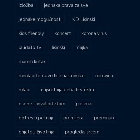
izložba
jednaka prava za sve
jednake mogućnosti
KD Lisinski
kids friendly
koncert
korona virus
laudato tv
lisinski
majka
mamin kutak
mimladi.hr-novo lice naslovnice
mirovina
mladi
najsretnija beba hrvatska
osobe s invaliditetom
pjesma
potres u petrinji
premijera
preminuo
prijatelji životinja
progledaj srcem