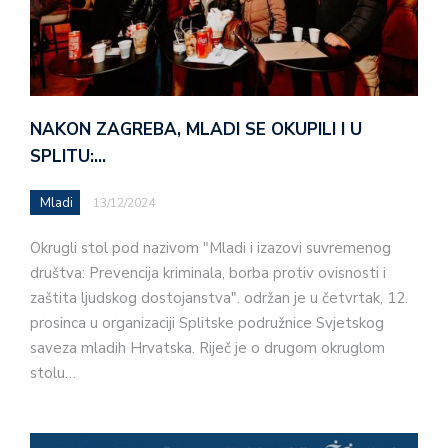
NAKON ZAGREBA, MLADI SE OKUPILI I U
SPLITU:…
Mladi
13/12/2024
Okrugli stol pod nazivom "Mladi i izazovi suvremenog
društva: Prevencija kriminala, borba protiv ovisnosti i
zaštita ljudskog dostojanstva". održan je u četvrtak, 12.
prosinca u organizaciji Splitske podružnice Svjetskog
saveza mladih Hrvatska. Riječ je o drugom okruglom
stolu…