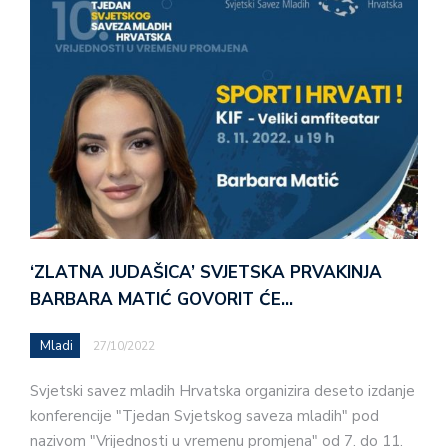
‘ZLATNA JUDAŠICA’ SVJETSKA PRVAKINJA
BARBARA MATIĆ GOVORIT ĆE…
Mladi
27/10/2022
Svjetski savez mladih Hrvatska organizira deseto izdanje
konferencije "Tjedan Svjetskog saveza mladih" pod
nazivom "Vrijednosti u vremenu promjena" od 7. do 11.