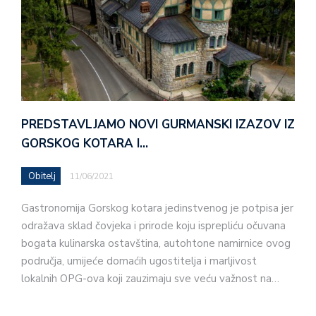
PREDSTAVLJAMO NOVI GURMANSKI IZAZOV IZ
GORSKOG KOTARA I…
Obitelj
11/06/2021
Gastronomija Gorskog kotara jedinstvenog je potpisa jer
odražava sklad čovjeka i prirode koju isprepliću očuvana
bogata kulinarska ostavština, autohtone namirnice ovog
područja, umijeće domaćih ugostitelja i marljivost
lokalnih OPG-ova koji zauzimaju sve veću važnost na…