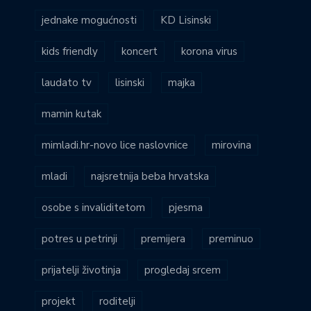
jednake mogućnosti
KD Lisinski
kids friendly
koncert
korona virus
laudato tv
lisinski
majka
mamin kutak
mimladi.hr-novo lice naslovnice
mirovina
mladi
najsretnija beba hrvatska
osobe s invaliditetom
pjesma
potres u petrinji
premijera
preminuo
prijatelji životinja
progledaj srcem
projekt
roditelji