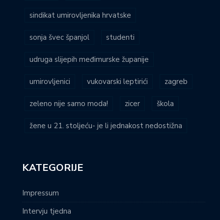
sindikat umirovljenika hrvatske
sonja švec španjol
studenti
udruga slijepih međimurske županije
umirovljenici
vukovarski leptirići
zagreb
zeleno nije samo moda!
zicer
škola
žene u 21. stoljeću- je li jednakost nedostižna
KATEGORIJE
Impressum
Intervju tjedna