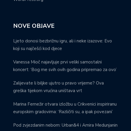
NOVE OBJAVE
Ljeto donosi bezbrižnu igru, ali i neke izazove: Evo
koji su najčešći kod djece
Vanessa Mioč najavljuje prvi veliki samostalni
koncert: ‘Bog me svih ovih godina pripremao za ovo’
Zalijevate li biljke ujutro u pravo vrijeme? Ova
greška tijekom vrućina uništava vrt
Marina Fernežir otvara izložbu u Crikvenici inspiriranu
europskim gradovima: ‘Različiti su, a ipak povezani’
Pod zvjezdanim nebom: Urban&4 i Amira Medunjanin