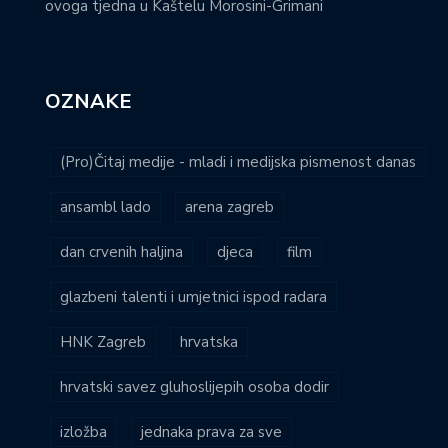
ovoga tjedna u Kaštelu Morosini-Grimani
OZNAKE
(Pro)Čitaj medije - mladi i medijska pismenost danas
ansambl lado
arena zagreb
dan crvenih haljina
djeca
film
glazbeni talenti i umjetnici ispod radara
HNK Zagreb
hrvatska
hrvatski savez gluhoslijepih osoba dodir
izložba
jednaka prava za sve