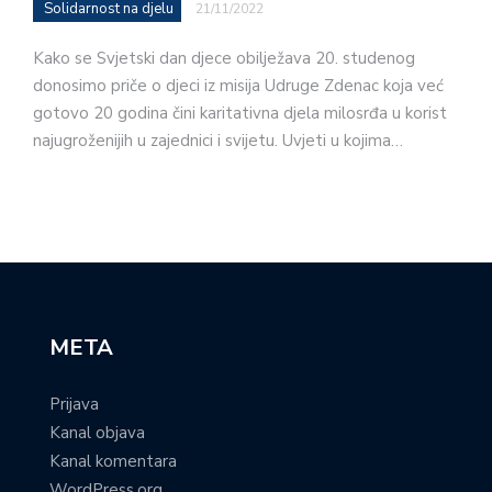
Solidarnost na djelu
21/11/2022
Kako se Svjetski dan djece obilježava 20. studenog
donosimo priče o djeci iz misija Udruge Zdenac koja već
gotovo 20 godina čini karitativna djela milosrđa u korist
najugroženijih u zajednici i svijetu. Uvjeti u kojima…
META
Prijava
Kanal objava
Kanal komentara
WordPress.org