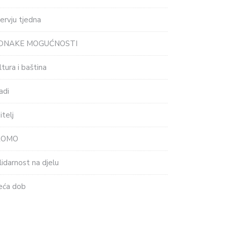
tervju tjedna
EDNAKE MOGUĆNOSTI
ltura i baština
adi
itelj
ROMO
lidarnost na djelu
eća dob