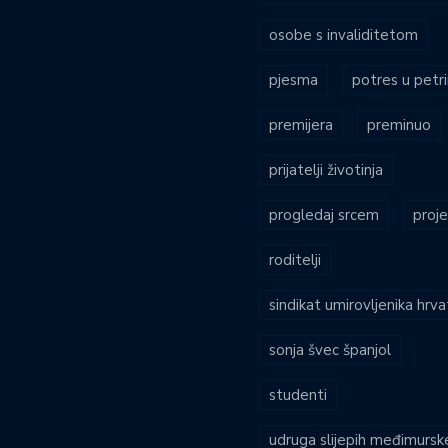
osobe s invaliditetom
pjesma
potres u petri
premijera
preminuo
prijatelji životinja
progledaj srcem
proje
roditelji
sindikat umirovljenika hrv
sonja švec španjol
studenti
udruga slijepih međimursk