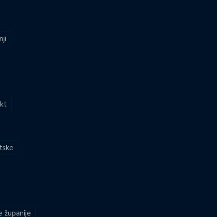
nji
kt
atske
e županije