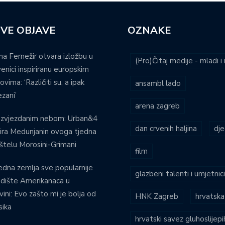
VE OBJAVE
OZNAKE
na Fernežir otvara izložbu u
(Pro)Čitaj medije - mladi 
venici inspiriranu europskim
ovima: ‘Različiti su, a ipak
ansambl lado
zani’
arena zagreb
 zvjezdanim nebom: Urban&4
dan crvenih haljina
dje
ira Medunjanin ovoga tjedna
štelu Morosini-Grimani
film
edna zemlja sve popularnije
glazbeni talenti i umjetnic
dište Amerikanaca u
vini: Evo zašto mi je bolja od
HNK Zagreb
hrvatska
ika
hrvatski savez gluhoslijep