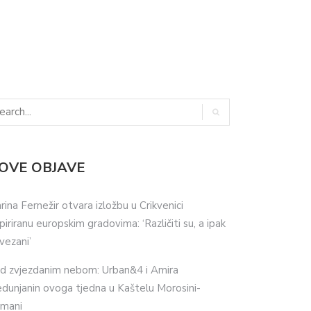
OVE OBJAVE
rina Fernežir otvara izložbu u Crikvenici
spiriranu europskim gradovima: ‘Različiti su, a ipak
vezani’
d zvjezdanim nebom: Urban&4 i Amira
dunjanin ovoga tjedna u Kaštelu Morosini-
imani