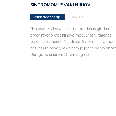
SINDROMOM: ‘SVAKI NJIHOV…
Solidarnost na djelu
30/04/2025
"Na osobe s Down sindromom danas gledam
prvenstveno kroz njihove mogućnosti, talente i
toplinu koju nesebično dijele. Svaki dan u Udruzi
nosi nešto novo", rekla nam je jedna od volonter
Udruge za sindrom Down Zagreb.…