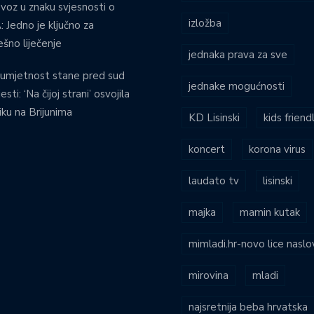
voz u znaku svjesnosti o
izložba
 Jedno je ključno za
ešno liječenje
jednaka prava za sve
umjetnost stane pred sud
jednake mogućnosti
esti: ‘Na čijoj strani’ osvojila
iku na Brijunima
KD Lisinski
kids friend
koncert
korona virus
laudato tv
lisinski
majka
mamin kutak
mimladi.hr-novo lice naslo
mirovina
mladi
najsretnija beba hrvatska