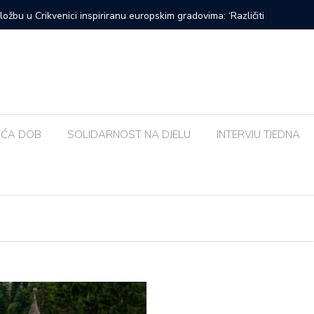
Urban&4 i Amira Medunjanin ovoga tjedna u Kaštelu
Susjedna 
bolja od
EĆA DOB
SOLIDARNOST NA DJELU
INTERVJU TJEDNA