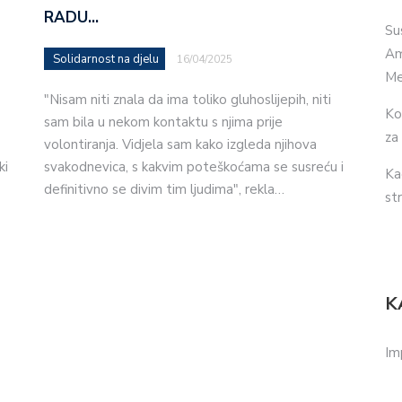
RADU…
Su
Am
Solidarnost na djelu
16/04/2025
Me
"Nisam niti znala da ima toliko gluhoslijepih, niti
Ko
sam bila u nekom kontaktu s njima prije
za
volontiranja. Vidjela sam kako izgleda njihova
ki
svakodnevica, s kakvim poteškoćama se susreću i
Ka
definitivno se divim tim ljudima", rekla…
str
K
Im