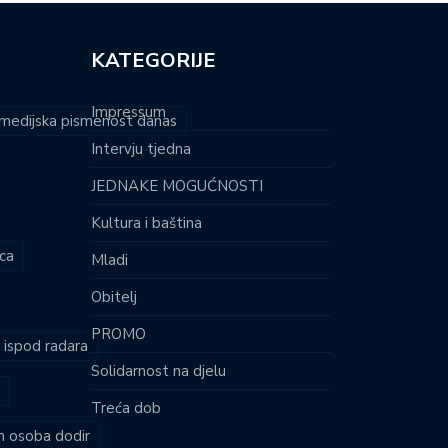
KATEGORIJE
Impressum
i medijska pismenost danas
Intervju tjedna
JEDNAKE MOGUĆNOSTI
Kultura i baština
ca
Mladi
Obitelj
PROMO
i ispod radara
Solidarnost na djelu
Treća dob
ih osoba dodir