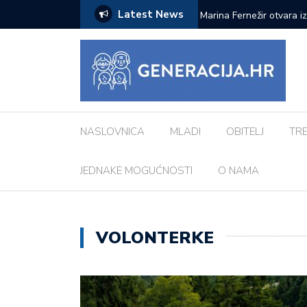
Latest News
ci inspiriranu europskim gradovima: ‘Različiti
Pod zvjezdanim nebom: 
Morosini-Grimani
NASLOVNICA
MLADI
OBITELJ
TR
JEDNAKE MOGUĆNOSTI
O NAMA
VOLONTERKE