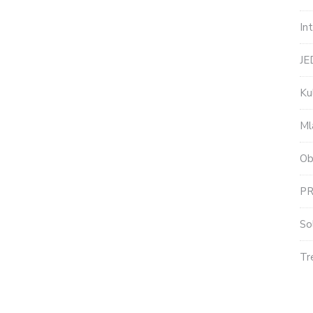
In
J
Ku
Ml
Ob
P
So
Tr