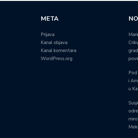
META
NO
Prijava
Mari
Kanal objava
Crik
Kanal komentara
grad
WordPress.org
pove
Pod
i Am
u Ka
Susj
odre
miro
Meks