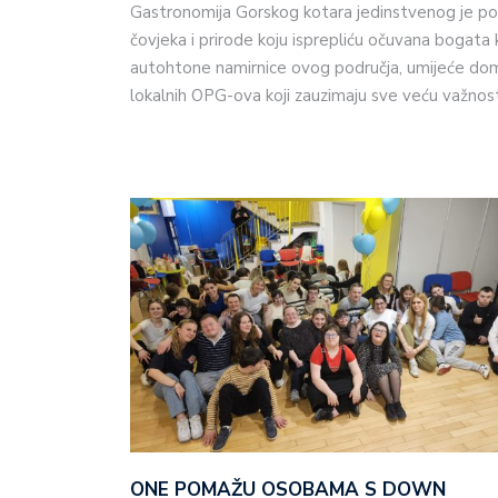
Gastronomija Gorskog kotara jedinstvenog je pot
čovjeka i prirode koju isprepliću očuvana bogata 
autohtone namirnice ovog područja, umijeće doma
lokalnih OPG-ova koji zauzimaju sve veću važnos
ONE POMAŽU OSOBAMA S DOWN