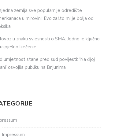
sjedna zemlja sve popularnije odredište
erikanaca u mirovini: Evo zašto mi je bolja od
ksika
lovoz u znaku svjesnosti o SMA: Jedno je ključno
 uspješno liječenje
d umjetnost stane pred sud povijesti: ‘Na čijoj
ani’ osvojila publiku na Brijunima
ATEGORIJE
pressum
Impressum