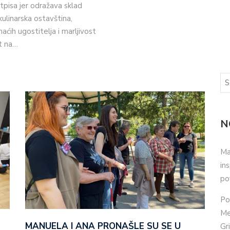
pisa jer odražava sklad
kulinarska ostavština,
ćih ugostitelja i marljivost
t na…
N
Ma
in
po
Po
Me
MANUELA I ANA PRONAŠLE SU SE U
Gr