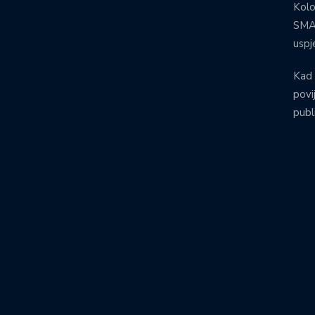
Kolo
SMA:
uspj
Kad 
povij
publ