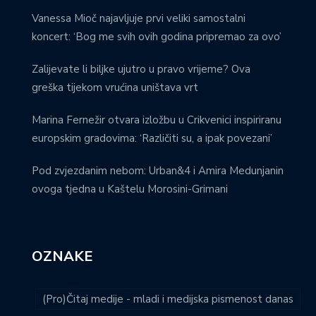
Vanessa Mioč najavljuje prvi veliki samostalni
koncert: ‘Bog me svih ovih godina pripremao za ovo’
Zalijevate li biljke ujutro u pravo vrijeme? Ova
greška tijekom vrućina uništava vrt
Marina Fernežir otvara izložbu u Crikvenici inspiriranu
europskim gradovima: ‘Različiti su, a ipak povezani’
Pod zvjezdanim nebom: Urban&4 i Amira Medunjanin
ovoga tjedna u Kaštelu Morosini-Grimani
OZNAKE
(Pro)Čitaj medije - mladi i medijska pismenost danas