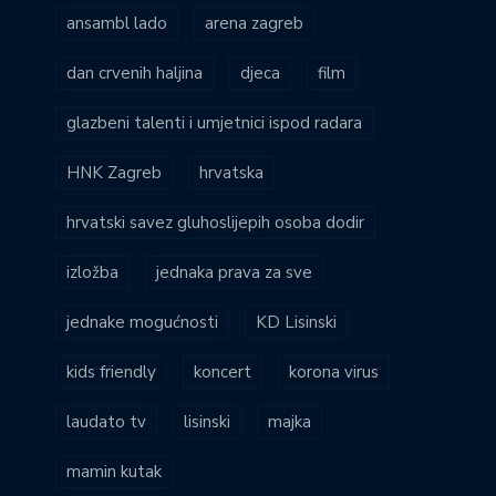
ansambl lado
arena zagreb
dan crvenih haljina
djeca
film
glazbeni talenti i umjetnici ispod radara
HNK Zagreb
hrvatska
hrvatski savez gluhoslijepih osoba dodir
izložba
jednaka prava za sve
jednake mogućnosti
KD Lisinski
kids friendly
koncert
korona virus
laudato tv
lisinski
majka
mamin kutak