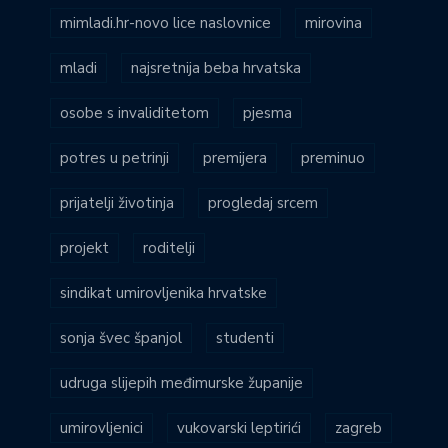
mimladi.hr-novo lice naslovnice
mirovina
mladi
najsretnija beba hrvatska
osobe s invaliditetom
pjesma
potres u petrinji
premijera
preminuo
prijatelji životinja
progledaj srcem
projekt
roditelji
sindikat umirovljenika hrvatske
sonja švec španjol
studenti
udruga slijepih međimurske županije
umirovljenici
vukovarski leptirići
zagreb