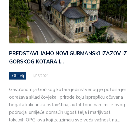
PREDSTAVLJAMO NOVI GURMANSKI IZAZOV IZ
GORSKOG KOTARA I…
Obitelj
11/06/2021
Gastronomija Gorskog kotara jedinstvenog je potpisa jer
odražava sklad čovjeka i prirode koju isprepliću očuvana
bogata kulinarska ostavština, autohtone namirnice ovog
područja, umijeće domaćih ugostitelja i marljivost
lokalnih OPG-ova koji zauzimaju sve veću važnost na…