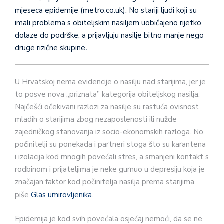
mjeseca epidemije (metro.co.uk). No stariji ljudi koji su
imali problema s obiteljskim nasiljem uo­bičajeno rijetko
dolaze do podrške, a prijavljuju nasilje bitno manje nego
druge rizične skupine
.
U Hrvatskoj nema evidencije o nasilju nad starijima, jer je
to posve nova „priznata” kategorija obiteljskog nasilja.
Najčešći očekivani razlozi za nasilje su rastuća ovisnost
mladih o sta­rijima zbog nezaposlenosti ili nužde
zajedničkog stanovanja iz socio-ekonomskih razloga. No,
počinitelji su ponekada i partneri stoga što su karantena
i izolacija kod mnogih povećali stres, a smanjeni kontakt s
rodbinom i prijateljima je neke gurnuo u depresiju koja je
značajan faktor kod počinitelja nasilja prema starijima,
piše
Glas umirovljenika
.
Epidemija je kod svih povećala osjećaj nemoći, da se ne