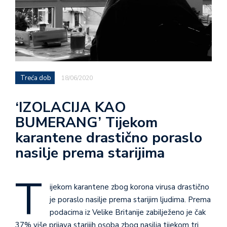
Treća dob
18/06/2020
‘IZOLACIJA KAO
BUMERANG’ Tijekom
karantene drastično poraslo
nasilje prema starijima
T
ijekom karantene zbog korona virusa drastično
je poraslo nasilje prema starijim ljudima. Prema
podacima iz Velike Britanije zabilježeno je čak
37% više prijava starijih osoba zbog nasilja tijekom tri