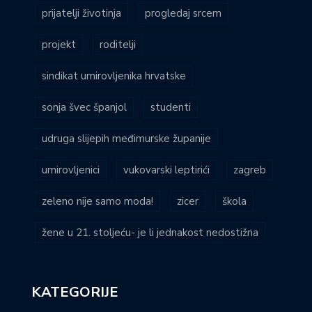
prijatelji životinja
progledaj srcem
projekt
roditelji
sindikat umirovljenika hrvatske
sonja švec španjol
studenti
udruga slijepih međimurske županije
umirovljenici
vukovarski leptirići
zagreb
zeleno nije samo moda!
zicer
škola
žene u 21. stoljeću- je li jednakost nedostižna
KATEGORIJE