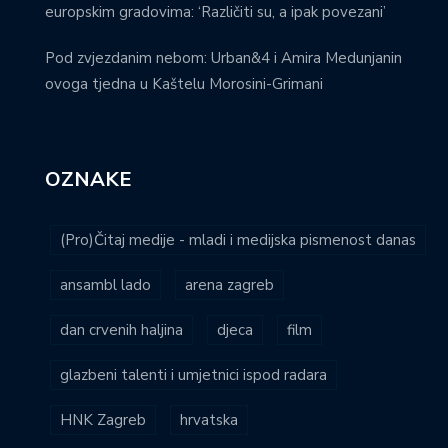
europskim gradovima: ‘Različiti su, a ipak povezani’
Pod zvjezdanim nebom: Urban&4 i Amira Medunjanin
ovoga tjedna u Kaštelu Morosini-Grimani
OZNAKE
(Pro)Čitaj medije - mladi i medijska pismenost danas
ansambl lado
arena zagreb
dan crvenih haljina
djeca
film
glazbeni talenti i umjetnici ispod radara
HNK Zagreb
hrvatska