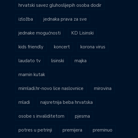
hrvatski savez gluhoslijepih osoba dodir
izložba
jednaka prava za sve
jednake mogućnosti
KD Lisinski
kids friendly
koncert
korona virus
laudato tv
lisinski
majka
mamin kutak
mimladi.hr-novo lice naslovnice
mirovina
mladi
najsretnija beba hrvatska
osobe s invaliditetom
pjesma
potres u petrinji
premijera
preminuo