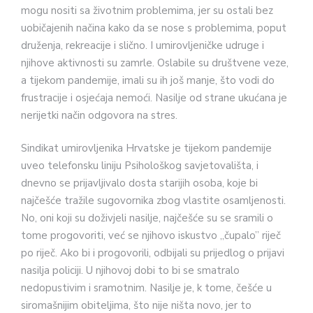
mogu nositi sa životnim problemima, jer su ostali bez
uobiča­jenih načina kako da se nose s problemima, poput
druženja, rekreacije i slično. I umirovljeničke udruge i
njihove aktivnosti su zamrle. Oslabile su društvene veze,
a tijekom pandemije, imali su ih još manje, što vodi do
frustracije i osjećaja nemoći. Nasilje od strane ukućana je
nerijetki način odgovora na stres.
Sindikat umirovljenika Hrvatske je tijekom pandemije
uveo telefonsku liniju Psihološkog savjetovališta, i
dnevno se prijavljivalo dosta starijih osoba, koje bi
najčešće tražile sugovornika zbog vlastite osamljenosti.
No, oni koji su doži­vjeli nasilje, najčešće su se sramili o
tome progovoriti, već se njihovo iskustvo „čupalo” riječ
po riječ. Ako bi i progovorili, odbijali su prijedlog o prijavi
nasilja policiji. U njihovoj dobi to bi se smatralo
nedopustivim i sramotnim. Nasilje je, k tome, češće u
siromašnijim obiteljima, što nije ništa novo, jer to