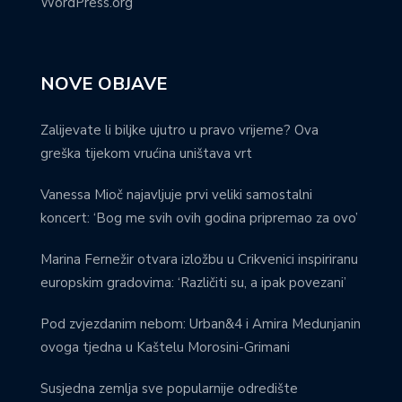
WordPress.org
NOVE OBJAVE
Zalijevate li biljke ujutro u pravo vrijeme? Ova
greška tijekom vrućina uništava vrt
Vanessa Mioč najavljuje prvi veliki samostalni
koncert: ‘Bog me svih ovih godina pripremao za ovo’
Marina Fernežir otvara izložbu u Crikvenici inspiriranu
europskim gradovima: ‘Različiti su, a ipak povezani’
Pod zvjezdanim nebom: Urban&4 i Amira Medunjanin
ovoga tjedna u Kaštelu Morosini-Grimani
Susjedna zemlja sve popularnije odredište