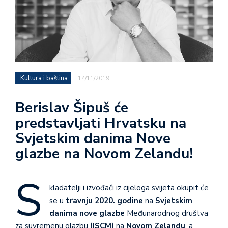
Kultura i baština
14/11/2019
Berislav Šipuš će
predstavljati Hrvatsku na
Svjetskim danima Nove
glazbe na Novom Zelandu!
S
kladatelji i izvođači iz cijeloga svijeta okupit će
se u
travnju 2020. godine
na
Svjetskim
danima nove glazbe
Međunarodnog društva
za suvremenu glazbu
(ISCM)
na
Novom Zelandu
, a