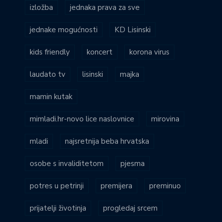
izložba
jednaka prava za sve
jednake mogućnosti
KD Lisinski
kids friendly
koncert
korona virus
laudato tv
lisinski
majka
mamin kutak
mimladi.hr-novo lice naslovnice
mirovina
mladi
najsretnija beba hrvatska
osobe s invaliditetom
pjesma
potres u petrinji
premijera
preminuo
prijatelji životinja
progledaj srcem