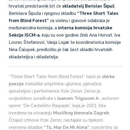
hrvatski predstavnik bit će
skladatelj Berislav Šipuš
.
Berislava Šipuša i njegovu skladbu
“Three Short Tales
from Blind Forest”
za violinu i glasovir odabrala je
međunarodna komisija, a
interna komisija hrvatske
Sekcije ISCM-a
, koju su ove godine činili Ana Horvat, Iva
Lovrec Štefanović, Vanja Lisjak te koordinatorica komisije
Nina Čalopek, predložilo je čak šest skladbi hrvatskih
skladateljica i skladatelja.
“Three Short Tales from Blind Forest” naziv je
zbirke
poezije
meksičke umjetnice–glumice, pjevačice,
spisateljice i performerice Itzie Zeron. Zeron je
svojedobno surađivala s
Juanom Trigosom Jr
., autorom
opere “De Cachehito Raspado”, koja je 2001. bila
izvedena na otvaranju
Muzičkog biennala Zagreb
.
Čitajući stihove Itzie Zeron, nastajale su tijekom
vremena skladbe
“Tu, Mar De Mi Alma”
, concertino za