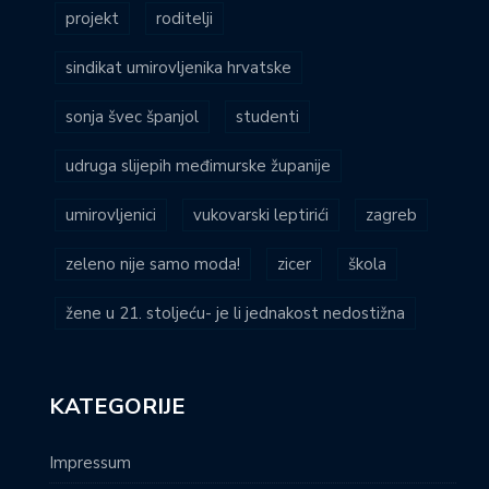
projekt
roditelji
sindikat umirovljenika hrvatske
sonja švec španjol
studenti
udruga slijepih međimurske županije
umirovljenici
vukovarski leptirići
zagreb
zeleno nije samo moda!
zicer
škola
žene u 21. stoljeću- je li jednakost nedostižna
KATEGORIJE
Impressum