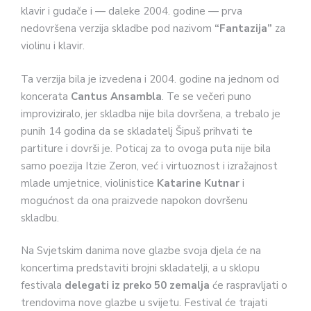
klavir i gudače i — daleke 2004. godine — prva
nedovršena verzija skladbe pod nazivom
“Fantazija”
za
violinu i klavir.
Ta verzija bila je izvedena i 2004. godine na jednom od
koncerata
Cantus Ansambla
. Te se večeri puno
improviziralo, jer skladba nije bila dovršena, a trebalo je
punih 14 godina da se skladatelj Šipuš prihvati te
partiture i dovrši je. Poticaj za to ovoga puta nije bila
samo poezija Itzie Zeron, već i virtuoznost i izražajnost
mlade umjetnice, violinistice
Katarine Kutnar
i
mogućnost da ona praizvede napokon dovršenu
skladbu.
Na Svjetskim danima nove glazbe svoja djela će na
koncertima predstaviti brojni skladatelji, a u sklopu
festivala
delegati iz preko 50 zemalja
će raspravljati o
trendovima nove glazbe u svijetu. Festival će trajati