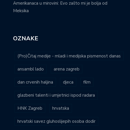
Amerikanaca u mirovini: Evo zašto mi je bolja od
Meksika
OZNAKE
(Pro)Čitaj medije - mladi i medijska pismenost danas
ansambl lado
arena zagreb
dan crvenih haljina
djeca
film
glazbeni talenti i umjetnici ispod radara
HNK Zagreb
hrvatska
hrvatski savez gluhoslijepih osoba dodir