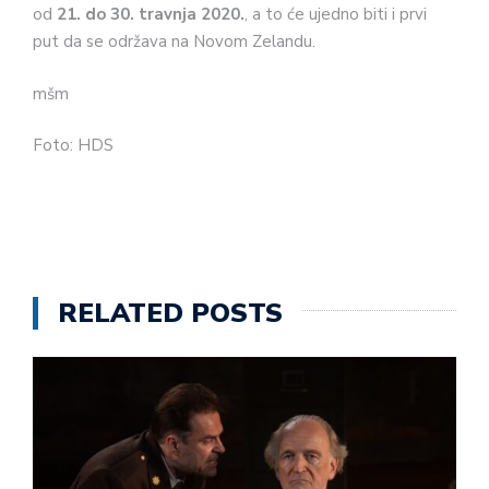
od
21. do 30. travnja 2020.
, a to će ujedno biti i prvi
put da se održava na Novom Zelandu.
mšm
Foto: HDS
RELATED POSTS