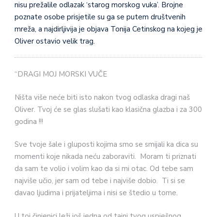
nisu prežalile odlazak ‘starog morskog vuka’. Brojne
poznate osobe prisjetile su ga se putem društvenih
mreža, a najdirljivija je objava Tonija Cetinskog na kojeg je
Oliver ostavio velik trag.
“DRAGI MOJ MORSKI VUČE
Ništa više neće biti isto nakon tvog odlaska dragi naš
Oliver. Tvoj će se glas slušati kao klasična glazba i za 300
godina !!!
Sve tvoje šale i gluposti kojima smo se smijali ka dica su
momenti koje nikada neću zaboraviti. Moram ti priznati
da sam te volio i volim kao da si mi otac. Od tebe sam
najviše učio, jer sam od tebe i najviše dobio. Ti si se
davao ljudima i prijateljima i nisi se štedio u tome.
U toj činjenici leži još jedna od tajni tvog uspješnog