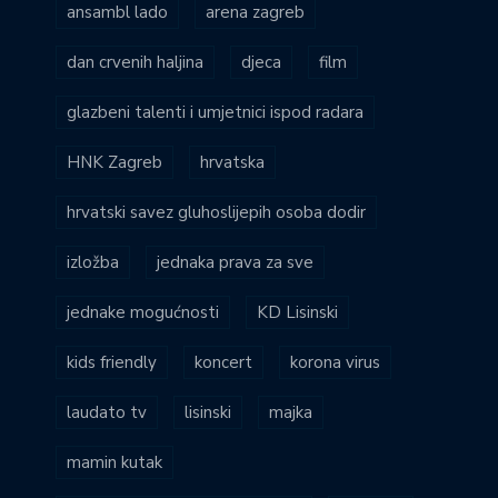
ansambl lado
arena zagreb
dan crvenih haljina
djeca
film
glazbeni talenti i umjetnici ispod radara
HNK Zagreb
hrvatska
hrvatski savez gluhoslijepih osoba dodir
izložba
jednaka prava za sve
jednake mogućnosti
KD Lisinski
kids friendly
koncert
korona virus
laudato tv
lisinski
majka
mamin kutak