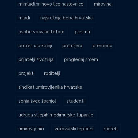
mimladi.hr-novo lice naslovnice
mirovina
mladi
najsretnija beba hrvatska
osobe s invaliditetom
pjesma
potres u petrinji
premijera
preminuo
prijatelji životinja
progledaj srcem
projekt
roditelji
sindikat umirovljenika hrvatske
sonja švec španjol
studenti
udruga slijepih međimurske županije
umirovljenici
vukovarski leptirići
zagreb