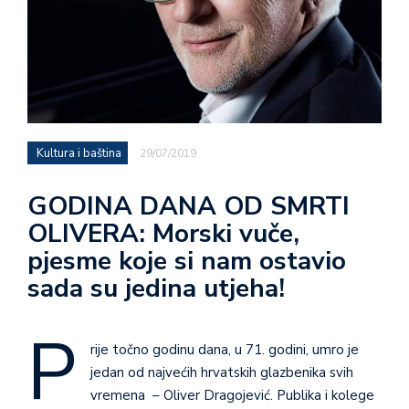
Kultura i baština
29/07/2019
GODINA DANA OD SMRTI
OLIVERA: Morski vuče,
pjesme koje si nam ostavio
sada su jedina utjeha!
P
rije točno godinu dana, u 71. godini, umro je
jedan od najvećih hrvatskih glazbenika svih
vremena – Oliver Dragojević. Publika i kolege