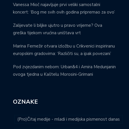
Vanessa Mioč najavljuje prvi veliki samostalni
koncert: ‘Bog me svih ovih godina pripremao za ovo’
Zalijevate li biljke ujutro u pravo vrijeme? Ova
greška tijekom vrućina uništava vrt
Marina Fernežir otvara izložbu u Crikvenici inspiriranu
europskim gradovima: ‘Različiti su, a ipak povezani’
Pod zvjezdanim nebom: Urban&4 i Amira Medunjanin
ovoga tjedna u Kaštelu Morosini-Grimani
OZNAKE
(Pro)Čitaj medije - mladi i medijska pismenost danas