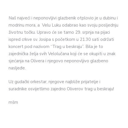
Naš najveći i neponovljivi glazbenik otplovio je u dubinu i
modrinu mora, a Velu Luku odabrao kao svoju posljednju
životnu točku. Upravo će se tamo 29. srpnja na pijaci
ispred crkve sv. Josipa s početkom u 21.30 sati održati
koncert pod nazivom “Trag u beskraju”. Bila je to
zajednička želja svih Velolučana koji će se okupiti u znak
sjećanja na Olivera i njegovo neponovljivo glazbeno
nasljeđe.
Uz gudački orkestar, njegove najbliže prijatelje i
suradnike osvijetlimo zajedno Oliverov trag u beskraju!
mšm