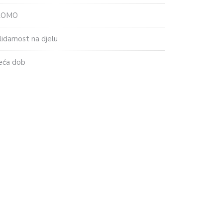
ROMO
lidarnost na djelu
eća dob