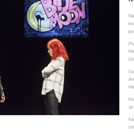
Ma
in
po
Po
Me
Gr
Su
Am
Me
Ko
za
Ka
str