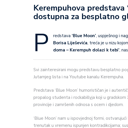
Kerempuhova predstava ‘
dostupna za besplatno g
P
redstava
‘Blue Moon’
, uspješnog i na
Borisa Liješevića
, treća je u nizu ko
doma – Kerempuh dolazi k tebi’
, na
Svi zainteresirani mogu predstavu besplatno pogl
Jutarnjeg lista i na Youtube kanalu Kerempuha.
Predstava ‘Blue Moon’ humorističan je i autentič
propalog studenta i rockabillyja koji u gradskom ž
provincije i zamršenih odnosa s ocem i djedom.
‘Blue Moon’ nam u ispovjednoj formi, ostvarujući b
trenutak u vremenu ispunjen kontradikcijama; su