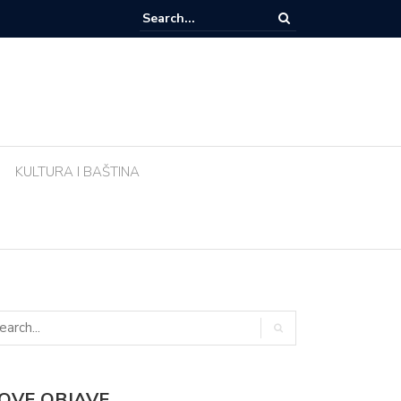
zemlja sve popularnije odredište Amerikanaca u mirovini: Evo zašto mi
 Meksika
KULTURA I BAŠTINA
OVE OBJAVE