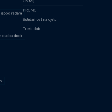
Obitelj
PROMO
i ispod radara
Solidarnost na djelu
Treća dob
ih osoba dodir
ly