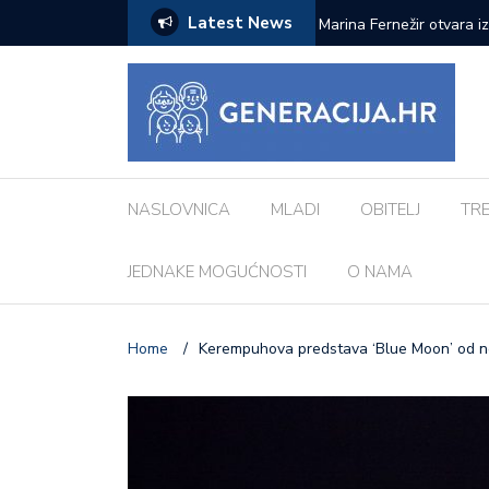
Latest News
ci inspiriranu europskim gradovima: ‘Različiti
Pod zvjezdanim nebom: 
Morosini-Grimani
NASLOVNICA
MLADI
OBITELJ
TR
JEDNAKE MOGUĆNOSTI
O NAMA
Home
/
Kerempuhova predstava ‘Blue Moon’ od ne