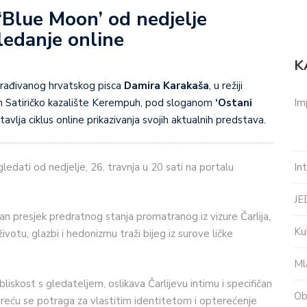
Blue Moon’ od nedjelje
ledanje online
K
građivanog hrvatskog pisca
Damira Karakaša
, u režiji
Im
jom Satiričko kazalište Kerempuh, pod sloganom
‘Ostani
stavlja ciklus online prikazivanja svojih aktualnih predstava.
In
edati od nedjelje, 26. travnja u 20 sati na portalu
J
an presjek predratnog stanja promatranog iz vizure Čarlija,
Ku
ivotu, glazbi i hedonizmu traži bijeg iz surove ličke
Ml
liskost s gledateljem, oslikava Čarlijevu intimu i specifičan
Ob
sreću se potraga za vlastitim identitetom i opterećenje