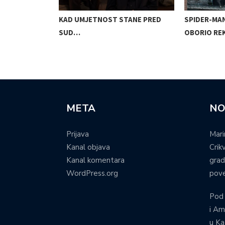
EBOM:
KAD UMJETNOST STANE PRED
SPIDER-MA
SUD…
OBORIO R
META
NO
Prijava
Mari
Kanal objava
Crik
Kanal komentara
grad
WordPress.org
pove
Pod
i Am
u Ka