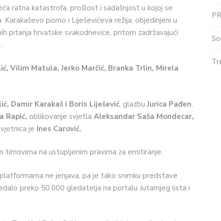
ća ratna katastrofa, prošlost i sadašnjost u kojoj se
P
 Karakaševo pismo i Liješevićeva režija, objedinjeni u
ntnih pitanja hrvatske svakodnevice, pritom zadržavajući
So
.
Tr
ć, Vilim Matula, Jerko Marčić, Branka Trlin, Mirela
ić, Damir Karakaš i Boris Liješević
, glazbu
Jurica Pađen
,
a Rapić,
oblikovanje svjetla
Aleksandar Saša Mondecar,
vjetnica je
Ines Carović.
m timovima na ustupljenim pravima za emitiranje.
platformama ne jenjava, pa je tako snimku predstave
dalo preko 50.000 gledatelja na portalu Jutarnjeg lista i