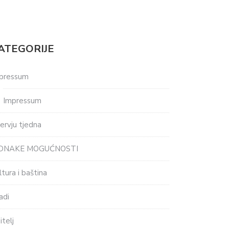
ATEGORIJE
pressum
Impressum
tervju tjedna
EDNAKE MOGUĆNOSTI
ltura i baština
adi
itelj