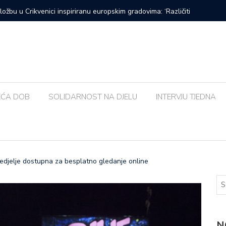
Urban&4 i Amira Medunjanin ovoga tjedna u Kaštelu
Susjedna 
bolja od
EĆA DOB
SOLIDARNOST NA DJELU
INTERVJU TJEDNA
djelje dostupna za besplatno gledanje online
N