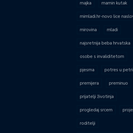
majka
mamin kutak
mimladi.hr-novo lice naslo
mirovina
mladi
najsretnija beba hrvatska
osobe s invaliditetom
pjesma
potres u petri
premijera
preminuo
prijatelji životinja
progledaj srcem
proje
roditelji