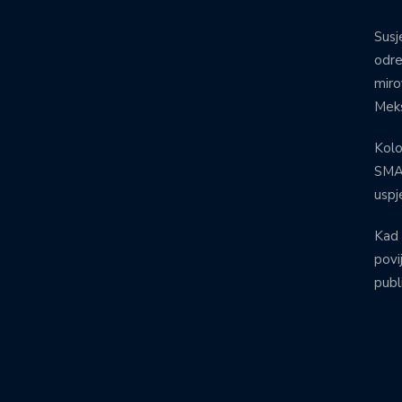
Susj
odre
miro
Meks
Kolo
SMA:
uspj
Kad 
povij
publ