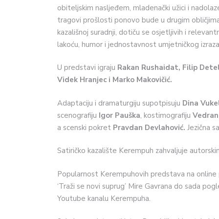
obiteljskim nasljeđem, mladenački užici i nadolaze
tragovi prošlosti ponovo bude u drugim obličjima.
kazališnoj suradnji, dotiču se osjetljivih i releva
lakoću, humor i jednostavnost umjetničkog izraza
U predstavi igraju
Rakan Rushaidat, Filip Deteli
Videk Hranjec i Marko Makovičić.
Adaptaciju i dramaturgiju supotpisuju
Dina Vukel
scenografiju
Igor Pauška
, kostimografiju
Vedran
a scenski pokret
Pravdan Devlahović.
Jezična sa
Satiričko kazalište Kerempuh zahvaljuje autorski
Popularnost Kerempuhovih predstava na online 
‘Traži se novi suprug’ Mire Gavrana do sada pogle
Youtube kanalu Kerempuha.