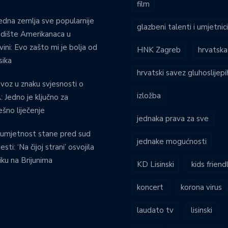
film
edna zemlja sve popularnije
glazbeni talenti i umjetnic
dište Amerikanaca u
vini: Evo zašto mi je bolja od
HNK Zagreb
hrvatska
ika
hrvatski savez gluhoslijep
voz u znaku svjesnosti o
izložba
 Jedno je ključno za
ešno liječenje
jednaka prava za sve
umjetnost stane pred sud
jednake mogućnosti
esti: ‘Na čijoj strani’ osvojila
iku na Brijunima
KD Lisinski
kids friend
koncert
korona virus
laudato tv
lisinski