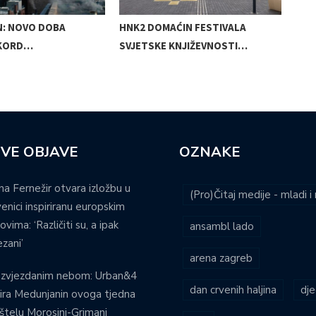
N: NOVO DOBA
HNK2 DOMAĆIN FESTIVALA
MIR
EKORD…
SVJETSKE KNJIŽEVNOSTI…
SAK
VE OBJAVE
OZNAKE
na Fernežir otvara izložbu u
(Pro)Čitaj medije - mladi 
venici inspiriranu europskim
ovima: ‘Različiti su, a ipak
ansambl lado
zani’
arena zagreb
 zvjezdanim nebom: Urban&4
dan crvenih haljina
dje
ira Medunjanin ovoga tjedna
štelu Morosini-Grimani