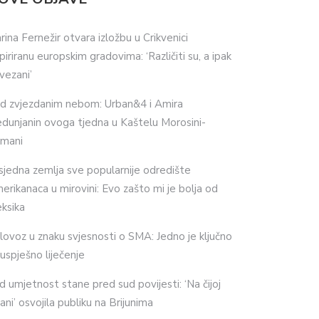
rina Fernežir otvara izložbu u Crikvenici
spiriranu europskim gradovima: ‘Različiti su, a ipak
vezani’
d zvjezdanim nebom: Urban&4 i Amira
dunjanin ovoga tjedna u Kaštelu Morosini-
imani
sjedna zemlja sve popularnije odredište
erikanaca u mirovini: Evo zašto mi je bolja od
ksika
lovoz u znaku svjesnosti o SMA: Jedno je ključno
 uspješno liječenje
d umjetnost stane pred sud povijesti: ‘Na čijoj
ani’ osvojila publiku na Brijunima