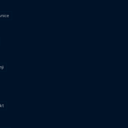
vnice
nji
kt