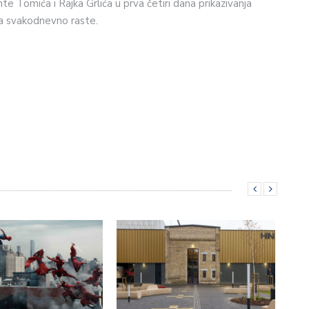
 Tomića i Rajka Grlića u prva četiri dana prikazivanja
da svakodnevno raste.