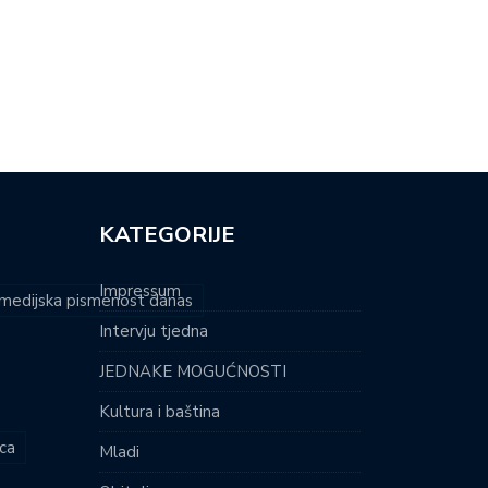
NA DONOSI NOVU DIMENZIJU
OSMI TRAG U BESKRAJU
RALNE…
DONOSI…
KATEGORIJE
Impressum
i medijska pismenost danas
Intervju tjedna
JEDNAKE MOGUĆNOSTI
Kultura i baština
ca
Mladi