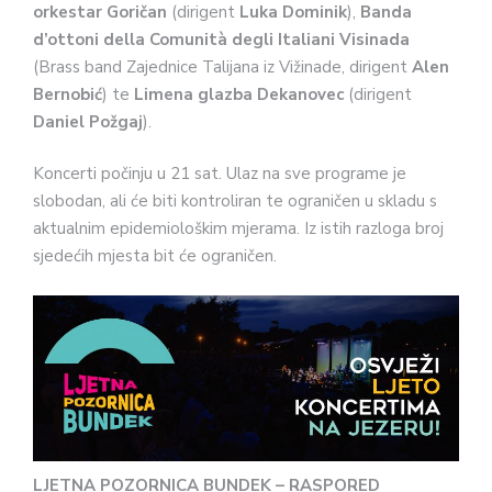
orkestar Goričan
(dirigent
Luka Dominik
),
Banda
d’ottoni della Comunità degli Italiani Visinada
(Brass band Zajednice Talijana iz Vižinade, dirigent
Alen
Bernobić
) te
Limena glazba Dekanovec
(dirigent
Daniel Požgaj
).
Koncerti počinju u 21 sat. Ulaz na sve programe je
slobodan, ali će biti kontroliran te ograničen u skladu s
aktualnim epidemiološkim mjerama. Iz istih razloga broj
sjedećih mjesta bit će ograničen.
LJETNA POZORNICA BUNDEK – RASPORED