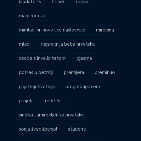
laudato tv
lisinski
majka
mamin kutak
mimladi.hr-novo lice naslovnice
mirovina
mladi
najsretnija beba hrvatska
osobe s invaliditetom
pjesma
potres u petrinji
premijera
preminuo
prijatelji životinja
progledaj srcem
projekt
roditelji
sindikat umirovljenika hrvatske
sonja švec španjol
studenti