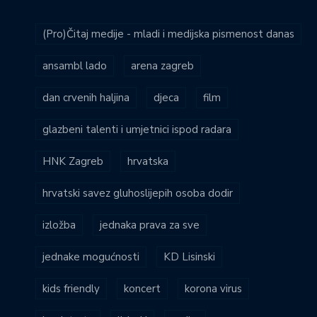
(Pro)Čitaj medije - mladi i medijska pismenost danas
ansambl lado
arena zagreb
dan crvenih haljina
djeca
film
glazbeni talenti i umjetnici ispod radara
HNK Zagreb
hrvatska
hrvatski savez gluhoslijepih osoba dodir
izložba
jednaka prava za sve
jednake mogućnosti
KD Lisinski
kids friendly
koncert
korona virus