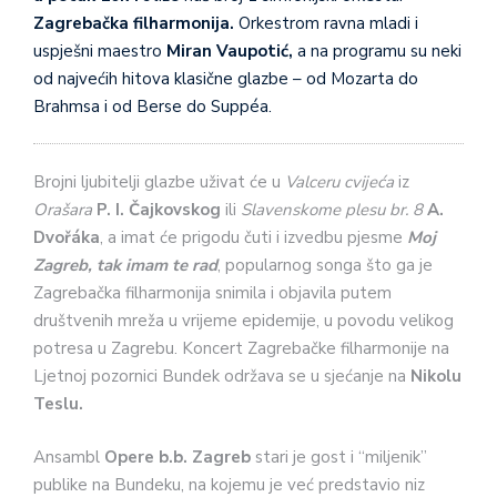
Zagrebačka filharmonija.
Orkestrom ravna mladi i
uspješni maestro
Miran Vaupotić,
a na programu su neki
od najvećih hitova klasične glazbe – od Mozarta do
Brahmsa i od Berse do Suppéa.
Brojni ljubitelji glazbe uživat će u
Valceru cvijeća
iz
Orašara
P. I. Čajkovskog
ili
Slavenskome plesu
br. 8
A.
Dvořáka
, a imat će prigodu čuti i izvedbu pjesme
Moj
Zagreb, tak imam te rad
, popularnog songa što ga je
Zagrebačka filharmonija snimila i objavila putem
društvenih mreža u vrijeme epidemije, u povodu velikog
potresa u Zagrebu. Koncert Zagrebačke filharmonije na
Ljetnoj pozornici Bundek održava se u sjećanje na
Nikolu
Teslu.
Ansambl
Opere b.b. Zagreb
stari je gost i “miljenik”
publike na Bundeku, na kojemu je već predstavio niz