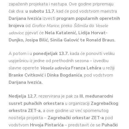
zapaženih projekata i nastupa. Ove godine pripremaju
čak dva:
u subotu 11.7.
kad će pod vodstvom maestra
Darijana Ivezića
izvesti
program popularnih operetnih
brojeva
od
Grofice Marice
, preko
Šišmiša
do
Vesele
udovice
; pjevat će
Nela Katalenić, Lidija Horvat-
Dunjko, Josipa Bilić, Siniša Galović te Ronald Braus.
A potom i u
ponedjeljak 13.7.
kada će ponoviti veliku
uspješnicu iz jedne od prethodnih sezona – izvedbu
slavne operete
Vesela udovica
Franza Lehára
u režiji
Branke Cvitković i Dinka Bogdanića
, pod vodstvom
Darijana
Ivezića.
Nedjelja 12.7.
rezervirana je pak za
III. međunarodni
susret puhačkih orkestara
u organizaciji
Zagrebačkog
orkestra ZET-a,
a ove godine uz već spomenutog
nositelja projekta –
Zagrebački orkestar ZET-a
pod
vodstvom
Hrvoja Pintarića
– predstavit će se
Puhački