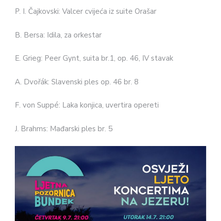
P. I. Čajkovski: Valcer cvijeća iz suite Orašar
B. Bersa: Idila, za orkestar
E. Grieg: Peer Gynt, suita br.1, op. 46, IV stavak
A. Dvořák: Slavenski ples op. 46 br. 8
F. von Suppé: Laka konjica, uvertira opereti
J. Brahms: Mađarski ples br. 5