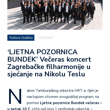
Kultura i baština
10/07/2020
‘LJETNA POZORNICA
BUNDEK’ Večeras koncert
Zagrebačke filharmonije u
sjećanje na Nikolu Teslu
N
akon Tamburaškog orkestra HRT-a, čijim je
nastupom otvoren ovogodišnji program, na
ponton
Ljetne pozornice Bundek
večeras –
u petak 10.7.
stiže naš broj 1 simfonijski orkestar –