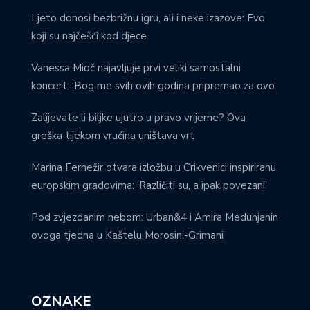
Ljeto donosi bezbrižnu igru, ali i neke izazove: Evo
koji su najčešći kod djece
Vanessa Mioč najavljuje prvi veliki samostalni
koncert: ‘Bog me svih ovih godina pripremao za ovo’
Zalijevate li biljke ujutro u pravo vrijeme? Ova
greška tijekom vrućina uništava vrt
Marina Fernežir otvara izložbu u Crikvenici inspiriranu
europskim gradovima: ‘Različiti su, a ipak povezani’
Pod zvjezdanim nebom: Urban&4 i Amira Medunjanin
ovoga tjedna u Kaštelu Morosini-Grimani
OZNAKE