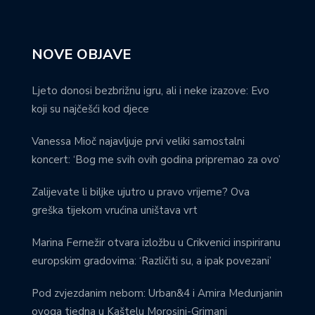
NOVE OBJAVE
Ljeto donosi bezbrižnu igru, ali i neke izazove: Evo
koji su najčešći kod djece
Vanessa Mioč najavljuje prvi veliki samostalni
koncert: ‘Bog me svih ovih godina pripremao za ovo’
Zalijevate li biljke ujutro u pravo vrijeme? Ova
greška tijekom vrućina uništava vrt
Marina Fernežir otvara izložbu u Crikvenici inspiriranu
europskim gradovima: ‘Različiti su, a ipak povezani’
Pod zvjezdanim nebom: Urban&4 i Amira Medunjanin
ovoga tjedna u Kaštelu Morosini-Grimani