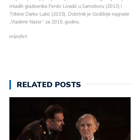
mladih glazbenika Ferdo Livadić u Samoboru (2013) i
Tribine Darko Lukić (2015). Dobitnik je Godišnje nagrade
„Vladimir Nazor” za 2015. godinu.
mšm/hrt
RELATED POSTS