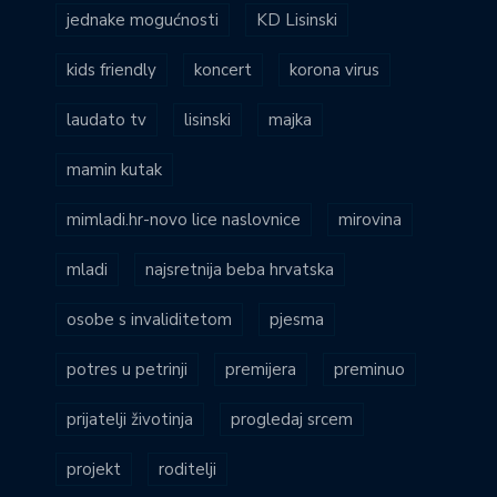
jednake mogućnosti
KD Lisinski
kids friendly
koncert
korona virus
laudato tv
lisinski
majka
mamin kutak
mimladi.hr-novo lice naslovnice
mirovina
mladi
najsretnija beba hrvatska
osobe s invaliditetom
pjesma
potres u petrinji
premijera
preminuo
prijatelji životinja
progledaj srcem
projekt
roditelji