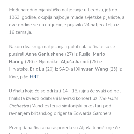
Međunarodno pijanističko natjecanje u Leedsu, još do
1963. godine, okuplja najbolje mlade svjetske pijaniste, a
ove godine se na natjecanje prijavilo 24 natjecatelja iz
16 zemalja.
Nakon dva kruga natjecanja i polufinala u finale su se
plasirali
Anna Geniushene
(27) iz Rusije,
Mario
Häring
(28) iz Njemačke,
Aljoša Jurinić
(29) iz
Hrvatske,
Eric Lu
(20) iz SAD-a i
Xinyuan Wang
(23) iz
Kine, piše
HRT
.
U finalu koje će se održati 14. i 15. rujna će svaki od pet
finalista izvesti odabrani klavirski koncert uz
T
he Hallé
Orchestra
(Manchesterski simfonijski orkestar) pod
ravnanjem britanskog dirigenta Edwarda Gardnera.
Prvog dana finala na rasporedu su Aljoša Jurinić koje će