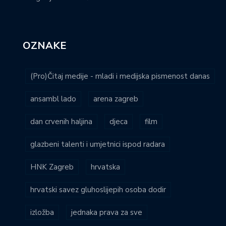
OZNAKE
(Pro)Čitaj medije - mladi i medijska pismenost danas
ansambl lado
arena zagreb
dan crvenih haljina
djeca
film
glazbeni talenti i umjetnici ispod radara
HNK Zagreb
hrvatska
hrvatski savez gluhoslijepih osoba dodir
izložba
jednaka prava za sve