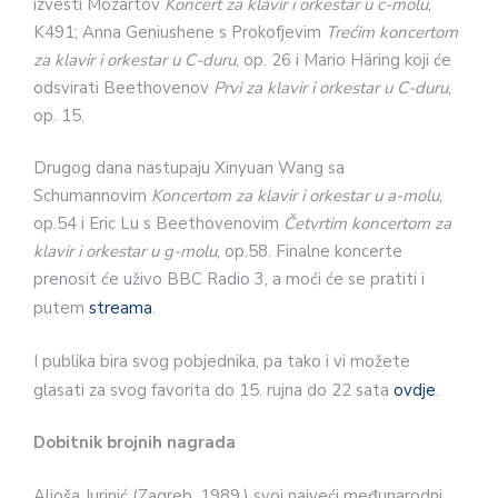
izvesti Mozartov
Koncert za klavir i orkestar u c-molu
,
K491; Anna Geniushene s Prokofjevim
Trećim koncertom
za klavir i orkestar u C-duru
, op. 26 i Mario Häring koji će
odsvirati Beethovenov
Prvi za klavir i orkestar u C-duru
,
op. 15.
Drugog dana nastupaju Xinyuan Wang sa
Schumannovim
Koncertom za klavir i orkestar u a-molu
,
op.54 i Eric Lu s Beethovenovim
Četvrtim koncertom za
klavir i orkestar u g-molu
, op.58. Finalne koncerte
prenosit će uživo BBC Radio 3, a moći će se pratiti i
putem
streama
.
I publika bira svog pobjednika, pa tako i vi možete
glasati za svog favorita do 15. rujna do 22 sata
ovdje
.
Dobitnik brojnih nagrada
Aljoša Jurinić (Zagreb, 1989.) svoj najveći međunarodni