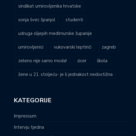
sindikat umirovljenika hrvatske
sonja švec španjol
studenti
udruga slijepih međimurske županije
umirovljenici
vukovarski leptirići
zagreb
zeleno nije samo moda!
zicer
škola
žene u 21. stoljeću- je li jednakost nedostižna
KATEGORIJE
Impressum
Intervju tjedna