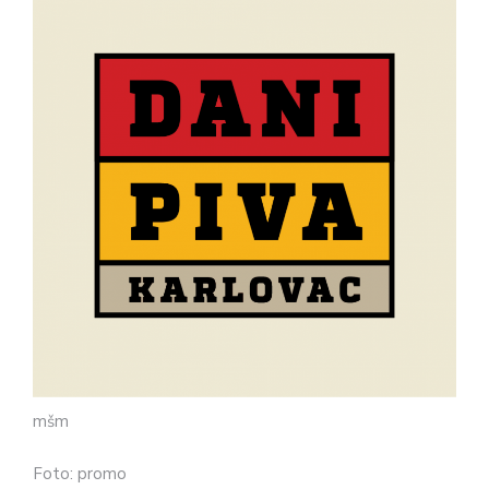
mšm
Foto: promo