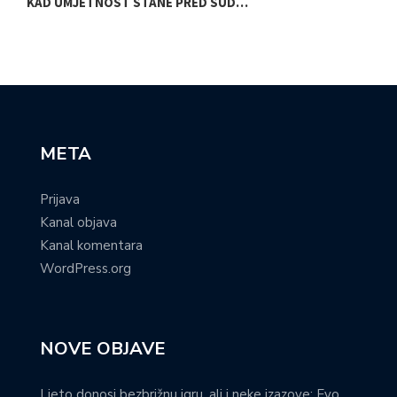
KAD UMJETNOST STANE PRED SUD…
S
META
Prijava
Kanal objava
Kanal komentara
WordPress.org
NOVE OBJAVE
Ljeto donosi bezbrižnu igru, ali i neke izazove: Evo