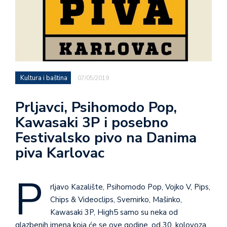
Kultura i baština
07/05/2019
Prljavci, Psihomodo Pop,
Kawasaki 3P i posebno
Festivalsko pivo na Danima
piva Karlovac
P
rljavo Kazalište, Psihomodo Pop, Vojko V, Pips,
Chips & Videoclips, Svemirko, Mašinko,
Kawasaki 3P, High5 samo su neka od
glazbenih imena koja će se ove godine, od 30. kolovoza