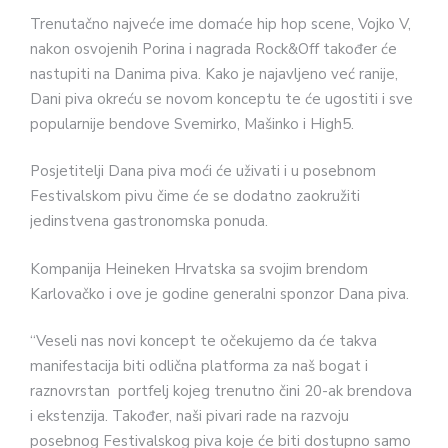
Trenutačno najveće ime domaće hip hop scene, Vojko V,
nakon osvojenih Porina i nagrada Rock&Off također će
nastupiti na Danima piva. Kako je najavljeno već ranije,
Dani piva okreću se novom konceptu te će ugostiti i sve
popularnije bendove Svemirko, Mašinko i High5.
Posjetitelji Dana piva moći će uživati i u posebnom
Festivalskom pivu čime će se dodatno zaokružiti
jedinstvena gastronomska ponuda.
Kompanija Heineken Hrvatska sa svojim brendom
Karlovačko i ove je godine generalni sponzor Dana piva.
“Veseli nas novi koncept te očekujemo da će takva
manifestacija biti odlična platforma za naš bogat i
raznovrstan portfelj kojeg trenutno čini 20-ak brendova
i ekstenzija. Također, naši pivari rade na razvoju
posebnog Festivalskog piva koje će biti dostupno samo