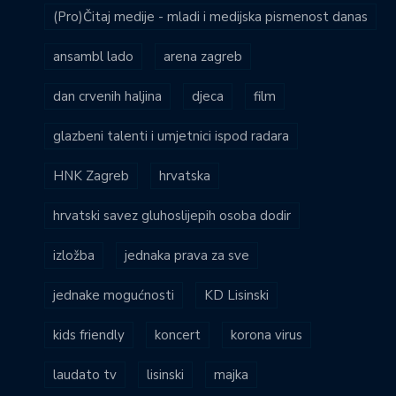
(Pro)Čitaj medije - mladi i medijska pismenost danas
ansambl lado
arena zagreb
dan crvenih haljina
djeca
film
glazbeni talenti i umjetnici ispod radara
HNK Zagreb
hrvatska
hrvatski savez gluhoslijepih osoba dodir
izložba
jednaka prava za sve
jednake mogućnosti
KD Lisinski
kids friendly
koncert
korona virus
laudato tv
lisinski
majka