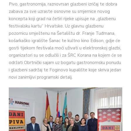
Pivo, gastronomija, raznovrsan glazbeni izričaj te dobra
zabava za sve uzraste osnovne su smjernice novog
koncepta koji grad na četiri rijeke upisuje na „glazbenu
festivalsku kartu“ Hrvatske. Uz glavnu glazbenu
pozornicu smještenu na Šetalištu dr. Franje Tuđmana,
košarkaško igralište Šanac te kultno kino Edison, gdje će
gosti tijekom festivala moći uživati u elektronskoj glazbi,
organizatori su se odlučili i za ŠRC Korana na kojem će se
održati Obrtnički sajam uz bogatu gastronomsku ponudu
i glazbeni sadržaj te Foginovo kupalište koje skriva jedan
novi zanimljivi programski detalj.