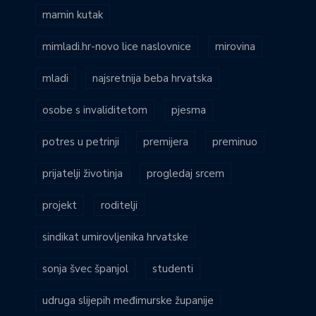
mamin kutak
mimladi.hr-novo lice naslovnice
mirovina
mladi
najsretnija beba hrvatska
osobe s invaliditetom
pjesma
potres u petrinji
premijera
preminuo
prijatelji životinja
progledaj srcem
projekt
roditelji
sindikat umirovljenika hrvatske
sonja švec španjol
studenti
udruga slijepih međimurske županije