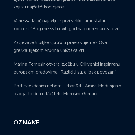
koji su najčešći kod djece
Vanessa Mioč najavljuje prvi veliki samostalni
koncert: ‘Bog me svih ovih godina pripremao za ovo’
Zalijevate li biljke ujutro u pravo vrijeme? Ova
greška tijekom vrućina uništava vrt
Marina Fernežir otvara izložbu u Crikvenici inspiriranu
europskim gradovima: ‘Različiti su, a ipak povezani’
Pod zvjezdanim nebom: Urban&4 i Amira Medunjanin
ovoga tjedna u Kaštelu Morosini-Grimani
OZNAKE