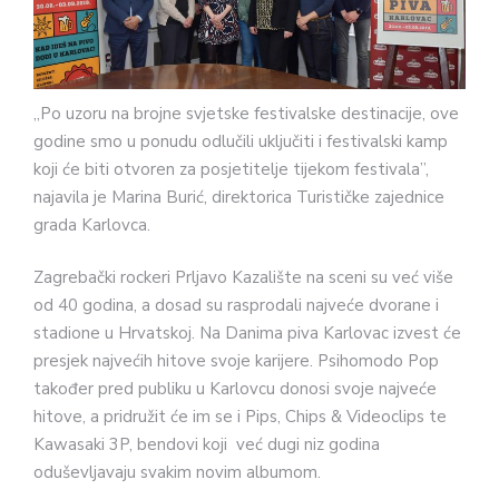
„Po uzoru na brojne svjetske festivalske destinacije, ove
godine smo u ponudu odlučili uključiti i festivalski kamp
koji će biti otvoren za posjetitelje tijekom festivala”,
najavila je Marina Burić, direktorica Turističke zajednice
grada Karlovca.
Zagrebački rockeri Prljavo Kazalište na sceni su već više
od 40 godina, a dosad su rasprodali najveće dvorane i
stadione u Hrvatskoj. Na Danima piva Karlovac izvest će
presjek najvećih hitove svoje karijere. Psihomodo Pop
također pred publiku u Karlovcu donosi svoje najveće
hitove, a pridružit će im se i Pips, Chips & Videoclips te
Kawasaki 3P, bendovi koji već dugi niz godina
oduševljavaju svakim novim albumom.