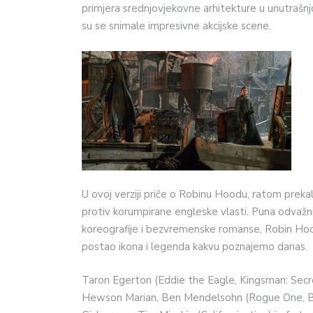
primjera srednjovjekovne arhitekture u unutrašnj
su se snimale impresivne akcijske scene.
U ovoj verziji priče o Robinu Hoodu, ratom preka
protiv korumpirane engleske vlasti. Puna odvažn
koreografije i bezvremenske romanse, Robin Hoo
postao ikona i legenda kakvu poznajemo danas.
Taron Egerton (Eddie the Eagle, Kingsman: Secr
Hewson Marian, Ben Mendelsohn (Rogue One, Blo