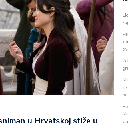
Lj
ko
Va
ko
ov
Za
gr
Ma
in
po
Po
Me
 sniman u Hrvatskoj stiže u
Gr