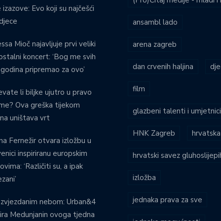
(Pro)Čitaj medije - mladi 
 izazove: Evo koji su najčešći
djece
ansambl lado
ssa Mioč najavljuje prvi veliki
arena zagreb
stalni koncert: ‘Bog me svih
dan crvenih haljina
dje
 godina pripremao za ovo’
film
evate li biljke ujutro u pravo
eme? Ova greška tijekom
glazbeni talenti i umjetnic
ina uništava vrt
HNK Zagreb
hrvatska
na Fernežir otvara izložbu u
venici inspiriranu europskim
hrvatski savez gluhoslijep
ovima: ‘Različiti su, a ipak
izložba
zani’
jednaka prava za sve
 zvjezdanim nebom: Urban&4
ira Medunjanin ovoga tjedna