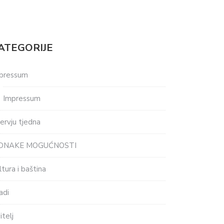
ATEGORIJE
pressum
Impressum
tervju tjedna
EDNAKE MOGUĆNOSTI
ltura i baština
adi
itelj