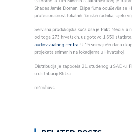
Gisborne, a Tim Minchin (Californication) je frata
Shades Jamie Dornan. Ekipa filma oduševila se 
profesionalnost lokalnih filmskih radnika, cijelo vri
Servisna produkcijska kuća bila je Pakt Media, a n
od toga 273 hrvatskih, uz gotovo 1.650 statista.
audiovizualnog centra
. U 15 snimajućih dana ukup
projekata snimanih na lokacijama u Hrvatskoj.
Distribucija je započela 21. studenog u SAD-u. 
u distribuciji Blitza.
mšm/havc