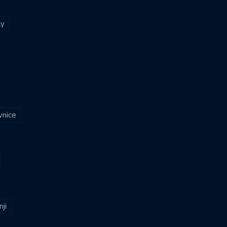
ly
vnice
nji