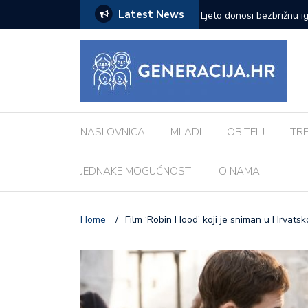
Latest News
zazove: Evo koji su najčešći kod djece
Vanessa Mioč najavljuje 
pripremao za ovo’
NASLOVNICA
MLADI
OBITELJ
TR
JEDNAKE MOGUĆNOSTI
O NAMA
Home
/
Film ‘Robin Hood’ koji je sniman u Hrvatsko