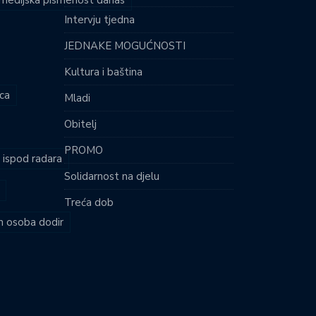
i medijska pismenost danas
Intervju tjedna
JEDNAKE MOGUĆNOSTI
Kultura i baština
ca
Mladi
Obitelj
PROMO
i ispod radara
Solidarnost na djelu
Treća dob
ih osoba dodir