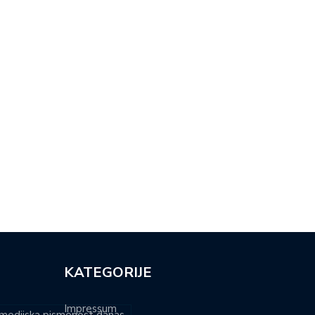
NA DONOSI NOVU DIMENZIJU
OSMI TRAG U BESKRAJU
RALNE…
DONOSI…
KATEGORIJE
Impressum