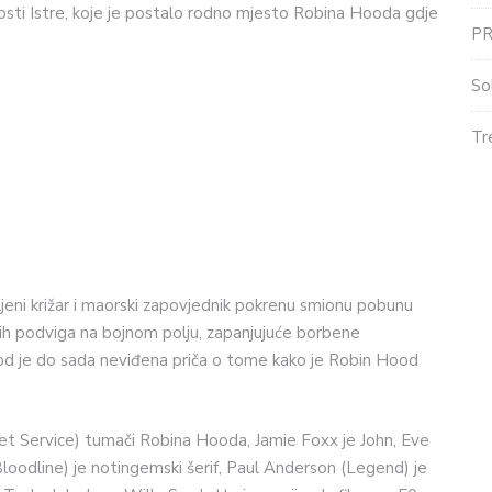
osti Istre, koje je postalo rodno mjesto Robina Hooda gdje
P
So
Tr
ljeni križar i maorski zapovjednik pokrenu smionu pobunu
ih podviga na bojnom polju, zapanjujuće borbene
d je do sada neviđena priča o tome kako je Robin Hood
et Service) tumači Robina Hooda, Jamie Foxx je John, Eve
odline) je notingemski šerif, Paul Anderson (Legend) je