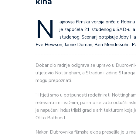
kina
N
ajnovija filmska verzija priče o Robin
je započela 21. studenog u SAD-u, a
studenog. Scenarij potpisuje Joby H
Eve Hewson, Jamie Dornan, Ben Mendelsohn, Pau
Dobar dio radnje odigrava se upravo u Dubrovnik
utjelovio Nottingham, a Stradun i zidine Starog
mogu prepoznati.
“Htjeli smo u potpunosti redefinirati Nottingham k
relevantnim i važnim, pa smo se zato odlučili ris
je napučeni industrijski grad s arhitekturom koja j
Otto Bathurst.
Nakon Dubrovnika filmska ekipa preselila je u mal