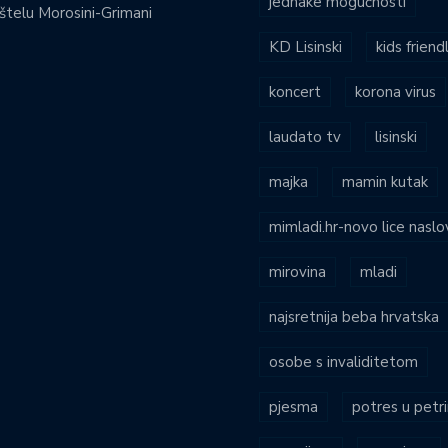
jednake mogućnosti
štelu Morosini-Grimani
KD Lisinski
kids friend
koncert
korona virus
laudato tv
lisinski
majka
mamin kutak
mimladi.hr-novo lice naslo
mirovina
mladi
najsretnija beba hrvatska
osobe s invaliditetom
pjesma
potres u petri