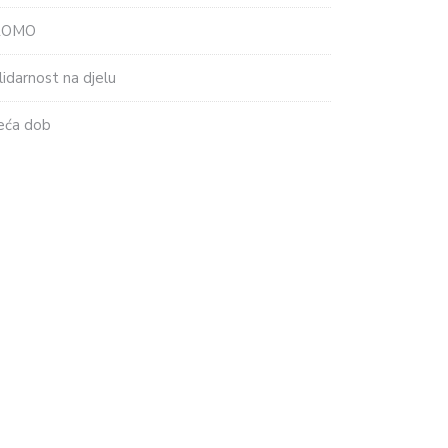
ROMO
lidarnost na djelu
eća dob