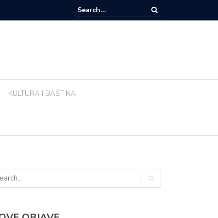
e li biljke ujutro u pravo vrijeme? Ova greška tijekom vrućina uništava vr
KULTURA I BAŠTINA
OVE OBJAVE