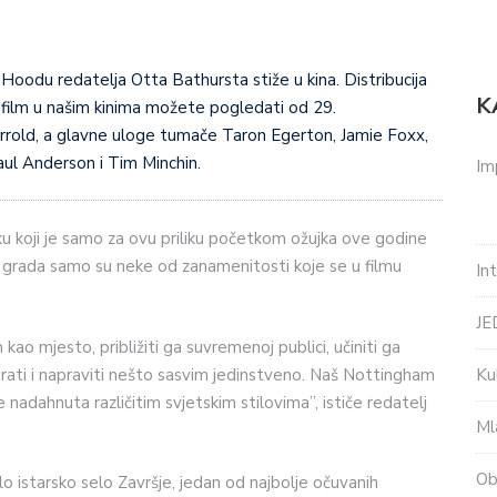
u Hoodu redatelja Otta Bathursta stiže u kina. Distribucija
K
 film u našim kinima možete pogledati od 29.
arrold, a glavne uloge tumače Taron Egerton, Jamie Foxx,
l Anderson i Tim Minchin.
Im
u koji je samo za ovu priliku početkom ožujka ove godine
a grada samo su neke od zanamenitosti koje se u filmu
In
J
ao mjesto, približiti ga suvremenoj publici, učiniti ga
Ku
kirati i napraviti nešto sasvim jedinstveno. Naš Nottingham
e nadahnuta različitim svjetskim stilovima”, ističe redatelj
Ml
Ob
o istarsko selo Završje, jedan od najbolje očuvanih