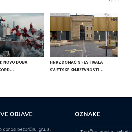
N: NOVO DOBA
HNK2 DOMAĆIN FESTIVALA
MIR
EKORD…
SVJETSKE KNJIŽEVNOSTI…
SAK
VE OBJAVE
OZNAKE
o donosi bezbrižnu igru, ali i