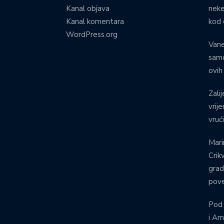
Kanal objava
neke
Kanal komentara
kod 
WordPress.org
Vane
samo
ovih
Zalij
vrij
vruć
Mari
Crik
grad
pove
Pod
i Am