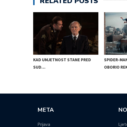
RELATED POSTS
EBOM:
KAD UMJETNOST STANE PRED
SPIDER-MA
SUD…
OBORIO R
META
NO
Prijava
Ljet