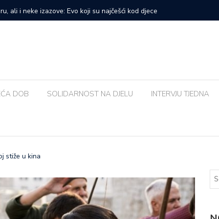
prvi veliki samostalni koncert: ‘Bog me svih ovih godina
Zalijevat
EĆA DOB
SOLIDARNOST NA DJELU
INTERVJU TJEDNA
j stiže u kina
N