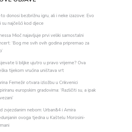
eto donosi bezbrižnu igru, ali i neke izazove: Evo
ji su najčešći kod djece
nessa Mioč najavljuje prvi veliki samostalni
ncert: ‘Bog me svih ovih godina pripremao za
o’
lijevate li biljke ujutro u pravo vrijeme? Ova
eška tijekom vrućina uništava vrt
rina Fernežir otvara izložbu u Crikvenici
spiriranu europskim gradovima: ‘Različiti su, a ipak
vezani’
d zvjezdanim nebom: Urban&4 i Amira
dunjanin ovoga tjedna u Kaštelu Morosini-
imani