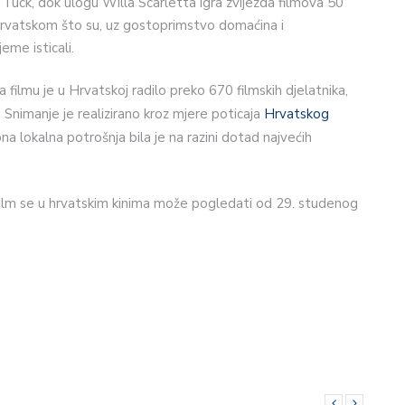
r Tuck, dok ulogu Willa Scarletta igra zvijezda filmova 50
Hrvatskom što su, uz gostoprimstvo domaćina i
jeme isticali.
a filmu je u Hrvatskoj radilo preko 670 filmskih djelatnika,
 Snimanje je realizirano kroz mjere poticaja
Hrvatskog
na lokalna potrošnja bila je na razini dotad najvećih
Film se u hrvatskim kinima može pogledati od 29. studenog