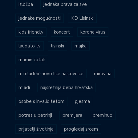
izložba
jednaka prava za sve
jednake mogućnosti
KD Lisinski
kids friendly
koncert
korona virus
laudato tv
lisinski
majka
mamin kutak
mimladi.hr-novo lice naslovnice
mirovina
mladi
najsretnija beba hrvatska
osobe s invaliditetom
pjesma
potres u petrinji
premijera
preminuo
prijatelji životinja
progledaj srcem