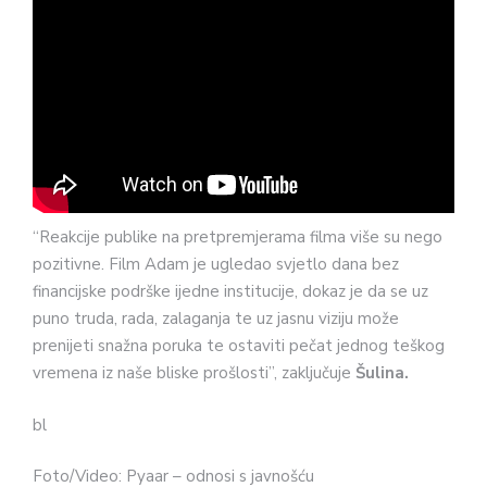
“Reakcije publike na pretpremjerama filma više su nego
pozitivne. Film Adam je ugledao svjetlo dana bez
financijske podrške ijedne institucije, dokaz je da se uz
puno truda, rada, zalaganja te uz jasnu viziju može
prenijeti snažna poruka te ostaviti pečat jednog teškog
vremena iz naše bliske prošlosti”, zaključuje
Šulina.
bl
Foto/Video: Pyaar – odnosi s javnošću