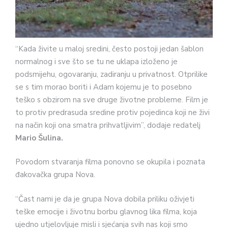
“Kada živite u maloj sredini, često postoji jedan šablon
normalnog i sve što se tu ne uklapa izloženo je
podsmijehu, ogovaranju, zadiranju u privatnost. Otprilike
se s tim morao boriti i Adam kojemu je to posebno
teško s obzirom na sve druge životne probleme. Film je
to protiv predrasuda sredine protiv pojedinca koji ne živi
na način koji ona smatra prihvatljivim”, dodaje redatelj
Mario Šulina.
Povodom stvaranja filma ponovno se okupila i poznata
đakovačka grupa Nova.
“Čast nami je da je grupa Nova dobila priliku oživjeti
teške emocije i životnu borbu glavnog lika filma, koja
ujedno utjelovljuje misli i sjećanja svih nas koji smo