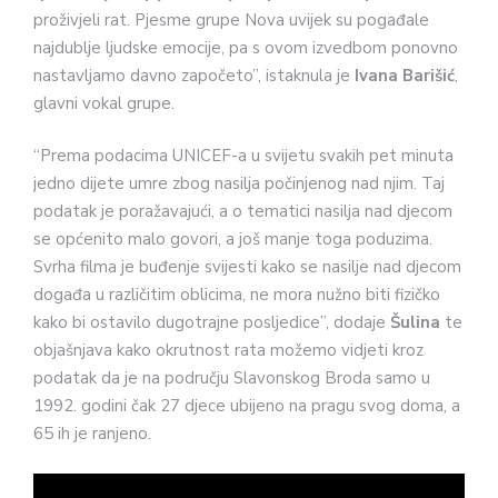
proživjeli rat. Pjesme grupe Nova uvijek su pogađale
najdublje ljudske emocije, pa s ovom izvedbom ponovno
nastavljamo davno započeto”, istaknula je
Ivana Barišić
,
glavni vokal grupe.
“Prema podacima UNICEF-a u svijetu svakih pet minuta
jedno dijete umre zbog nasilja počinjenog nad njim. Taj
podatak je poražavajući, a o tematici nasilja nad djecom
se općenito malo govori, a još manje toga poduzima.
Svrha filma je buđenje svijesti kako se nasilje nad djecom
događa u različitim oblicima, ne mora nužno biti fizičko
kako bi ostavilo dugotrajne posljedice”, dodaje
Šulina
te
objašnjava kako okrutnost rata možemo vidjeti kroz
podatak da je na području Slavonskog Broda samo u
1992. godini čak 27 djece ubijeno na pragu svog doma, a
65 ih je ranjeno.