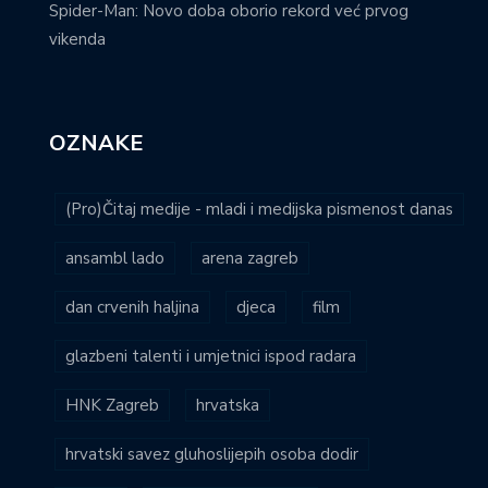
Spider-Man: Novo doba oborio rekord već prvog
vikenda
OZNAKE
(Pro)Čitaj medije - mladi i medijska pismenost danas
ansambl lado
arena zagreb
dan crvenih haljina
djeca
film
glazbeni talenti i umjetnici ispod radara
HNK Zagreb
hrvatska
hrvatski savez gluhoslijepih osoba dodir