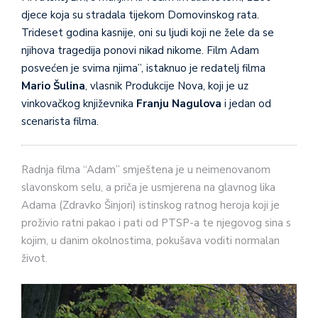
djece koja su stradala tijekom Domovinskog rata.
Trideset godina kasnije, oni su ljudi koji ne žele da se
njihova tragedija ponovi nikad nikome. Film Adam
posvećen je svima njima”, istaknuo je redatelj filma
Mario Šulina
, vlasnik Produkcije Nova, koji je uz
vinkovačkog književnika
Franju Nagulova
i jedan od
scenarista filma.
Radnja filma “Adam” smještena je u neimenovanom
slavonskom selu, a priča je usmjerena na glavnog lika
Adama (Zdravko Šinjori) istinskog ratnog heroja koji je
proživio ratni pakao i pati od PTSP-a te njegovog sina s
kojim, u danim okolnostima, pokušava voditi normalan
život.