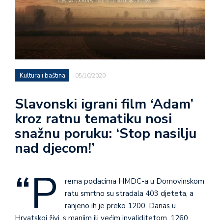
Kultura i baština
05/10/2020
Slavonski igrani film ‘Adam’
kroz ratnu tematiku nosi
snažnu poruku: ‘Stop nasilju
nad djecom!’
“P
rema podacima HMDC-a u Domovinskom
ratu smrtno su stradala 403 djeteta, a
ranjeno ih je preko 1200. Danas u
Hrvatskoj živi, s manjim ili većim invaliditetom, 1260