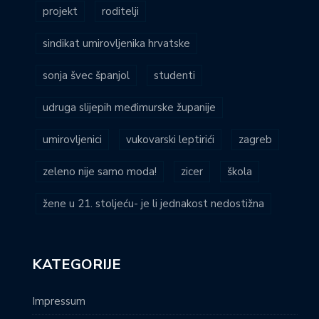
projekt
roditelji
sindikat umirovljenika hrvatske
sonja švec španjol
studenti
udruga slijepih međimurske županije
umirovljenici
vukovarski leptirići
zagreb
zeleno nije samo moda!
zicer
škola
žene u 21. stoljeću- je li jednakost nedostižna
KATEGORIJE
Impressum