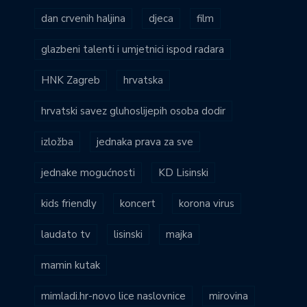
dan crvenih haljina
djeca
film
glazbeni talenti i umjetnici ispod radara
HNK Zagreb
hrvatska
hrvatski savez gluhoslijepih osoba dodir
izložba
jednaka prava za sve
jednake mogućnosti
KD Lisinski
kids friendly
koncert
korona virus
laudato tv
lisinski
majka
mamin kutak
mimladi.hr-novo lice naslovnice
mirovina