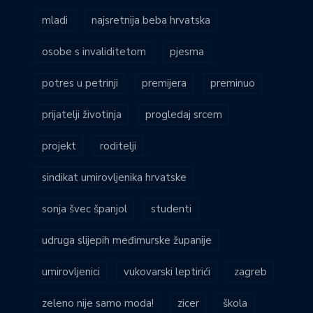
mladi
najsretnija beba hrvatska
osobe s invaliditetom
pjesma
potres u petrinji
premijera
preminuo
prijatelji životinja
progledaj srcem
projekt
roditelji
sindikat umirovljenika hrvatske
sonja švec španjol
studenti
udruga slijepih međimurske županije
umirovljenici
vukovarski leptirići
zagreb
zeleno nije samo moda!
zicer
škola