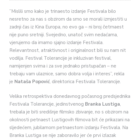
”Mislili smo kako je trinaesto izdanje Festivala bilo
nesretno za nas s obzirom da smo se morali izmjestiti u
zadnji čas iz Kina Europa, no evo ga – ni broj četrnaest
nije puno sretniji. Svejedno, unatoč svim nedaćama,
vjerujemo da imamo sjajno izdanje Festivala.
Relevantnost, atraktivnost i originalnost bili su nam nit
vodilja. Festival Tolerancije je inkluzivan festival,
namijenjen svima i za sve jednako pristupačan – ne
trebaju vam ulaznice, samo dobra volja i interes”, rekla
je
Nataša Popović
, direktorica Festivala Tolerancije.
Velika retrospektiva donedavnog počasnog predsjednika
Festivala Tolerancije, jedinstvenog
Branka Lustiga
,
trebala je biti središnje filmsko zbivanje, no s obzirom na
okolnosti petnaest Lustigovih filmova bit će prikazani na
sljedećem, jubilarnom petnaestom izdanju Festivala. Na
Branka Lustiga se nije zaboravilo jer će prvi izlazak