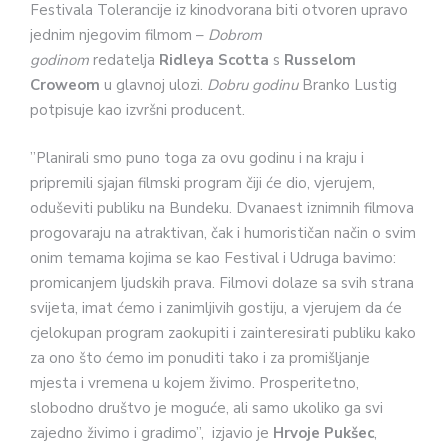
Festivala Tolerancije iz kinodvorana biti otvoren upravo
jednim njegovim filmom –
Dobrom
godinom
redatelja
Ridleya Scotta
s
Russelom
Croweom
u glavnoj ulozi.
Dobru godinu
Branko Lustig
potpisuje kao izvršni producent.
”Planirali smo puno toga za ovu godinu i na kraju i
pripremili sjajan filmski program čiji će dio, vjerujem,
oduševiti publiku na Bundeku. Dvanaest iznimnih filmova
progovaraju na atraktivan, čak i humorističan način o svim
onim temama kojima se kao Festival i Udruga bavimo:
promicanjem ljudskih prava. Filmovi dolaze sa svih strana
svijeta, imat ćemo i zanimljivih gostiju, a vjerujem da će
cjelokupan program zaokupiti i zainteresirati publiku kako
za ono što ćemo im ponuditi tako i za promišljanje
mjesta i vremena u kojem živimo. Prosperitetno,
slobodno društvo je moguće, ali samo ukoliko ga svi
zajedno živimo i gradimo”, izjavio je
Hrvoje Pukšec
,