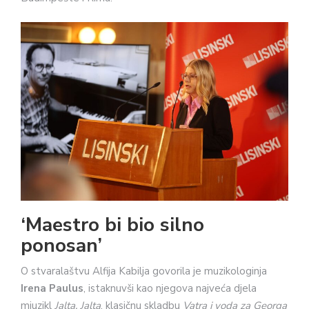
‘Maestro bi bio silno
ponosan’
O stvaralaštvu Alfija Kabilja govorila je muzikologinja
Irena Paulus
, istaknuvši kao njegova najveća djela
mjuzikl
Jalta, Jalta
, klasičnu skladbu
Vatra i voda za Georga