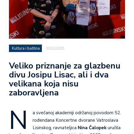
Kultura i baština
30/12/2025
Veliko priznanje za glazbenu
divu Josipu Lisac, ali i dva
velikana koja nisu
zaboravljena
N
a svečanoj akademiji održanoj povodom 52.
rođendana Koncertne dvorane Vatroslava
Lisinskog, ravnateljica
Nina Čalopek
uručila