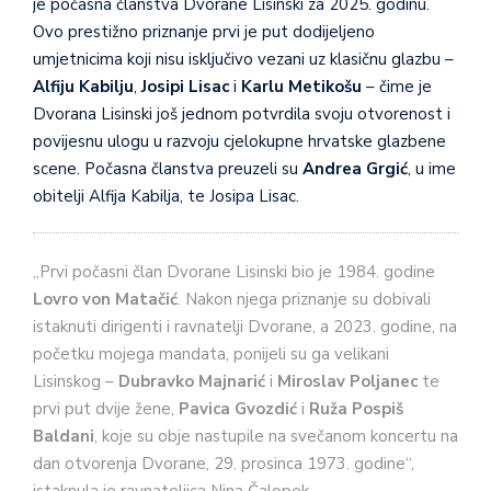
je počasna članstva Dvorane Lisinski za 2025. godinu.
Ovo prestižno priznanje prvi je put dodijeljeno
umjetnicima koji nisu isključivo vezani uz klasičnu glazbu –
Alfiju Kabilju
,
Josipi Lisac
i
Karlu Metikošu
– čime je
Dvorana Lisinski još jednom potvrdila svoju otvorenost i
povijesnu ulogu u razvoju cjelokupne hrvatske glazbene
scene. Počasna članstva preuzeli su
Andrea Grgić
, u ime
obitelji Alfija Kabilja, te Josipa Lisac.
„Prvi počasni član Dvorane Lisinski bio je 1984. godine
Lovro von Matačić
. Nakon njega priznanje su dobivali
istaknuti dirigenti i ravnatelji Dvorane, a 2023. godine, na
početku mojega mandata, ponijeli su ga velikani
Lisinskog –
Dubravko Majnarić
i
Miroslav Poljanec
te
prvi put dvije žene,
Pavica Gvozdić
i
Ruža Pospiš
Baldani
, koje su obje nastupile na svečanom koncertu na
dan otvorenja Dvorane, 29. prosinca 1973. godine“,
istaknula je ravnateljica Nina Čalopek.