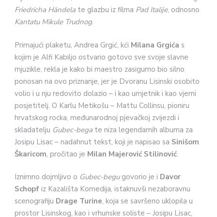
Friedricha Händela
te glazbu iz filma
Pad Italije
, odnosno
Kantatu Mikule Trudnog
.
Primajući plaketu, Andrea Grgić, kći
Milana Grgića
s
kojim je Alfi Kabiljo ostvario gotovo sve svoje slavne
mjuzikle, rekla je kako bi maestro zasigurno bio silno
ponosan na ovo priznanje, jer je Dvoranu Lisinski osobito
volio i u nju redovito dolazio – i kao umjetnik i kao vjerni
posjetitelj. O Karlu Metikošu – Mattu Collinsu, pioniru
hrvatskog rocka, međunarodnoj pjevačkoj zvijezdi i
skladatelju
Gubec-bega
te niza legendarnih albuma za
Josipu Lisac – nadahnut tekst, koji je napisao sa
Sinišom
Škaricom
, pročitao je
Milan Majerović Stilinović
.
Iznimno dojmljivo o
Gubec-begu
govorio je i
Davor
Schopf
iz Kazališta Komedija, istaknuvši nezaboravnu
scenografiju
Drage Turine
, koja se savršeno uklopila u
prostor Lisinskog, kao i vrhunske soliste – Josipu Lisac,