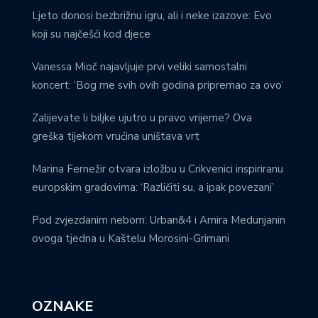
Ljeto donosi bezbrižnu igru, ali i neke izazove: Evo
koji su najčešći kod djece
Vanessa Mioč najavljuje prvi veliki samostalni
koncert: ‘Bog me svih ovih godina pripremao za ovo’
Zalijevate li biljke ujutro u pravo vrijeme? Ova
greška tijekom vrućina uništava vrt
Marina Fernežir otvara izložbu u Crikvenici inspiriranu
europskim gradovima: ‘Različiti su, a ipak povezani’
Pod zvjezdanim nebom: Urban&4 i Amira Medunjanin
ovoga tjedna u Kaštelu Morosini-Grimani
OZNAKE