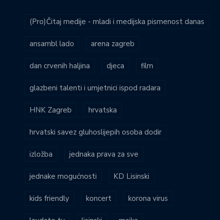
(Pro)Čitaj medije - mladi i medijska pismenost danas
ansambl lado
arena zagreb
dan crvenih haljina
djeca
film
glazbeni talenti i umjetnici ispod radara
HNK Zagreb
hrvatska
hrvatski savez gluhoslijepih osoba dodir
izložba
jednaka prava za sve
jednake mogućnosti
KD Lisinski
kids friendly
koncert
korona virus