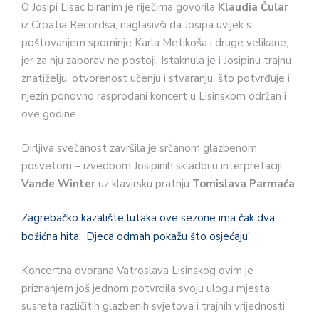
O Josipi Lisac biranim je riječima govorila
Klaudia Čular
iz Croatia Recordsa, naglasivši da Josipa uvijek s
poštovanjem spominje Karla Metikoša i druge velikane,
jer za nju zaborav ne postoji. Istaknula je i Josipinu trajnu
znatiželju, otvorenost učenju i stvaranju, što potvrđuje i
njezin ponovno rasprodani koncert u Lisinskom održan i
ove godine.
Dirljiva svečanost završila je srčanom glazbenom
posvetom – izvedbom Josipinih skladbi u interpretaciji
Vande Winter
uz klavirsku pratnju
Tomislava Parmaća
.
Zagrebačko kazalište lutaka ove sezone ima čak dva
božićna hita: ‘Djeca odmah pokažu što osjećaju’
Koncertna dvorana Vatroslava Lisinskog ovim je
priznanjem još jednom potvrdila svoju ulogu mjesta
susreta različitih glazbenih svjetova i trajnih vrijednosti