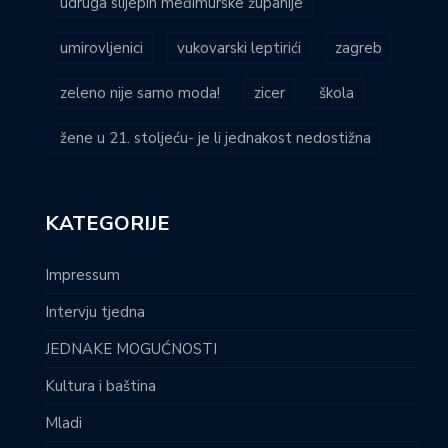
udruga slijepih međimurske županije
umirovljenici
vukovarski leptirići
zagreb
zeleno nije samo moda!
zicer
škola
žene u 21. stoljeću- je li jednakost nedostižna
KATEGORIJE
Impressum
Intervju tjedna
JEDNAKE MOGUĆNOSTI
Kultura i baština
Mladi