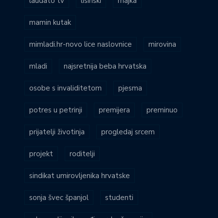
laudato tv
lisinski
majka
mamin kutak
mimladi.hr-novo lice naslovnice
mirovina
mladi
najsretnija beba hrvatska
osobe s invaliditetom
pjesma
potres u petrinji
premijera
preminuo
prijatelji životinja
progledaj srcem
projekt
roditelji
sindikat umirovljenika hrvatske
sonja švec španjol
studenti