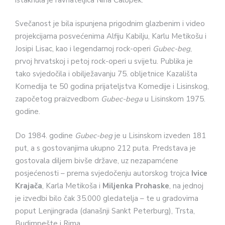
Svečanost je bila ispunjena prigodnim glazbenim i video
projekcijama posvećenima Alfiju Kabilju, Karlu Metikošu i
Josipi Lisac, kao i legendarnoj rock-operi
Gubec-beg
,
prvoj hrvatskoj i petoj rock-operi u svijetu. Publika je
tako svjedočila i obilježavanju 75. obljetnice Kazališta
Komedija te 50 godina prijateljstva Komedije i Lisinskog,
započetog praizvedbom
Gubec-bega
u Lisinskom 1975.
godine.
Do 1984. godine
Gubec-beg
je u Lisinskom izveden 181
put, a s gostovanjima ukupno 212 puta. Predstava je
gostovala diljem bivše države, uz nezapamćene
posjećenosti – prema svjedočenju autorskog trojca
Ivice
Krajača
, Karla Metikoša i
Miljenka Prohaske
, na jednoj
je izvedbi bilo čak 35.000 gledatelja – te u gradovima
poput Lenjingrada (današnji Sankt Peterburg), Trsta,
Budimpešte i Rima.