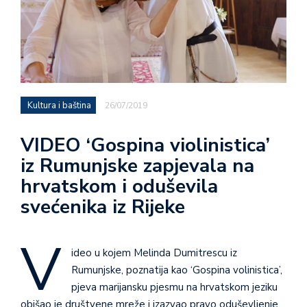
Kultura i baština
26/07/2019
VIDEO ‘Gospina violinistica’
iz Rumunjske zapjevala na
hrvatskom i oduševila
svećenika iz Rijeke
V
ideo u kojem Melinda Dumitrescu iz
Rumunjske, poznatija kao ‘Gospina volinistica’,
pjeva marijansku pjesmu na hrvatskom jeziku
obišao je društvene mreže i izazvao pravo oduševljenje.