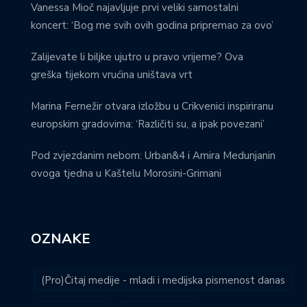
Vanessa Mioč najavljuje prvi veliki samostalni
koncert: ‘Bog me svih ovih godina pripremao za ovo’
Zalijevate li biljke ujutro u pravo vrijeme? Ova
greška tijekom vrućina uništava vrt
Marina Fernežir otvara izložbu u Crikvenici inspiriranu
europskim gradovima: ‘Različiti su, a ipak povezani’
Pod zvjezdanim nebom: Urban&4 i Amira Medunjanin
ovoga tjedna u Kaštelu Morosini-Grimani
OZNAKE
(Pro)Čitaj medije - mladi i medijska pismenost danas