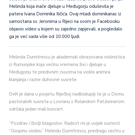
Melinda koja inače djeluje u Međugorju oduševila je
patera Ivana Dominika Iličića. Ovaj mladi dominikanac iz
samostana sv. Jeronima u Rijeci na svom je Facebooku
objavio video u kojem su zajedno zapjevali, a pogledalo
ga je već sada više od 10.000 ljudi.
Melinda Dumitrescu je akademski obrazovana violinistica
iz Rumunjske koja većinu vremena živi i djeluje u
Međugorju te predivnim zvucima na violini animira
klanjanja i razne duhovne susrete.
Ovih je dana u posjetu Riječkoj nadbiskupiji te je u Domu
pastoralnih susreta u Lovranu s Rolandom Patzleinerom
održala jedan mali koncert.
“Pozdrav i Božji blagoslov. Radost mi je uvijek susresti
“Gospinu violinu” Melindu Dumitrescu, predragu sestru u