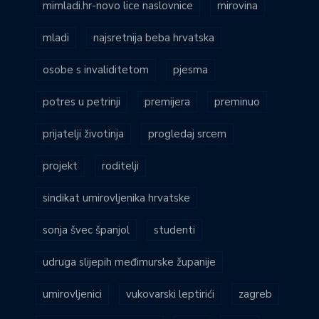
mimladi.hr-novo lice naslovnice
mirovina
mladi
najsretnija beba hrvatska
osobe s invaliditetom
pjesma
potres u petrinji
premijera
preminuo
prijatelji životinja
progledaj srcem
projekt
roditelji
sindikat umirovljenika hrvatske
sonja švec španjol
studenti
udruga slijepih međimurske županije
umirovljenici
vukovarski leptirići
zagreb