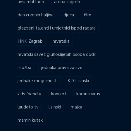
ansambl lado
arena zagreb
dan crvenih haljina
djeca
film
glazbeni talenti i umjetnici ispod radara
HNK Zagreb
hrvatska
hrvatski savez gluhoslijepih osoba dodir
izložba
jednaka prava za sve
jednake mogućnosti
KD Lisinski
kids friendly
koncert
korona virus
laudato tv
lisinski
majka
mamin kutak