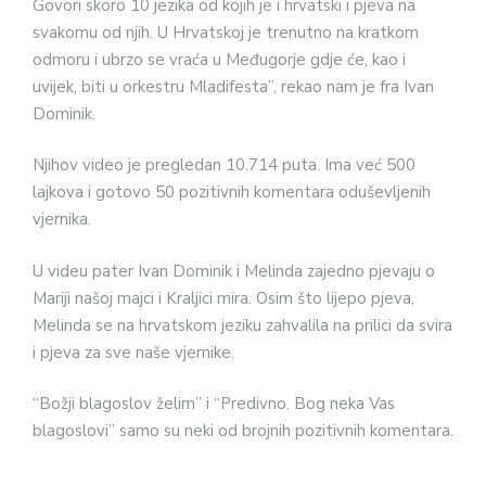
Govori skoro 10 jezika od kojih je i hrvatski i pjeva na
svakomu od njih. U Hrvatskoj je trenutno na kratkom
odmoru i ubrzo se vraća u Međugorje gdje će, kao i
uvijek, biti u orkestru Mladifesta”, rekao nam je fra Ivan
Dominik.
Njihov video je pregledan 10.714 puta. Ima već 500
lajkova i gotovo 50 pozitivnih komentara oduševljenih
vjernika.
U videu pater Ivan Dominik i Melinda zajedno pjevaju o
Mariji našoj majci i Kraljici mira. Osim što lijepo pjeva,
Melinda se na hrvatskom jeziku zahvalila na prilici da svira
i pjeva za sve naše vjernike.
“Božji blagoslov želim” i “Predivno. Bog neka Vas
blagoslovi” samo su neki od brojnih pozitivnih komentara.