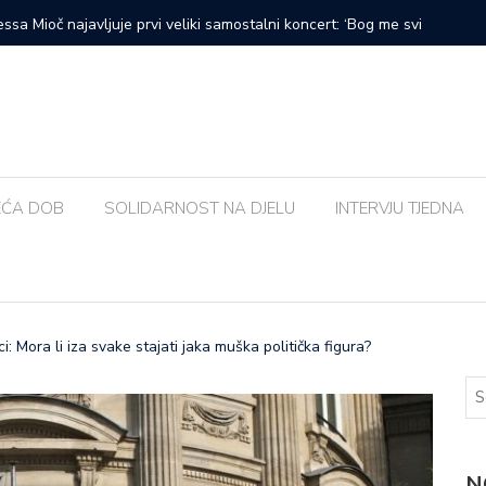
prvi veliki samostalni koncert: ‘Bog me svih ovih godina
Zalijevat
EĆA DOB
SOLIDARNOST NA DJELU
INTERVJU TJEDNA
: Mora li iza svake stajati jaka muška politička figura?
N