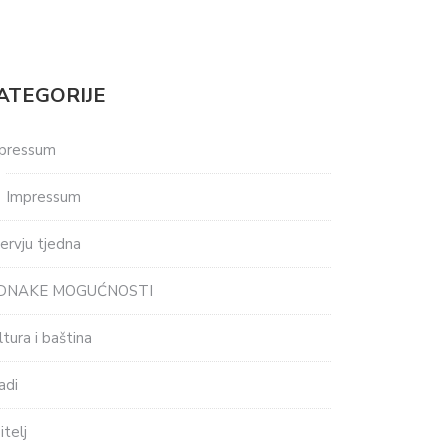
ATEGORIJE
pressum
Impressum
tervju tjedna
EDNAKE MOGUĆNOSTI
ltura i baština
adi
itelj