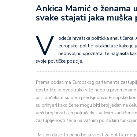
Ankica Mamić o ženama u e
svake stajati jaka muška p
V
odeća hrvatska politička analitičarka,
europskoj politici istaknula je kako je
nedovoljno upoznata, te naglasila kako,
svoje političke pozicije.
Prema podacima Europskog parlamenta zastuplje
posto što je dvostruko više nego u prvom manda
uniji dočekale su prvu predsjednicu Europske kom
su primjeri kako žene mogu biti broj jedan na čelu 
veći broj hrvatskih političarki s važnim zaduženj
zastupljenosti žena na važnim političkim funkcijam
“Mislim da je to puno bolja vijest za politiku neg