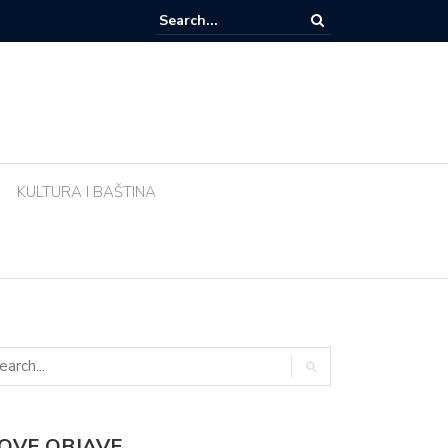
e li biljke ujutro u pravo vrijeme? Ova greška tijekom vrućina uništava vr
KULTURA I BAŠTINA
OVE OBJAVE