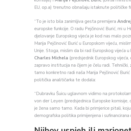
komisije) i
Marija Pejčinović Burić
(bivša ministri
EU, op.a) trenutno obnašaju istaknute političke fun
“To je isto bila zanimljiva gesta premijera
Andrej
europske funkcije. O radu Pejčinović Burić, mi u 
djelovanje Europskog vijeća je kod nas malo pozn
Marija Pejčinović Burić u Europskom vijeću, mislim
Unije. Stoga, mislim da bi rad Europskog vijeća u 
Charles Michela
(predsjednik Europskog vijeća, op
zapravo institucija na čijem je čelu radi. Tehnički
tamo konkretno radi naša Marija Pejčinović Burić t
politička analitičarka te dodala:
“Dubravku Šuicu uglavnom vidimo na protokolarni
von der Leyen (predsjednica Europske komisije, op.
je žena samo tamo. Kada bi primjerice pitali, koju
demografska politika primijenjena i sufinancirana
Njihov uspjeh ili marione