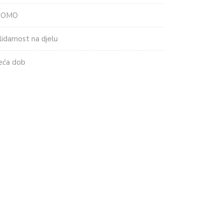
ROMO
lidarnost na djelu
eća dob