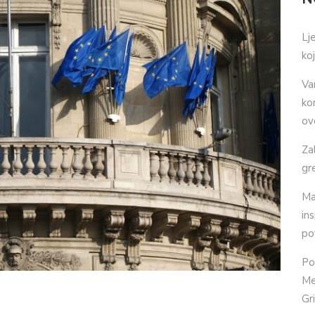
Lj
ko
Va
ko
ov
Za
gr
Ma
in
po
Po
Me
Gr