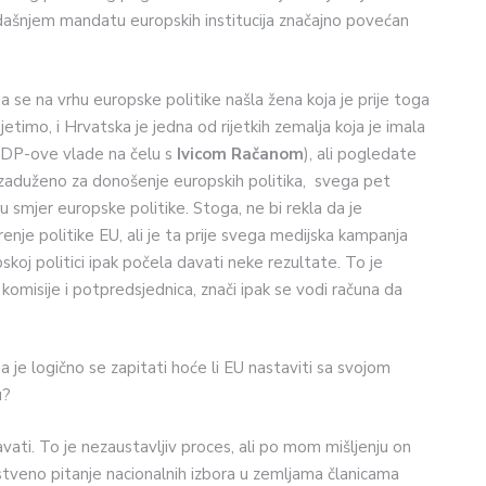
adašnjem mandatu europskih institucija značajno povećan
ca da se na vrhu europske politike našla žena koja je prije toga
etimo, i Hrvatska je jedna od rijetkih zemalja koja je imala
SDP-ove vlade na čelu s
Ivicom Račanom
), ali pogledate
e zaduženo za donošenje europskih politika, svega pet
u smjer europske politike. Stoga, ne bi rekla da je
nje politike EU, ali je ta prije svega medijska kampanja
skoj politici ipak počela davati neke rezultate. To je
 komisije i potpredsjednica, znači ipak se vodi računa da
a je logično se zapitati hoće li EU nastaviti sa svojom
u?
vati. To je nezaustavljiv proces, ali po mom mišljenju on
stveno pitanje nacionalnih izbora u zemljama članicama