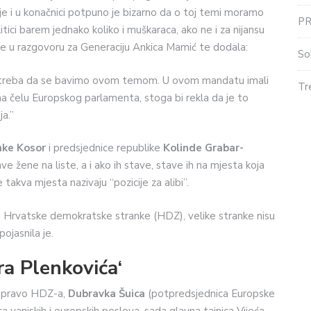
ije i u konačnici potpuno je bizarno da o toj temi moramo
P
itici barem jednako koliko i muškaraca, ako ne i za nijansu
ekla je u razgovoru za Generaciju Ankica Mamić te dodala:
So
 potreba da se bavimo ovom temom. U ovom mandatu imali
Tr
a čelu Europskog parlamenta, stoga bi rekla da je to
ja.”
nke Kosor
i predsjednice republike
Kolinde Grabar-
ve žene na liste, a i ako ih stave, stave ih na mjesta koja
takva mjesta nazivaju “pozicije za alibi”.
ca Hrvatske demokratske stranke (HDZ), velike stranke nisu
ojasnila je.
ra Plenkovića
‘
 upravo HDZ-a,
Dubravka Šuica
(potpredsjednica Europske