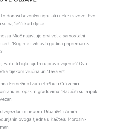
eto donosi bezbrižnu igru, ali i neke izazove: Evo
ji su najčešći kod djece
nessa Mioč najavljuje prvi veliki samostalni
ncert: ‘Bog me svih ovih godina pripremao za
o’
lijevate li biljke ujutro u pravo vrijeme? Ova
eška tijekom vrućina uništava vrt
rina Fernežir otvara izložbu u Crikvenici
spiriranu europskim gradovima: ‘Različiti su, a ipak
vezani’
d zvjezdanim nebom: Urban&4 i Amira
dunjanin ovoga tjedna u Kaštelu Morosini-
imani