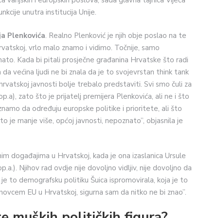
ca vanjskih i europskih poslova, sada glavna tajnica Vijeća
kcije unutra institucija Unije.
a Plenkovića
. Realno Plenković je njih obje poslao na te
Hrvatskoj, vrlo malo znamo i vidimo. Točnije, samo
ato. Kada bi pitali prosječne građanina Hrvatske što radi
 da većina ljudi ne bi znala da je to svojevrstan think tank
hrvatskoj javnosti bolje trebalo predstaviti. Svi smo čuli za
.a), zato što je prijatelj premijera Plenkovića, ali ne i što
, znamo da određuju europske politike i prioritete, ali što
o je manje više, općoj javnosti, nepoznato”, objasnila je
m događajima u Hrvatskoj, kada je ona izaslanica Ursule
a.). Njihov rad ovdje nije dovoljno vidljiv, nije dovoljno da
 je to demografsku politiku Šuica ispromovirala, koja je to
 novcem EU u Hrvatskoj, sigurna sam da nitko ne bi znao”.
te muških političkih figura?