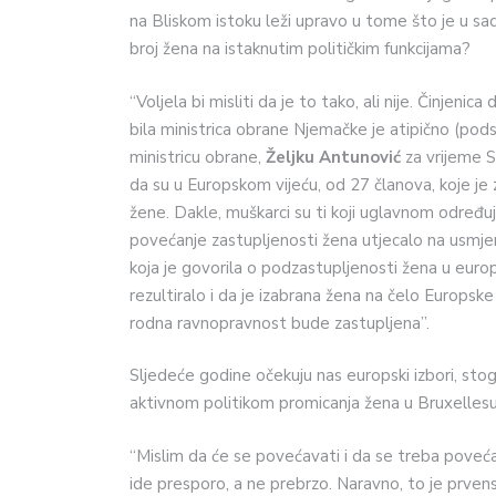
na Bliskom istoku leži upravo u tome što je u s
broj žena na istaknutim političkim funkcijama?
“Voljela bi misliti da je to tako, ali nije. Činjeni
bila ministrica obrane Njemačke je atipično (podsj
ministricu obrane,
Željku Antunović
za vrijeme 
da su u Europskom vijeću, od 27 članova, koje j
žene. Dakle, muškarci su ti koji uglavnom određuj
povećanje zastupljenosti žena utjecalo na usmjere
koja je govorila o podzastupljenosti žena u europ
rezultiralo i da je izabrana žena na čelo Europske
rodna ravnopravnost bude zastupljena’’.
Sljedeće godine očekuju nas europski izbori, stog
aktivnom politikom promicanja žena u Bruxelles
“Mislim da će se povećavati i da se treba poveća
ide presporo, a ne prebrzo. Naravno, to je prven