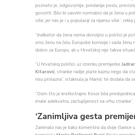
poznato je, odgovornije, predanije poslu, precizn
govoriti. Bilo bi sasvim normalno da je žena u pol
više, jer nas je i u populaciji za nijansu više”, r
“Indikator da žena nema dovoljno u politici je
smo ženu na čelu Europske komisije i sada ženu n
dobro za Europu, ali u Hrvatskoj nije takva situaci
“U hrvatskoj politici, uz iznimku premijerke
Jadra
Kitarović
, stranke radije plate kaznu nego da sta
nisu prolazna”, istaknula ja Mamić te dodala da se 
“Osim što je kratkotrajno Kosor bila predsjedni
imale adekvatnu zastupljenost na vrhu stranke”, p
‘Zanimljiva gesta premije
Zanimalo nas je kako komentira da dvije članice