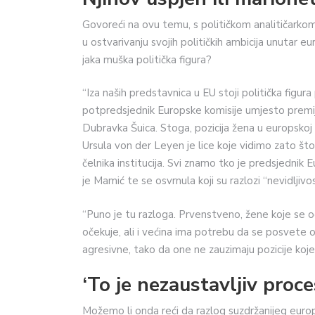
Govoreći na ovu temu, s političkom analitičarko
u ostvarivanju svojih političkih ambicija unutar eur
jaka muška politička figura?
“Iza naših predstavnica u EU stoji politička figur
potpredsjednik Europske komisije umjesto premije
Dubravka Šuica. Stoga, pozicija žena u europskoj p
Ursula von der Leyen je lice koje vidimo zato što
čelnika institucija. Svi znamo tko je predsjednik E
je Mamić te se osvrnula koji su razlozi “nevidljivo
“Puno je tu razloga. Prvenstveno, žene koje se od
očekuje, ali i većina ima potrebu da se posvete od
agresivne, tako da one ne zauzimaju pozicije koj
‘To je nezaustavljiv proce
Možemo li onda reći da razlog suzdržanijeg europs