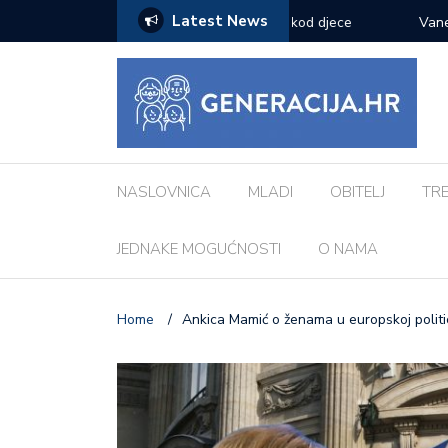
Latest News
zazove: Evo koji su najčešći kod djece
Vanessa Mioč najavljuje 
pripremao za ovo’
NASLOVNICA
MLADI
OBITELJ
TR
JEDNAKE MOGUĆNOSTI
O NAMA
Home
/
Ankica Mamić o ženama u europskoj politici