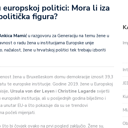
uropskoj politici: Mora li iza
olitička figura?
K
Ankica Mamić
u razgovoru za Generaciju na temu žene u
Im
 javnost o radu žena u institucijama Europske unije
 nažalost, žene u hrvatskoj politici tek trebaju izboriti
In
nost žena u Bruxelleskom domu demokracije iznosit 39,3
J
tu te europske institucije. Godine 2019. žene u Europskoj
isije
. Ursula von der Leyen
i
Christine
Lagarde
svijetli
Ku
europskih institucija, ali u posljednjih godina bilježimo i
ima unutar EU-a što pokazuje da su se trendovi
Ml
a počeli mijenjati.
Ob
o što bi čovjek ovako na prvi pogled zaključio. Žene su,