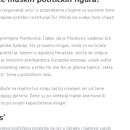
m razgovarali smo i o preprekama s kojima su suočene žene
opske politike i institucije EU. Morali iza svake žene stajati
a premijera Plenkovića. Dakle, da je Plenković odabrao biti
rske funkcije, što je realno mogao, onda to ne bi bila
olitici je, barem iz aspekta Hrvatske, dosta ne vidljiva.
 je trenutno predsjednica Europske komisije, uvijek vidite
uropskog vijeća, a nitko ne zna tko je glavna tajnica”, rekla
sti” žena u političkom radu.
luče na majčinstvo imaju zastoj u karijeri, jer od žene
goju djeteta. Žene su po definiciji manje asertivne ili
e bi po svojim kapacitetima mogle”.
s’
kog političkog pogleda na rat u Ukrajini i najnoviji sukob