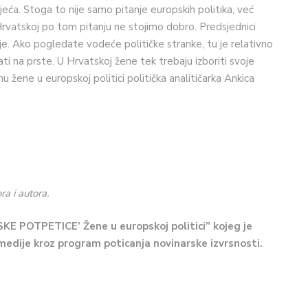
jeća. Stoga to nije samo pitanje europskih politika, već
 Hrvatskoj po tom pitanju ne stojimo dobro. Predsjednici
ije. Ako pogledate vodeće političke stranke, tu je relativno
ti na prste. U Hrvatskoj žene tek trebaju izboriti svoje
emu žene u europskoj politici politička analitičarka Ankica
a i autora.
KE POTPETICE’ Žene u europskoj politici” kojeg je
 medije kroz program poticanja novinarske izvrsnosti.