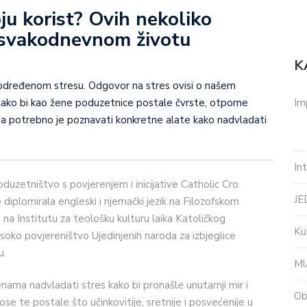
ju korist? Ovih nekoliko
 svakodnevnom životu
K
ri, određenom stresu. Odgovor na stres ovisi o našem
Im
 Kako bi kao žene poduzetnice postale čvrste, otporne
ma potrebno je poznavati konkretne alate kako nadvladati
In
duzetništvo s povjerenjem i inicijative Catholic Cro
J
e diplomirala engleski i njemački jezik na Filozofskom
 na Institutu za teološku kulturu laika Katoličkog
Ku
soko povjereništvo Ujedinjenih naroda za izbjeglice
u.
Ml
ama nadvladati stres kako bi pronašle unutarnji mir i
Ob
e te postale što učinkovitije, sretnije i posvećenije u