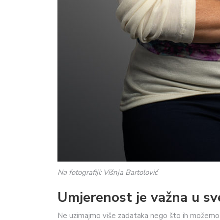
Na fotografiji: Višnja Bartolović
Umjerenost je važna u s
Ne uzimajmo više zadataka nego što ih možemo is