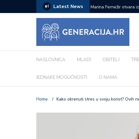
Latest News
ci inspiriranu europskim gradovima: ‘Različiti
Pod zvjezdanim nebom: 
Morosini-Grimani
NASLOVNICA
MLADI
OBITELJ
TR
JEDNAKE MOGUĆNOSTI
O NAMA
Home
/
Kako okrenuti stres u svoju korist? Ovih