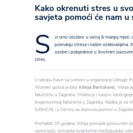
Kako okrenuti stres u svo
savjeta pomoći će nam u
S
vi smo izloženi, u većoj ili manjoj mje
poimanju stresa i našim očekivanjima.
osobe i pobjednice u životnim izazovi
stres.
U sklopu Kave sa svrhom u organizaciji Udruge Po
Women gošća je bila
Višnja Bartolović.
Višnja j
fakultetu u Zagrebu. Stekla je i naslov teologinje
bogoslovnog fakulteta u Zagrebu. Radila je za Vi
(UNHCR) i u Centru za duhovnu pomoć u Zagreb
Proteklih 30 godina, Višnja pomaže poslovnim žen
ravnotežu, ostvarile kvalitetne međuljudske odnos