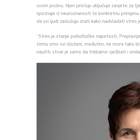
svom pozivu. Njen pristup uključuje savjete za tj
spoznaje iz neuroznanosti te konkretnu primjenu
da svi ljudi zaslužuju znati kako nadvladati stres 
“Stres je stanje psihofizičke napetosti. Preplavl
čemu smo svi izloženi, međutim, ne mora tako bit
naučiti, stvar je samo da trebamo vježbati i ond