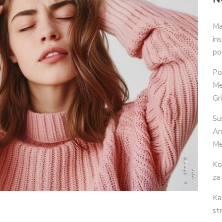
Ma
in
po
Po
Me
Gr
Su
Am
Me
Ko
za
Ka
str