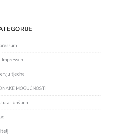
ATEGORIJE
pressum
Impressum
tervju tjedna
EDNAKE MOGUĆNOSTI
ltura i baština
adi
itelj