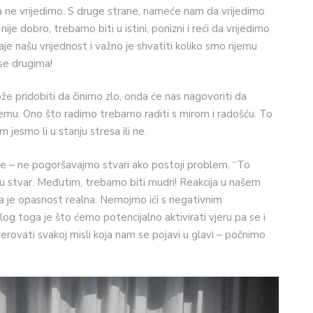
a ne vrijedimo. S druge strane, nameće nam da vrijedimo
ije dobro, trebamo biti u istini, ponizni i reći da vrijedimo
je našu vrijednost i važno je shvatiti koliko smo njemu
se drugima!
e pridobiti da činimo zlo, onda će nas nagovoriti da
emu. Ono što radimo trebamo raditi s mirom i radošću. To
 jesmo li u stanju stresa ili ne.
je – ne pogoršavajmo stvari ako postoji problem. “To
eku stvar. Međutim, trebamo biti mudri! Reakcija u našem
da je opasnost realna. Nemojmo ići s negativnim
log toga je što ćemo potencijalno aktivirati vjeru pa se i
rovati svakoj misli koja nam se pojavi u glavi – počnimo