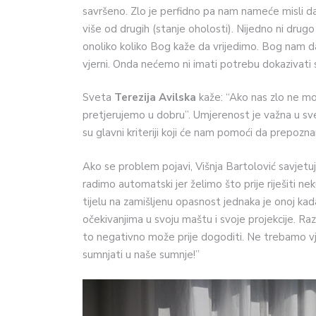
savršeno. Zlo je perfidno pa nam nameće misli d
više od drugih (stanje oholosti). Nijedno ni drugo n
onoliko koliko Bog kaže da vrijedimo. Bog nam da
vjerni. Onda nećemo ni imati potrebu dokazivati 
Sveta
Terezija Avilska
kaže: “Ako nas zlo ne mož
pretjerujemo u dobru”. Umjerenost je važna u sv
su glavni kriteriji koji će nam pomoći da prepoznam
Ako se problem pojavi, Višnja Bartolović savjetu
radimo automatski jer želimo što prije riješiti n
tijelu na zamišljenu opasnost jednaka je onoj ka
očekivanjima u svoju maštu i svoje projekcije. Raz
to negativno može prije dogoditi. Ne trebamo vje
sumnjati u naše sumnje!”