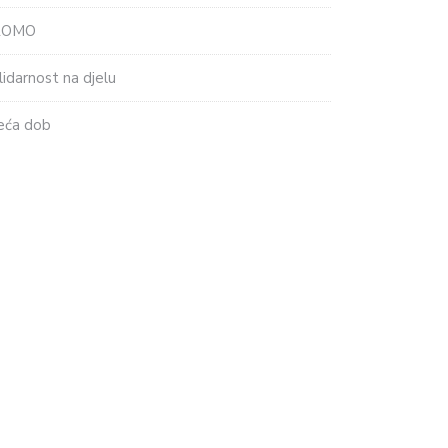
ROMO
lidarnost na djelu
eća dob