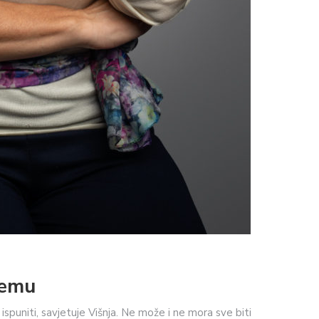
vemu
puniti, savjetuje Višnja. Ne može i ne mora sve biti