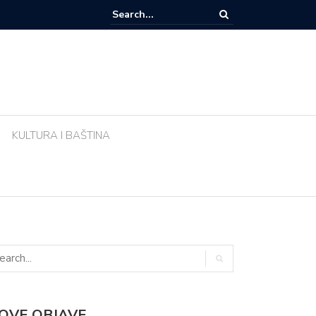
zemlja sve popularnije odredište Amerikanaca u mirovini: Evo zašto mi
 Meksika
KULTURA I BAŠTINA
OVE OBJAVE