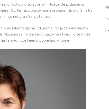
elesno i duhovno zdravlje sv. Hildegarde iz Bingena,
P
 vjere i Sv. Pisma u poslovnom i osobnom životu. Smatra
jer imaju neograničen potencijal.
So
jeni smo informacijama, odlukama i to je zapravo nešto
Tr
i. Možemo i s mirom raditi izazovne stvari. To se može
a na taj način postajemo pobjednici u tome.”