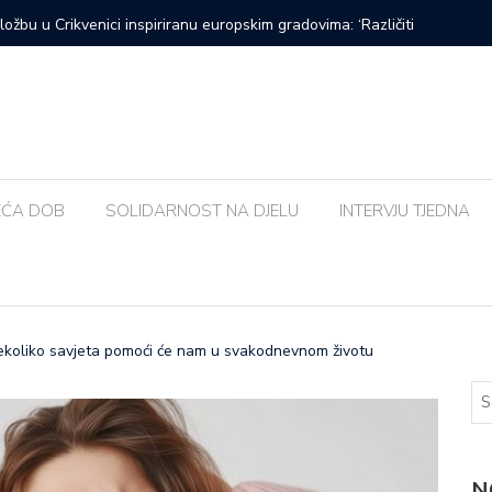
Urban&4 i Amira Medunjanin ovoga tjedna u Kaštelu
Susjedna 
bolja od
EĆA DOB
SOLIDARNOST NA DJELU
INTERVJU TJEDNA
 nekoliko savjeta pomoći će nam u svakodnevnom životu
N